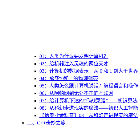
01：人类为什么要发明计算机？
02：给机器注入灵魂的两位天才
03：计算机的数据表示，从 0 和 1 到大千世界
04：承载“0和1”的物理躯壳
05：人类怎么跟计算机说话？编程语言和操
06：从阿帕网到无处不在的互联网
07：给计算机下达的“作战菜谱”——初识算
08：从科幻走进现实的魔法——初识人工智能
【信奥业余科普】08：从科幻走进现实的魔法
二、C++奇妙之旅