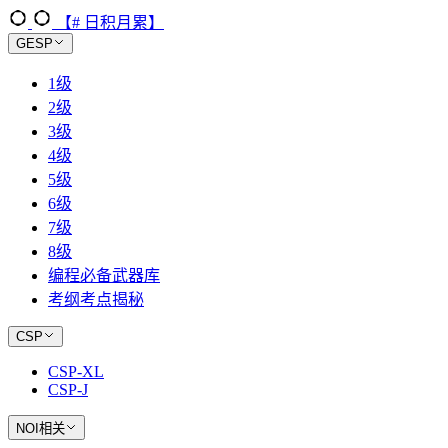
【# 日积月累】
GESP
1级
2级
3级
4级
5级
6级
7级
8级
编程必备武器库
考纲考点揭秘
CSP
CSP-XL
CSP-J
NOI相关