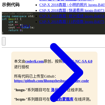
示例代码
CSP-X 2018真题 | 小明的照片 luogu-B40
CSP-X 2018真题 | 快递费用 luogu-B4073
#include
<iostream>
CSP-X 2018真题 | 统计成绩 luogu-B4074
using
namespace
int
main
CSP-X 2018真题 | 11的倍数 luogu-B4075
int
    cin 
>>
CSP-J
    cout 
<<
 (
char
return
0
}
本文由
coderli.com
原创，按照
CC BY-NC-SA 4.0
进行授权
所有代码已上传至Github：
https://github.com/lihongzheshuai/yummy-code
“
luogu-
”系列题目可在
洛谷题库
在线评测。
“
bcqm-
”系列题目可在
编程启蒙题库
在线评测。