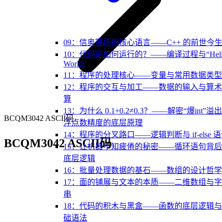
09：信奥赛场的核心语言——C++ 的前世今
10：代码是如何运行的？——编译过程与“Hell
World”
11：程序的处理核心——变量与常用数据类型
12：程序的交互与加工——数据的输入与算
算
13：为什么 0.1+0.2≠0.3？——解密“爆int”溢
BCQM3042 ASCII码
浮点数精度的底层原理
14：程序的分叉路口——逻辑判断与 if-else 
BCQM3042 ASCII码
15：让机器不知疲倦的秘密——循环语句背
底层逻辑
16：批量处理数据的基石——数组的设计哲学
17：面的铺展与文本的本质——二维数组与
串
18：代码的积木与黑盒——函数的底层逻辑
础语法