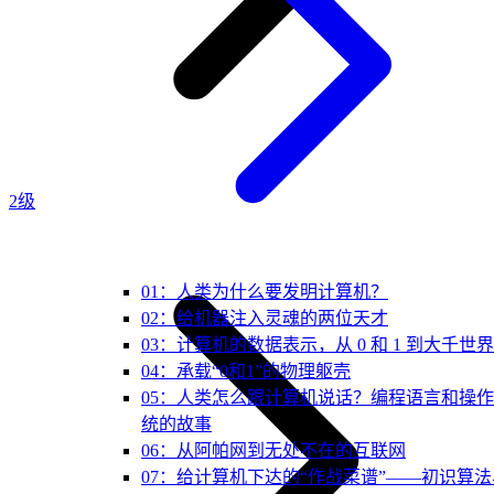
2级
01：人类为什么要发明计算机？
02：给机器注入灵魂的两位天才
03：计算机的数据表示，从 0 和 1 到大千世界
04：承载“0和1”的物理躯壳
05：人类怎么跟计算机说话？编程语言和操
统的故事
06：从阿帕网到无处不在的互联网
07：给计算机下达的“作战菜谱”——初识算法