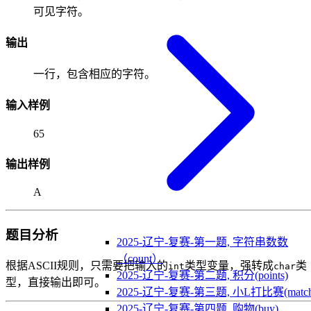
可见字符。
输出
一行，包含相应的字符。
输入样例
65
输出样例
A
题目分析
2025-辽宁-复赛-第一题, 字符串数数
（count）
根据ASCII规则，只需要把输入的
类型变量，强转成
类
int
char
2025-辽宁-复赛-第二题, 积分(points)
型，直接输出即可。
2025-辽宁-复赛-第三题, 小L打比赛(match
2025-辽宁-复赛-第四题, 购物(buy)