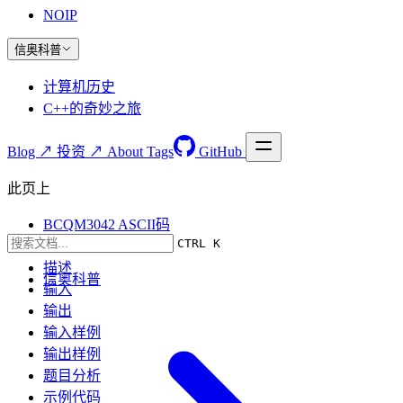
NOIP
信奥科普
计算机历史
C++的奇妙之旅
Blog ↗
投资 ↗
About
Tags
GitHub
此页上
BCQM3042 ASCII码
CTRL K
题目要求
描述
信奥科普
输入
输出
输入样例
输出样例
题目分析
示例代码