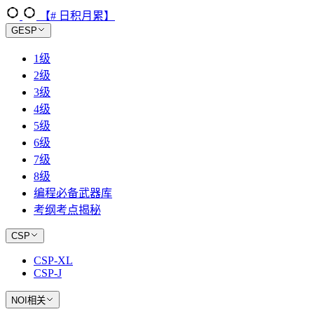
【# 日积月累】
GESP
1级
2级
3级
4级
5级
6级
7级
8级
编程必备武器库
考纲考点揭秘
CSP
CSP-XL
CSP-J
NOI相关