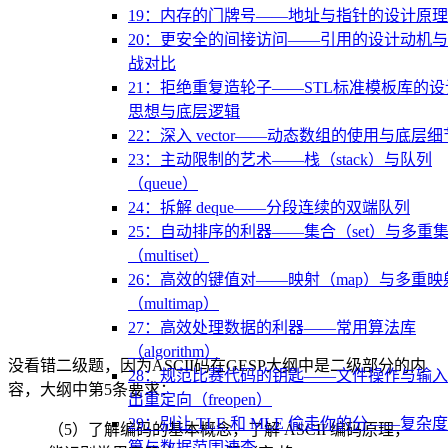
19：内存的门牌号——地址与指针的设计原理
20：更安全的间接访问——引用的设计动机
战对比
21：拒绝重复造轮子——STL标准模板库的设
思想与底层逻辑
22：深入 vector——动态数组的使用与底层细
23：主动限制的艺术——栈（stack）与队列
（queue）
24：拆解 deque——分段连续的双端队列
25：自动排序的利器——集合（set）与多重
（multiset）
26：高效的键值对——映射（map）与多重映
（multimap）
27：高效处理数据的利器——常用算法库
（algorithm）
没看错二级题，因为ASCII码在GESP大纲中是二级部分的内
28：规范比赛代码的钥匙——文件操作与输
容，大纲中第5条要求：
出重定向（freopen）
29：别让 TLE 和 MLE 偷走你的分——复杂
（5）了解编码的基本概念，了解 ASCII 编码原理，
算与数据范围速查