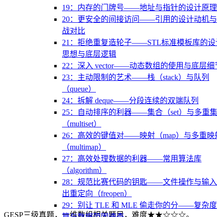
19：内存的门牌号——地址与指针的设计原理
20：更安全的间接访问——引用的设计动机
战对比
21：拒绝重复造轮子——STL标准模板库的设
思想与底层逻辑
22：深入 vector——动态数组的使用与底层细
23：主动限制的艺术——栈（stack）与队列
（queue）
24：拆解 deque——分段连续的双端队列
25：自动排序的利器——集合（set）与多重
（multiset）
26：高效的键值对——映射（map）与多重映
（multimap）
27：高效处理数据的利器——常用算法库
（algorithm）
28：规范比赛代码的钥匙——文件操作与输
出重定向（freopen）
29：别让 TLE 和 MLE 偷走你的分——复杂
GESP三级真题，一维数组相关题目，难度★★☆☆☆。
算与数据范围速查