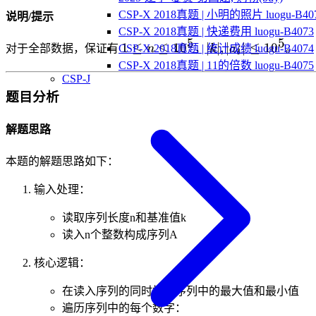
CSP-X 2018真题 | 小明的照片 luogu-B40
说明/提示
CSP-X 2018真题 | 快递费用 luogu-B4073
5
5
1\le
|k|,|a_i|\le
1
≤
≤
1
0
∣
∣
,
∣
∣
≤
1
0
CSP-X 2018真题 | 统计成绩 luogu-B4074
对于全部数据，保证有
n
，
k
a
。
i
n\le
10^5
CSP-X 2018真题 | 11的倍数 luogu-B4075
10^5
CSP-J
题目分析
解题思路
本题的解题思路如下：
输入处理：
读取序列长度n和基准值k
读入n个整数构成序列A
核心逻辑：
在读入序列的同时找出序列中的最大值和最小值
遍历序列中的每个数字：