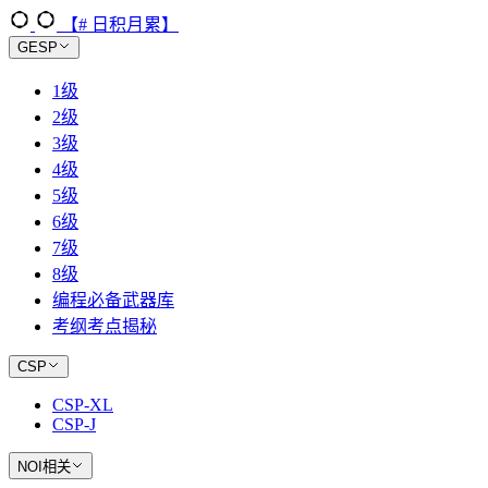
【# 日积月累】
GESP
1级
2级
3级
4级
5级
6级
7级
8级
编程必备武器库
考纲考点揭秘
CSP
CSP-XL
CSP-J
NOI相关