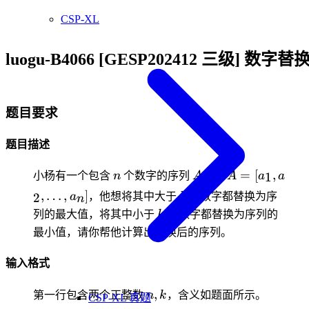
CSP-XL
luogu-B4066 [GESP202412 三级] 数字替
题目要求
题目描述
n
A
A=
=
[
,
1
小杨有一个包含
n
个数字的序列
A
，即
A
a
a
[a_1,a_2,\ldot
k
,
…
,
]
2
a
，他想将其中大于
k
的数字都替换为序
n
k
列的最大值，将其中小于
k
的数字都替换为序列的
最小值，请你帮他计算出替换后的序列。
输入格式
n,k
,
第一行包含两个正整数
n
k
，含义如题面所示。
CSP-XL 真题