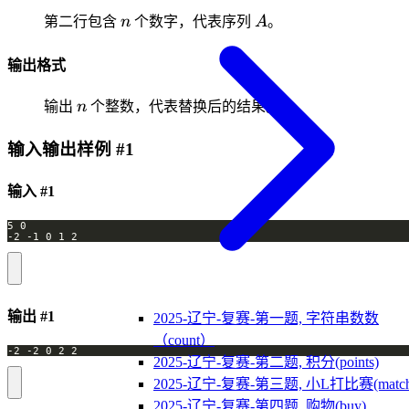
n
A
第二行包含
n
个数字，代表序列
A
。
输出格式
n
输出
n
个整数，代表替换后的结果。
输入输出样例 #1
输入 #1
输出 #1
2025-辽宁-复赛-第一题, 字符串数数
（count）
2025-辽宁-复赛-第二题, 积分(points)
2025-辽宁-复赛-第三题, 小L打比赛(match
2025-辽宁-复赛-第四题, 购物(buy)