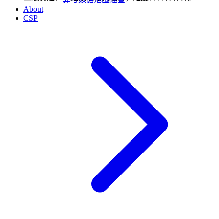
About
CSP