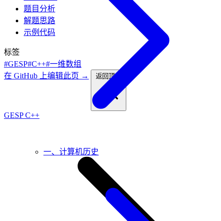
题目分析
解题思路
示例代码
标签
#GESP
#C++
#一维数组
在 GitHub 上编辑此页 →
返回顶部
GESP C++
一、计算机历史