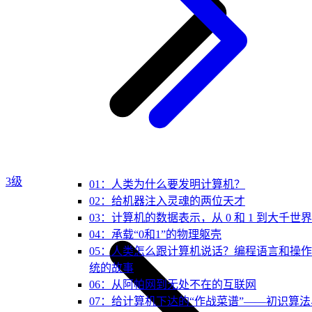
3级
01：人类为什么要发明计算机？
02：给机器注入灵魂的两位天才
03：计算机的数据表示，从 0 和 1 到大千世界
04：承载“0和1”的物理躯壳
05：人类怎么跟计算机说话？编程语言和操
统的故事
06：从阿帕网到无处不在的互联网
07：给计算机下达的“作战菜谱”——初识算法