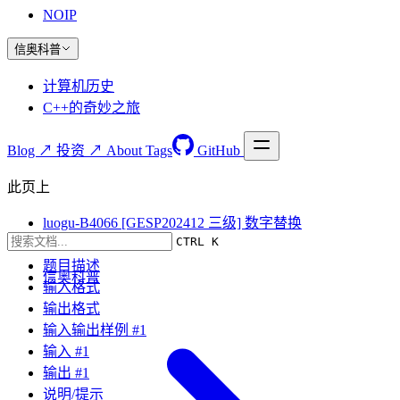
NOIP
信奥科普
计算机历史
C++的奇妙之旅
Blog ↗
投资 ↗
About
Tags
GitHub
此页上
luogu-B4066 [GESP202412 三级] 数字替换
CTRL K
题目要求
题目描述
信奥科普
输入格式
输出格式
输入输出样例 #1
输入 #1
输出 #1
说明/提示