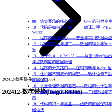
09：信奥赛场的核心语言——C++ 的前世今
10：代码是如何运行的？——编译过程与“Hell
World”
11：程序的处理核心——变量与常用数据类型
12：程序的交互与加工——数据的输入与算
算
13：为什么 0.1+0.2≠0.3？——解密“爆int”溢
浮点数精度的底层原理
14：程序的分叉路口——逻辑判断与 if-else 
15：让机器不知疲倦的秘密——循环语句背
202412-数字替换(luogu-B4066)
底层逻辑
16：批量处理数据的基石——数组的设计哲学
202412-数字替换(luogu-B4066)
17：面的铺展与文本的本质——二维数组与
串
18：代码的积木与黑盒——函数的底层逻辑
础语法