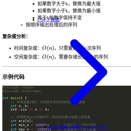
如果数字大于k，替换为最大值
如果数字小于k，替换为最小值
等于k的数字保持不变
CSP-J 真题
按顺序输出处理后的序列
复杂度分析：
O(n)
(
)
时间复杂度：
O
n
，只需要遍历一次序列
O(n)
(
)
空间复杂度：
O
n
，需要存储长度为n的序列
示例代码
#include
<cmath>
#include
<iostream>
int
main
int
    std
::
cin 
>>
 n 
>>
int
int
 min_n 
=
100001
;    
2025真题 | 拼数 luogu-P14357
int
 max_n 
=
-
100001
;   