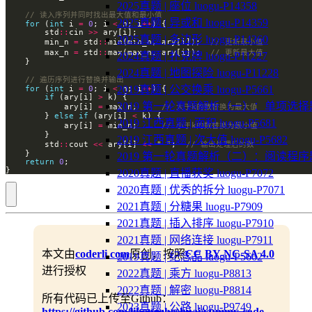
2025真题 | 座位 luogu-P14358
2025真题 | 异或和 luogu-P14359
for
 (
int
 i 
=
0
; i 
<
 n; i
++
        std
::
cin 
>>
2025真题 | 多边形 luogu-P14360
        min_n 
=
 std
::
min(min_n, ary[i]);  
        max_n 
=
 std
::
max(max_n, ary[i]);  
2024真题 | 扑克牌 luogu-P11227
2024真题 | 地图探险 luogu-P11228
2019真题 | 公交换乘 luogu-P5661
for
 (
int
 i 
=
0
; i 
<
 n; i
++
if
 (ary[i] 
>
2019 第一轮真题解析（一）：单项选择
            ary[i] 
=
 max_n;     
        } 
else
if
 (ary[i] 
<
2019 江西真题 | 面积 luogu-P5681
            ary[i] 
=
 min_n;     
2019 江西真题 | 次大值 luogu-P5682
        std
::
cout 
<<
 ary[i] 
<<
" "
;  
2019 第一轮真题解析（二）：阅读程序
return
0
}
2020真题 | 直播获奖 luogu-P7072
2020真题 | 优秀的拆分 luogu-P7071
2021真题 | 分糖果 luogu-P7909
2021真题 | 插入排序 luogu-P7910
2021真题 | 网络连接 luogu-P7911
本文由
coderli.com
原创，按照
CC BY-NC-SA 4.0
2019真题 | 纪念品 luogu-P5662
进行授权
2022真题 | 乘方 luogu-P8813
2022真题 | 解密 luogu-P8814
所有代码已上传至Github：
2023真题 | 公路 luogu-P9749
https://github.com/lihongzheshuai/yummy-code