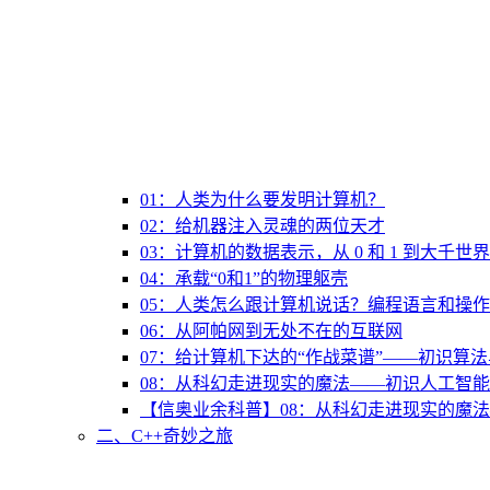
01：人类为什么要发明计算机？
02：给机器注入灵魂的两位天才
03：计算机的数据表示，从 0 和 1 到大千世界
04：承载“0和1”的物理躯壳
05：人类怎么跟计算机说话？编程语言和操
06：从阿帕网到无处不在的互联网
07：给计算机下达的“作战菜谱”——初识算
08：从科幻走进现实的魔法——初识人工智能
【信奥业余科普】08：从科幻走进现实的魔法
二、C++奇妙之旅