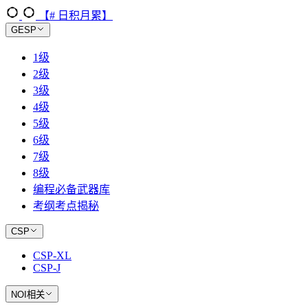
【# 日积月累】
GESP
1级
2级
3级
4级
5级
6级
7级
8级
编程必备武器库
考纲考点揭秘
CSP
CSP-XL
CSP-J
NOI相关