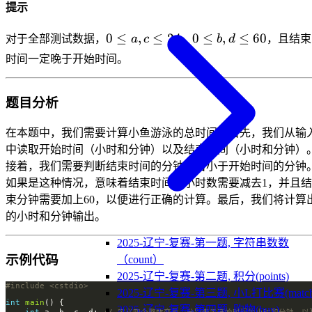
提示
0\le
0\le
0
≤
,
≤
24
0
≤
,
≤
60
对于全部测试数据，
a
c
，
b
d
，且结束
a,c
b,d
时间一定晚于开始时间。
\le
\le
24
60
题目分析
在本题中，我们需要计算小鱼游泳的总时间。首先，我们从输
中读取开始时间（小时和分钟）以及结束时间（小时和分钟）
接着，我们需要判断结束时间的分钟是否小于开始时间的分钟
如果是这种情况，意味着结束时间的小时数需要减去1，并且结
束分钟需要加上60，以便进行正确的计算。最后，我们将计算
的小时和分钟输出。
2025-辽宁-复赛-第一题, 字符串数数
示例代码
（count）
2025-辽宁-复赛-第二题, 积分(points)
#include
<cstdio>
2025-辽宁-复赛-第三题, 小L打比赛(match
int
main
2025-辽宁-复赛-第四题, 购物(buy)
int
 a, b, c, d; 