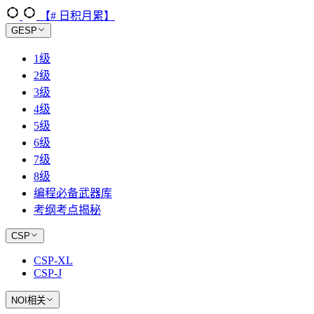
【# 日积月累】
GESP
1级
2级
3级
4级
5级
6级
7级
8级
编程必备武器库
考纲考点揭秘
CSP
CSP-XL
CSP-J
NOI相关