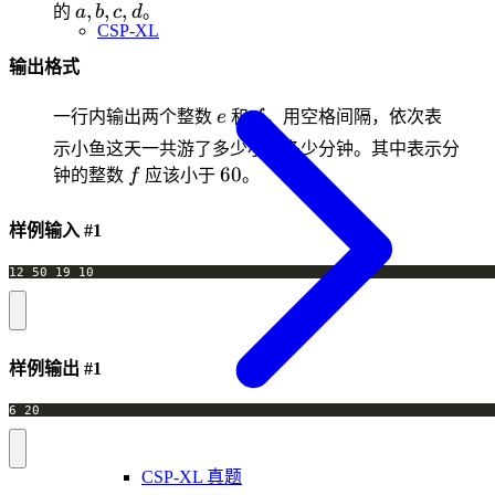
a,
,
,
,
的
a
b
c
d
。
CSP-XL
b,
c,
输出格式
d
e
f
一行内输出两个整数
e
和
f
，用空格间隔，依次表
示小鱼这天一共游了多少小时多少分钟。其中表示分
f
60
60
钟的整数
f
应该小于
。
样例输入 #1
样例输出 #1
CSP-XL 真题