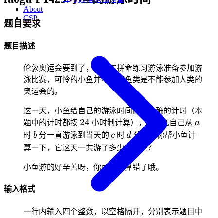
About
CSP
题目要求
题目描述
伦敦奥运会要到了，小鱼在拼命练习游泳准备参加游
泳比赛，可怜的小鱼并不知道鱼类是不能参加人类的
奥运会的。
这一天，小鱼给自己的游泳时间做了精确的计时（本
24
a
24
题中的计时都按
小时制计算），它发现自己从
a
b
c
d
时
b
分一直游泳到当天的
c
时
d
分，请你帮小鱼计
算一下，它这天一共游了多少时间呢？
小鱼游的好辛苦呀，你可不要算错了哦。
输入格式
一行内输入四个整数，以空格隔开，分别表示题目中