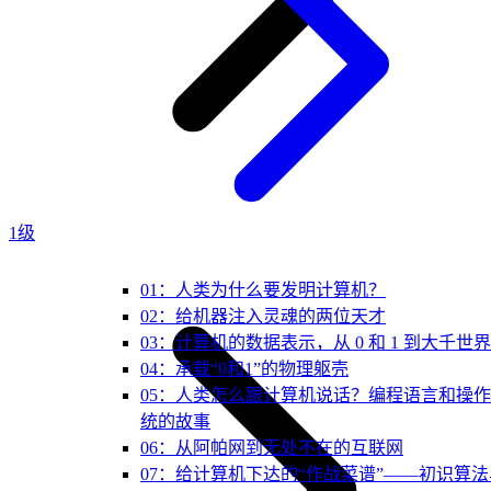
1级
01：人类为什么要发明计算机？
02：给机器注入灵魂的两位天才
03：计算机的数据表示，从 0 和 1 到大千世界
04：承载“0和1”的物理躯壳
05：人类怎么跟计算机说话？编程语言和操
统的故事
06：从阿帕网到无处不在的互联网
07：给计算机下达的“作战菜谱”——初识算法