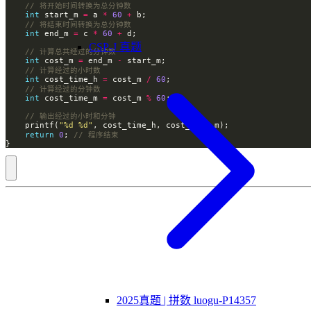
int
 start_m 
=
 a 
*
60
+
int
 end_m 
=
 c 
*
60
+
CSP-J 真题
int
 cost_m 
=
 end_m 
-
int
 cost_time_h 
=
 cost_m 
/
60
int
 cost_time_m 
=
 cost_m 
%
60
    printf(
"%d %d"
return
0
; 
}
2025真题 | 拼数 luogu-P14357