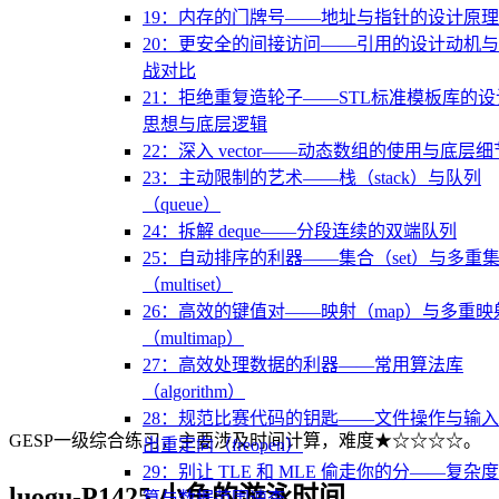
19：内存的门牌号——地址与指针的设计原理
20：更安全的间接访问——引用的设计动机
战对比
21：拒绝重复造轮子——STL标准模板库的设
思想与底层逻辑
22：深入 vector——动态数组的使用与底层细
23：主动限制的艺术——栈（stack）与队列
（queue）
24：拆解 deque——分段连续的双端队列
25：自动排序的利器——集合（set）与多重
（multiset）
26：高效的键值对——映射（map）与多重映
（multimap）
27：高效处理数据的利器——常用算法库
（algorithm）
28：规范比赛代码的钥匙——文件操作与输
GESP一级综合练习，主要涉及时间计算，难度★☆☆☆☆。
出重定向（freopen）
29：别让 TLE 和 MLE 偷走你的分——复杂
luogu-P1425 小鱼的游泳时间
算与数据范围速查