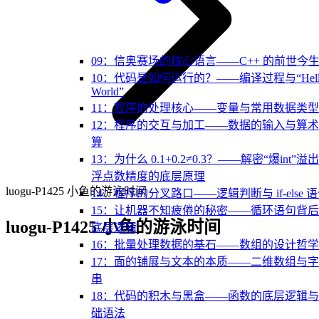
09：信奥赛场的核心语言——C++ 的前世今
10：代码是如何运行的？——编译过程与“Hell
World”
11：程序的处理核心——变量与常用数据类型
12：程序的交互与加工——数据的输入与算
算
13：为什么 0.1+0.2≠0.3？——解密“爆int”溢
浮点数精度的底层原理
luogu-P1425 小鱼的游泳时间
14：程序的分叉路口——逻辑判断与 if-else 
15：让机器不知疲倦的秘密——循环语句背
luogu-P1425 小鱼的游泳时间
底层逻辑
16：批量处理数据的基石——数组的设计哲学
17：面的铺展与文本的本质——二维数组与
串
18：代码的积木与黑盒——函数的底层逻辑
础语法