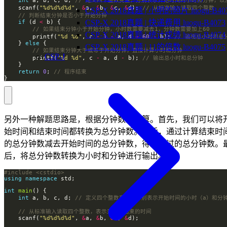
    scanf(
"%d%d%d%d"
, 
&
a, 
&
b, 
&
c, 
&
d); 
CSP-X 2018真题 | 小明的照片 luogu-B40
CSP-X 2018真题 | 快递费用 luogu-B4073
if
 (d 
<
CSP-X 2018真题 | 统计成绩 luogu-B4074
        printf(
"%d %d"
, c 
-
1
-
 a, d 
+
60
-
 b); 
    } 
else
CSP-X 2018真题 | 11的倍数 luogu-B4075
CSP-J
        printf(
"%d %d"
, c 
-
 a, d 
-
 b); 
return
0
; 
}
另外一种解题思路是，根据分钟数来计算。首先，我们可以将
始时间和结束时间都转换为总分钟数。然后，通过计算结束时
的总分钟数减去开始时间的总分钟数，得到经过的总分钟数。
后，将总分钟数转换为小时和分钟进行输出。
#include
<cstdio>
using
namespace
int
main
int
 a, b, c, d; 
    scanf(
"%d%d%d%d"
, 
&
a, 
&
b, 
&
c, 
&