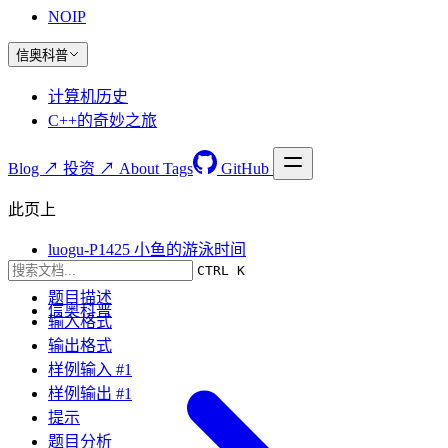
NOIP
信奥科普
计算机历史
C++的奇妙之旅
Blog ↗
投资 ↗
About
Tags
GitHub
此页上
luogu-P1425 小鱼的游泳时间
CTRL K
题目要求
题目描述
信奥科普
输入格式
输出格式
样例输入 #1
样例输出 #1
提示
题目分析