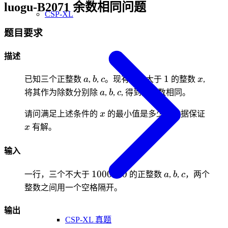
luogu-B2071 余数相同问题
CSP-XL
题目要求
描述
a
b
c
1
x
1
已知三个正整数
a
,
b
,
c
。现有一个大于
的整数
x
,
a
b
c
将其作为除数分别除
a
,
b
,
c
, 得到的余数相同。
x
x
请问满足上述条件的
x
的最小值是多少？数据保证
x
有解。
输入
1000000
a
b
c
1000000
一行，三个不大于
的正整数
a
,
b
,
c
，两个
整数之间用一个空格隔开。
输出
CSP-XL 真题