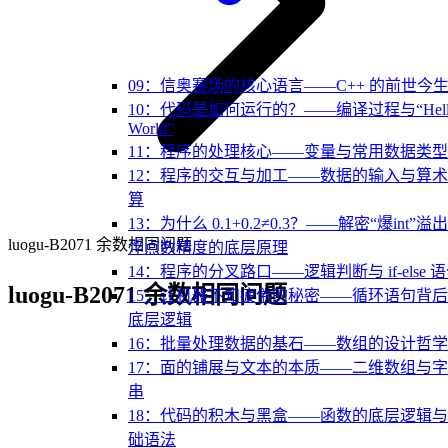
09：信奥赛场的核心语言——C++ 的前世今
10：代码是如何运行的？——编译过程与“Hell
World”
11：程序的处理核心——变量与常用数据类型
12：程序的交互与加工——数据的输入与算
算
13：为什么 0.1+0.2≠0.3？——解密“爆int”溢
luogu-B2071 余数相同问题
浮点数精度的底层原理
14：程序的分叉路口——逻辑判断与 if-else 
luogu-B2071 余数相同问题
15：让机器不知疲倦的秘密——循环语句背
底层逻辑
16：批量处理数据的基石——数组的设计哲学
17：面的铺展与文本的本质——二维数组与
串
18：代码的积木与黑盒——函数的底层逻辑
础语法