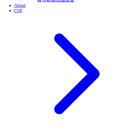
About
CSP