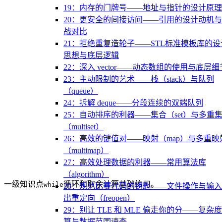
19：内存的门牌号——地址与指针的设计原理
20：更安全的间接访问——引用的设计动机
战对比
21：拒绝重复造轮子——STL标准模板库的设
思想与底层逻辑
22：深入 vector——动态数组的使用与底层细
23：主动限制的艺术——栈（stack）与队列
（queue）
24：拆解 deque——分段连续的双端队列
25：自动排序的利器——集合（set）与多重
（multiset）
26：高效的键值对——映射（map）与多重映
（multimap）
27：高效处理数据的利器——常用算法库
（algorithm）
一级知识点
循环和取余计算基础练习。
while
28：规范比赛代码的钥匙——文件操作与输
出重定向（freopen）
29：别让 TLE 和 MLE 偷走你的分——复杂
算与数据范围速查