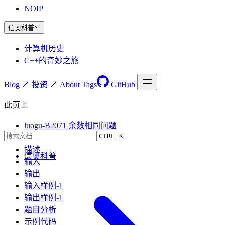
NOIP
信奥科普
计算机历史
C++的奇妙之旅
Blog ↗
投资 ↗
About
Tags
GitHub
此页上
luogu-B2071 余数相同问题
CTRL K
题目要求
描述
信奥科普
输入
输出
输入样例-1
输出样例-1
题目分析
示例代码