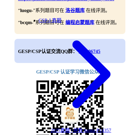
“
luogu-
”系列题目可在
洛谷题库
在线评测。
CSP-J 真题
“
bcqm-
”系列题目可在
编程启蒙题库
在线评测。
GESP/CSP认证交流QQ群：
688906745
GESP/CSP 认证学习微信公众号
2025真题 | 拼数 luogu-P14357