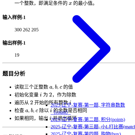
x
一个整数，即满足条件的
x
的最小值。
输入样例-1
300 262 205
输出样例-1
19
题目分析
a
b
c
读取三个正整数
a
,
b
,
c
的值
i
2
2
初始化变量
i
为
，作为除数
2
i
2
遍历从
开始的所有整数
i
2025-辽宁-复赛-第一题, 字符串数数
a
b
c
i
检查
a
,
b
,
c
除以
i
的余数是否相同
（count）
i
如果相同，输出
i
并退出循环
2025-辽宁-复赛-第二题, 积分(points)
2025-辽宁-复赛-第三题, 小L打比赛(match
2025-辽宁-复赛-第四题, 购物(buy)