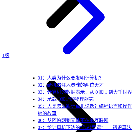
1级
01：人类为什么要发明计算机？
02：给机器注入灵魂的两位天才
03：计算机的数据表示，从 0 和 1 到大千世界
04：承载“0和1”的物理躯壳
05：人类怎么跟计算机说话？编程语言和操
统的故事
06：从阿帕网到无处不在的互联网
07：给计算机下达的“作战菜谱”——初识算法