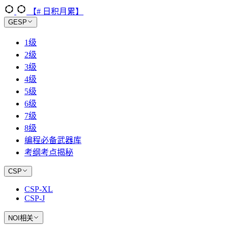
【# 日积月累】
GESP
1级
2级
3级
4级
5级
6级
7级
8级
编程必备武器库
考纲考点揭秘
CSP
CSP-XL
CSP-J
NOI相关