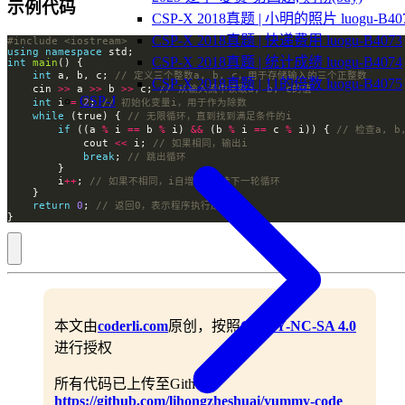
示例代码
CSP-X 2018真题 | 小明的照片 luogu-B40
CSP-X 2018真题 | 快递费用 luogu-B4073
#include
<iostream>
using
namespace
CSP-X 2018真题 | 统计成绩 luogu-B4074
int
main
int
 a, b, c; 
CSP-X 2018真题 | 11的倍数 luogu-B4075
    cin 
>>
 a 
>>
 b 
>>
 c; 
CSP-J
int
 i 
=
2
; 
while
 (true) { 
if
 ((a 
%
 i 
==
 b 
%
 i) 
&&
 (b 
%
 i 
==
 c 
%
 i)) { 
            cout 
<<
 i; 
break
; 
        i
++
; 
return
0
; 
}
本文由
coderli.com
原创，按照
CC BY-NC-SA 4.0
进行授权
所有代码已上传至Github：
https://github.com/lihongzheshuai/yummy-code