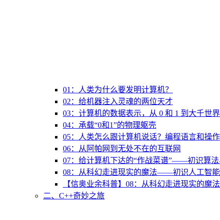
01：人类为什么要发明计算机？
02：给机器注入灵魂的两位天才
03：计算机的数据表示，从 0 和 1 到大千世界
04：承载“0和1”的物理躯壳
05：人类怎么跟计算机说话？编程语言和操
06：从阿帕网到无处不在的互联网
07：给计算机下达的“作战菜谱”——初识算
08：从科幻走进现实的魔法——初识人工智能
【信奥业余科普】08：从科幻走进现实的魔法
二、C++奇妙之旅