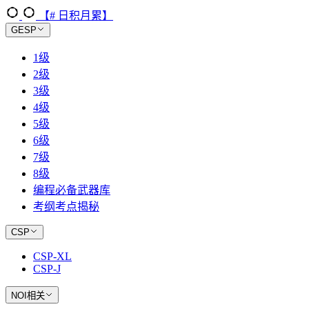
【# 日积月累】
GESP
1级
2级
3级
4级
5级
6级
7级
8级
编程必备武器库
考纲考点揭秘
CSP
CSP-XL
CSP-J
NOI相关