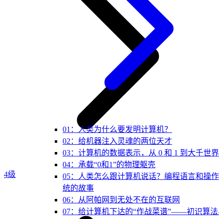
01：人类为什么要发明计算机？
02：给机器注入灵魂的两位天才
03：计算机的数据表示，从 0 和 1 到大千世界
04：承载“0和1”的物理躯壳
4级
05：人类怎么跟计算机说话？编程语言和操
统的故事
06：从阿帕网到无处不在的互联网
07：给计算机下达的“作战菜谱”——初识算法