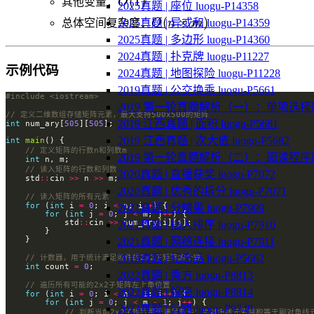
O(1)
(
1
)
其他变量：
O
2025真题 | 座位 luogu-P14358
m)
O(n
(
×
)
总体空间复杂度：
O
n
m
2025真题 | 异或和 luogu-P14359
\times
2025真题 | 多边形 luogu-P14360
m)
2024真题 | 扑克牌 luogu-P11227
示例代码
2024真题 | 地图探险 luogu-P11228
2019真题 | 公交换乘 luogu-P5661
#include
<iostream>
2019 第一轮真题解析（一）：单项选择
2019 江西真题 | 面积 luogu-P5681
int
 num_ary[
505
][
505
2019 江西真题 | 次大值 luogu-P5682
int
main
2019 第一轮真题解析（二）：阅读程序
int
2020真题 | 直播获奖 luogu-P7072
    std
::
cin 
>>
 n 
>>
2020真题 | 优秀的拆分 luogu-P7071
for
 (
int
 i 
=
0
; i 
<
 n; i
++
2021真题 | 分糖果 luogu-P7909
for
 (
int
 j 
=
0
; j 
<
 m; j
++
            std
::
cin 
>>
2021真题 | 插入排序 luogu-P7910
2021真题 | 网络连接 luogu-P7911
2019真题 | 纪念品 luogu-P5662
int
 count 
=
0
2022真题 | 乘方 luogu-P8813
2022真题 | 解密 luogu-P8814
for
 (
int
 i 
=
0
; i 
<
 n 
-
1
; i
++
for
 (
int
 j 
=
0
; j 
<
 m 
-
1
; j
++
2023真题 | 公路 luogu-P9749