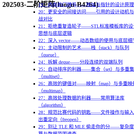
202503-二阶矩阵(luogu-B4264)
19：内存的门牌号——地址与指针的设计原理
20：更安全的间接访问——引用的设计动机
战对比
21：拒绝重复造轮子——STL标准模板库的设
思想与底层逻辑
22：深入 vector——动态数组的使用与底层细
23：主动限制的艺术——栈（stack）与队列
（queue）
24：拆解 deque——分段连续的双端队列
25：自动排序的利器——集合（set）与多重
（multiset）
26：高效的键值对——映射（map）与多重映
（multimap）
27：高效处理数据的利器——常用算法库
（algorithm）
28：规范比赛代码的钥匙——文件操作与输
出重定向（freopen）
29：别让 TLE 和 MLE 偷走你的分——复杂
算与数据范围速查