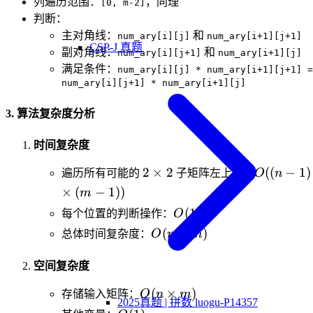
列遍历范围：
，同理
[0, m-2]
判断：
主对角线：
和
num_ary[i][j]
num_ary[i+1][j+1]
CSP-J 真题
副对角线：
和
num_ary[i][j+1]
num_ary[i+1][j]
满足条件：
num_ary[i][j] * num_ary[i+1][j+1] =
num_ary[i][j+1] * num_ary[i+1][j]
3. 算法复杂度分析
时间复杂度
2
O((n-
2
×
2
((
−
1
)
遍历所有可能的
子矩阵左上角：
O
n
\times
1)
×
(
−
1
))
m
2
\times
O(1)
(
1
)
每个位置的判断操作：
O
(m-1))
O(n
(
×
)
总体时间复杂度：
O
n
m
\times
m)
空间复杂度
O(n
(
×
)
存储输入矩阵：
O
n
m
2025真题 | 拼数 luogu-P14357
\times