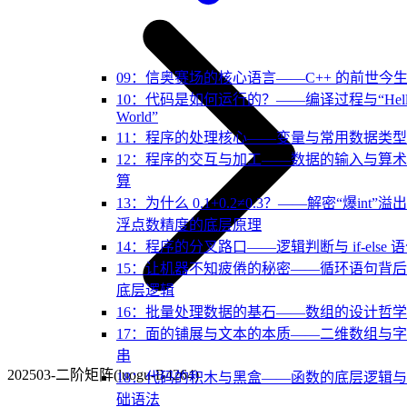
09：信奥赛场的核心语言——C++ 的前世今
10：代码是如何运行的？——编译过程与“Hell
World”
11：程序的处理核心——变量与常用数据类型
12：程序的交互与加工——数据的输入与算
算
13：为什么 0.1+0.2≠0.3？——解密“爆int”溢
浮点数精度的底层原理
14：程序的分叉路口——逻辑判断与 if-else 
15：让机器不知疲倦的秘密——循环语句背
底层逻辑
16：批量处理数据的基石——数组的设计哲学
17：面的铺展与文本的本质——二维数组与
串
202503-二阶矩阵(luogu-B4264)
18：代码的积木与黑盒——函数的底层逻辑
础语法