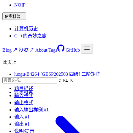
NOIP
信奥科普
计算机历史
C++的奇妙之旅
Blog ↗
投资 ↗
About
Tags
GitHub
此页上
luogu-B4264 [GESP202503 四级] 二阶矩阵
CTRL K
题目要求
题目描述
信奥科普
输入格式
输出格式
输入输出样例 #1
输入 #1
输出 #1
说明/提示