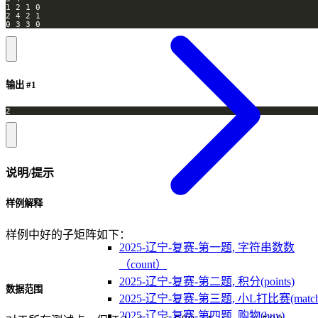
0 3 3 0
输出 #1
2
说明/提示
样例解释
样例中好的子矩阵如下：
2025-辽宁-复赛-第一题, 字符串数数
（count）
2025-辽宁-复赛-第二题, 积分(points)
数据范围
2025-辽宁-复赛-第三题, 小L打比赛(match
2025-辽宁-复赛-第四题, 购物(buy)