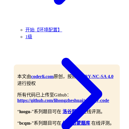
开始【环境配置】
1级
本文由
coderli.com
原创，按照
CC BY-NC-SA 4.0
进行授权
所有代码已上传至Github：
https://github.com/lihongzheshuai/yummy-code
“
luogu-
”系列题目可在
洛谷题库
在线评测。
“
bcqm-
”系列题目可在
编程启蒙题库
在线评测。