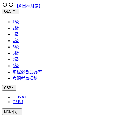
【# 日积月累】
GESP
1级
2级
3级
4级
5级
6级
7级
8级
编程必备武器库
考纲考点揭秘
CSP
CSP-XL
CSP-J
NOI相关