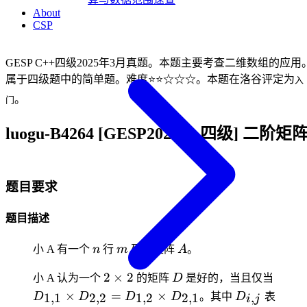
About
CSP
GESP C++四级2025年3月真题。本题主要考查二维数组的应用
属于四级题中的简单题。难度⭐⭐☆☆☆。本题在洛谷评定为
入
。
门
luogu-B4264 [GESP202503 四级] 二阶矩
题目要求
题目描述
n
m
A
小 A 有一个
n
行
m
列的矩阵
A
。
2
D
D_{1
2
×
2
小 A 认为一个
的矩阵
D
是好的，当且仅当
\times
\time
D_{i,j}
×
=
×
1
,
1
2
,
2
1
,
2
2
,
1
,
D
D
D
D
。其中
D
表
i
j