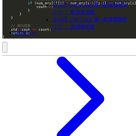
if
 (num_ary[i][j] 
*
 num_ary[i
+
1
][j
+
1
] 
==
 num_ary[i
【CSP】CSP-J 2024 第一轮真题解析
                count
++
（一）：单项选择题
【CSP】CSP-J 2024 第一轮真题解析
（二）：阅读程序题
    std
::
cout 
<<
GESP C++
return
0
}