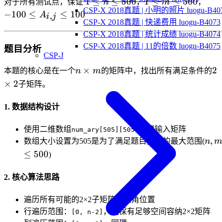
1\leq
1\leq
-10
1
≤
≤
500
1
≤
≤
500
对于所有测试点，保证
n
，
m
，
CSP-X 2018真题 | 小明的照片 luogu-B40
n\leq
m\leq
A_{
−
100
≤
≤
100
,
A
i
j
CSP-X 2018真题 | 快递费用 luogu-B4073
500
500
100
CSP-X 2018真题 | 统计成绩 luogu-B4074
CSP-X 2018真题 | 11的倍数 luogu-B4075
题目分析
CSP-J
n
2
×
2
本题的核心是在一个
n
m
的矩阵中，找出所有满足条件的
\times
\t
×
2
子矩阵。
m
2
1. 数据结构设计
使用二维数组
存储输入矩阵
num_ary[505][505]
n,m
,
数组大小设置为505是为了满足题目要求的最大范围(
n
\leq
≤
500
)
500
2. 核心算法思路
遍历所有可能的2×2子矩阵左上角位置
行遍历范围：
，确保有足够空间容纳2×2矩阵
[0, n-2]