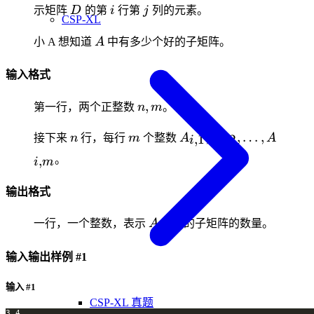
2
D_{2
D
i
j
示矩阵
D
的第
i
行第
j
列的元素。
=
CSP-XL
D_{1
A
小 A 想知道
A
中有多少个好的子矩阵。
\time
D_{2
输入格式
n,
,
第一行，两个正整数
n
m
。
m
n
m
A_{i,1},
,
,
…
,
,
1
,
2
接下来
n
行，每行
m
个整数
A
A
A
i
i
A_{i,2},
,
。
i
m
\ldots,
A_{i,m}
输出格式
A
一行，一个整数，表示
A
中好的子矩阵的数量。
输入输出样例 #1
输入 #1
CSP-XL 真题