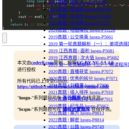
long
long
 a 
=
 pow(i, j); 
2025真题 | 座位 luogu-P14358
            cout 
<<
 i 
<<
" "
<<
"^"
<<
" "
<<
 j 
<<
" "
<<
"="
2025真题 | 异或和 luogu-P14359
<<
" "
2025真题 | 多边形 luogu-P14360
        cout 
<<
 endl; 
2024真题 | 扑克牌 luogu-P11227
return
0
; 
}
2024真题 | 地图探险 luogu-P11228
2019真题 | 公交换乘 luogu-P5661
2019 第一轮真题解析（一）：单项选择
2019 江西真题 | 面积 luogu-P5681
2019 江西真题 | 次大值 luogu-P5682
本文由
coderli.com
原创，按照
CC BY-NC-SA 4.0
2019 第一轮真题解析（二）：阅读程序
进行授权
2020真题 | 直播获奖 luogu-P7072
2020真题 | 优秀的拆分 luogu-P7071
所有代码已上传至Github：
2021真题 | 分糖果 luogu-P7909
https://github.com/lihongzheshuai/yummy-code
2021真题 | 插入排序 luogu-P7910
“
luogu-
”系列题目可在
洛谷题库
在线评测。
2021真题 | 网络连接 luogu-P7911
2019真题 | 纪念品 luogu-P5662
“
bcqm-
”系列题目可在
编程启蒙题库
在线评测。
2022真题 | 乘方 luogu-P8813
2022真题 | 解密 luogu-P8814
2023真题 | 公路 luogu-P9749