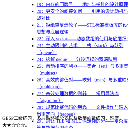
19：内存的门牌号——地址与指针的设计原理
20：更安全的间接访问——引用的设计动机
战对比
21：拒绝重复造轮子——STL标准模板库的设
思想与底层逻辑
22：深入 vector——动态数组的使用与底层细
23：主动限制的艺术——栈（stack）与队列
（queue）
24：拆解 deque——分段连续的双端队列
25：自动排序的利器——集合（set）与多重
（multiset）
26：高效的键值对——映射（map）与多重映
（multimap）
27：高效处理数据的利器——常用算法库
（algorithm）
28：规范比赛代码的钥匙——文件操作与输
出重定向（freopen）
GESP二级练习，多层循环和分支以及数学函数练习，难度
29：别让 TLE 和 MLE 偷走你的分——复杂
★★☆☆☆。
算与数据范围速查