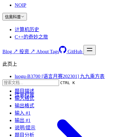
NOIP
信奥科普
计算机历史
C++的奇妙之旅
Blog ↗
投资 ↗
About
Tags
GitHub
此页上
luogu-B3700 [语言月赛202301] 九九乘方表
CTRL K
题目要求
题目描述
信奥科普
输入格式
输出格式
输入 #1
输出 #1
说明/提示
题目分析