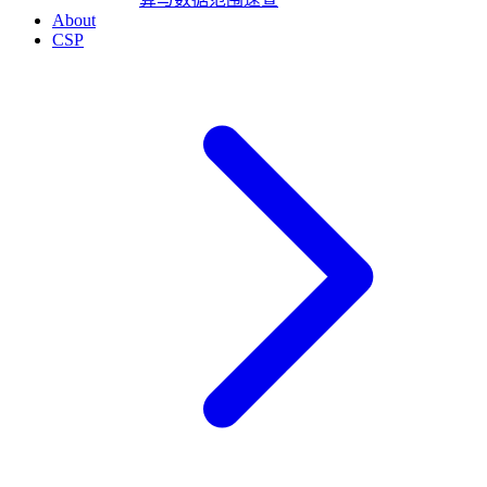
About
CSP