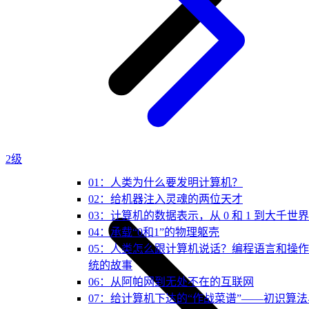
2级
01：人类为什么要发明计算机？
02：给机器注入灵魂的两位天才
03：计算机的数据表示，从 0 和 1 到大千世界
04：承载“0和1”的物理躯壳
05：人类怎么跟计算机说话？编程语言和操
统的故事
06：从阿帕网到无处不在的互联网
07：给计算机下达的“作战菜谱”——初识算法