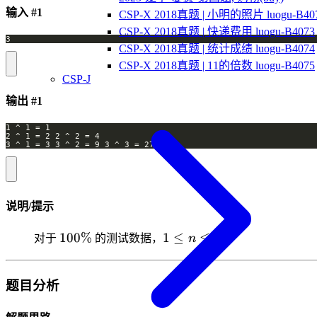
输入 #1
CSP-X 2018真题 | 小明的照片 luogu-B40
CSP-X 2018真题 | 快递费用 luogu-B4073
CSP-X 2018真题 | 统计成绩 luogu-B4074
CSP-X 2018真题 | 11的倍数 luogu-B4075
CSP-J
输出 #1
说明/提示
100\%
1
100%
1
≤
≤
9
对于
的测试数据，
n
。
\le
n
\le
题目分析
9