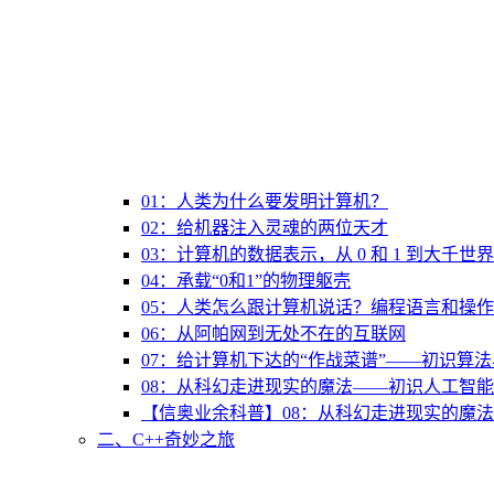
01：人类为什么要发明计算机？
02：给机器注入灵魂的两位天才
03：计算机的数据表示，从 0 和 1 到大千世界
04：承载“0和1”的物理躯壳
05：人类怎么跟计算机说话？编程语言和操
06：从阿帕网到无处不在的互联网
07：给计算机下达的“作战菜谱”——初识算
08：从科幻走进现实的魔法——初识人工智能
【信奥业余科普】08：从科幻走进现实的魔法
二、C++奇妙之旅