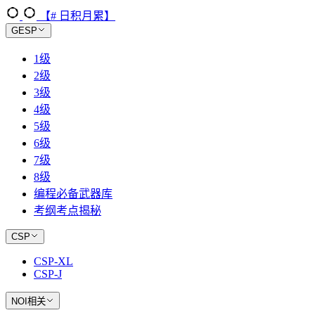
【# 日积月累】
GESP
1级
2级
3级
4级
5级
6级
7级
8级
编程必备武器库
考纲考点揭秘
CSP
CSP-XL
CSP-J
NOI相关