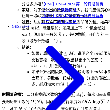
mid
【CSP】CSP-J 2024 第一轮真题解析
分成多少段？
（一）：单项选择题
策略
：为了让分出的段数尽可能少，我们应该
贪心
mid
【CSP】CSP-J 2024 第一轮真题解析
让每一段尽可能长（和尽可能接近
mi
d
）。
（二）：阅读程序题
过程
：从左到右遍历数列，累加当前段的和。如果
GESP C++
mid
m
超过
mi
d
，就继续加；如果加上下一个数会超过
mi
d
，说明这一段装满了，必须截断，开启新的一
+1
+
1
段（段数计数器
）。
结论
：
\le
mid
≤
如果计算出的段数
M
，说明这个
mi
d
限
M
比较宽松，我们还可以尝试更小的答案（
r =
，并记录当前可行解）。
mid - 1
>
mid
>
如果计算出的段数
M
，说明这个
mi
d
限
M
太死了，导致每一段装得太少，分出的段数过
mid
多，必须增大
mi
d
（
）。
l = mid + 1
\log(\sum
lo
g
(
)
∑
时间复杂度：
二分查找的次数约为
A
，每次
check
i
A_i)
O(N)
O(N
(
)
(
lo
g
(
∑
要遍历整个数列
O
N
。因此总时间复杂度为
O
N
A
\log(\sum
5
N
))
≤
1
0
，对于
N
的数据规模，完全可以在时限内通过。