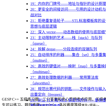
19：内存的门牌号——地址与指针的设计原理
20：更安全的间接访问——引用的设计动机
战对比
21：拒绝重复造轮子——STL标准模板库的设
思想与底层逻辑
22：深入 vector——动态数组的使用与底层细
23：主动限制的艺术——栈（stack）与队列
（queue）
24：拆解 deque——分段连续的双端队列
25：自动排序的利器——集合（set）与多重
（multiset）
26：高效的键值对——映射（map）与多重映
（multimap）
27：高效处理数据的利器——常用算法库
（algorithm）
28：规范比赛代码的钥匙——文件操作与输
出重定向（freopen）
GESP C++ 五级练习题，二分答案和贪心思想考点应用，五级
29：别让 TLE 和 MLE 偷走你的分——复杂
生可以练习。题目难度⭐⭐⭐☆☆，洛谷难度等级
。
普及/提高−
算与数据范围速查