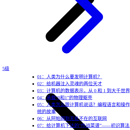
5级
01：人类为什么要发明计算机？
02：给机器注入灵魂的两位天才
03：计算机的数据表示，从 0 和 1 到大千世界
04：承载“0和1”的物理躯壳
05：人类怎么跟计算机说话？编程语言和操
统的故事
06：从阿帕网到无处不在的互联网
07：给计算机下达的“作战菜谱”——初识算法