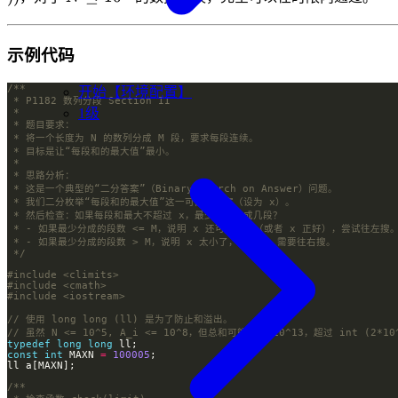
A_i))
\le
10^5
示例代码
开始【环境配置】
1级
 */
#include
<climits>
#include
<cmath>
#include
<iostream>
typedef
long
long
const
int
 MAXN 
=
100005