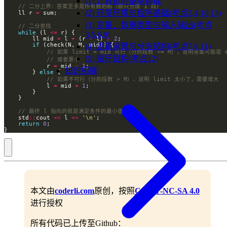
(1) 计算机的基本构成
(2) 开发环境与程序基础(考点2,4,10,13)
    ll r 
=
(3) 变量、数据类型与输入输出(考点
while
 (l 
<=
3,5,6,9)
        ll mid 
=
 l 
+
 (r 
-
 l) 
/
2
if
(4) 逻辑运算与分支结构(考点7,8,11)
(5) 循环结构(考点12)
            r 
=
 mid 
-
1
知识拓展
        } 
else
            l 
=
 mid 
+
1
    std
::
cout 
<<
 l 
<<
'\n'
return
0
}
本文由
coderli.com
原创，按照
CC BY-NC-SA 4.0
进行授权
所有代码已上传至Github：