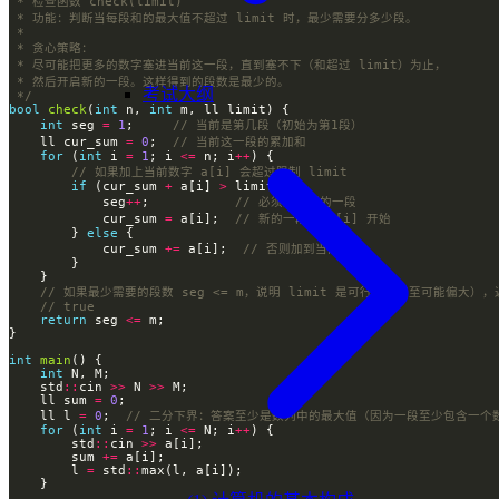
考试大纲
 */
bool
check
(
int
 n, 
int
int
 seg 
=
1
;     
    ll cur_sum 
=
0
;  
for
 (
int
 i 
=
1
; i 
<=
 n; i
++
if
 (cur_sum 
+
 a[i] 
>
            seg
++
;           
            cur_sum 
=
 a[i];  
        } 
else
            cur_sum 
+=
 a[i];  
return
 seg 
<=
int
main
int
    std
::
cin 
>>
 N 
>>
    ll sum 
=
0
    ll l 
=
0
;  
for
 (
int
 i 
=
1
; i 
<=
 N; i
++
        std
::
cin 
>>
        sum 
+=
        l 
=
 std
::