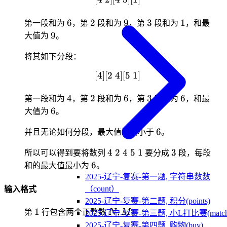
1
6
2
9
3
1
6
2
9
3
1
第一段和为
，第
段和为
，第
段和为
，和最
9
9
大值为
。
将其如下分段：
[
4
]
[
2
4
[4][2\ 4][5\ 1]
]
[
5
1
]
4
2
6
3
6
4
2
6
3
6
第一段和为
，第
段和为
，第
段和为
，和最
6
6
大值为
。
6
6
并且无论如何分段，最大值不会小于
。
4\
3
4
2
4
5
1
3
所以可以得到要将数列
要分成
段，每段
2\
6
6
和的最大值最小为
。
4\
2025-辽宁-复赛-第一题, 字符串数数
5\
（count）
输入格式
1
2025-辽宁-复赛-第二题, 积分(points)
1
N,M
1
,
第
行包含两个正整数
N
M
。
2025-辽宁-复赛-第三题, 小L打比赛(match
2025-辽宁-复赛-第四题, 购物(buy)