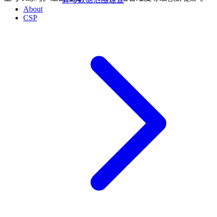
About
CSP