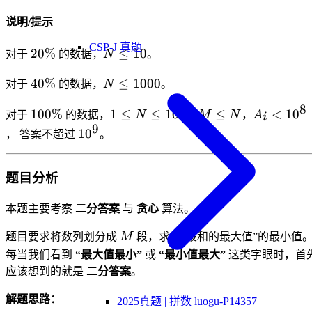
说明/提示
CSP-J 真题
20\%
N\leq
20%
≤
10
对于
的数据，
N
。
10
40\%
N\leq
40%
≤
1000
对于
的数据，
N
。
1000
5
8
100\%
1\leq
M\leq
A_i
100%
1
≤
≤
1
0
≤
<
1
0
对于
的数据，
N
，
M
N
，
A
i
9
N\leq
N
<
10^9
1
0
， 答案不超过
。
10^5
10^8
题目分析
本题主要考察
二分答案
与
贪心
算法。
M
题目要求将数列划分成
M
段，求“每段和的最大值”的最小值
每当我们看到
“最大值最小”
或
“最小值最大”
这类字眼时，首
应该想到的就是
二分答案
。
解题思路：
2025真题 | 拼数 luogu-P14357