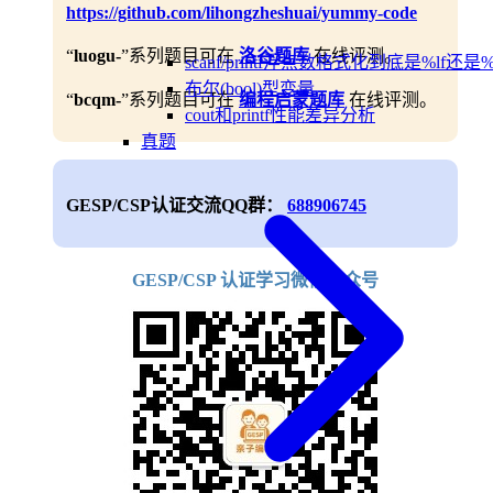
https://github.com/lihongzheshuai/yummy-code
“
luogu-
”系列题目可在
洛谷题库
在线评测。
scanf/printf浮点数格式化到底是%lf还是%
布尔(bool)型变量
“
bcqm-
”系列题目可在
编程启蒙题库
在线评测。
cout和printf性能差异分析
真题
GESP/CSP认证交流QQ群：
688906745
GESP/CSP 认证学习微信公众号