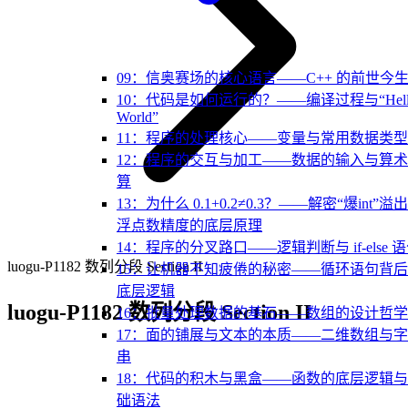
09：信奥赛场的核心语言——C++ 的前世今
10：代码是如何运行的？——编译过程与“Hell
World”
11：程序的处理核心——变量与常用数据类型
12：程序的交互与加工——数据的输入与算
算
13：为什么 0.1+0.2≠0.3？——解密“爆int”溢
浮点数精度的底层原理
14：程序的分叉路口——逻辑判断与 if-else 
luogu-P1182 数列分段 Section II
15：让机器不知疲倦的秘密——循环语句背
底层逻辑
luogu-P1182 数列分段 Section II
16：批量处理数据的基石——数组的设计哲学
17：面的铺展与文本的本质——二维数组与
串
18：代码的积木与黑盒——函数的底层逻辑
础语法