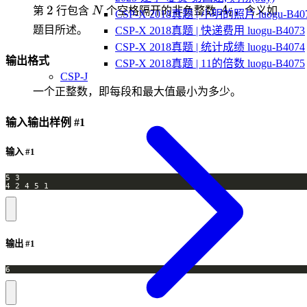
2
N
A_i
2
第
行包含
N
个空格隔开的非负整数
A
，含义如
i
CSP-X 2018真题 | 小明的照片 luogu-B40
题目所述。
CSP-X 2018真题 | 快递费用 luogu-B4073
CSP-X 2018真题 | 统计成绩 luogu-B4074
输出格式
CSP-X 2018真题 | 11的倍数 luogu-B4075
CSP-J
一个正整数，即每段和最大值最小为多少。
输入输出样例 #1
输入 #1
4 2 4 5 1
输出 #1
6