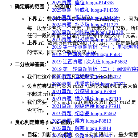
2025真题 | 座位 luogu-P14358
确定解的范围（二分区间）：
2025真题 | 异或和 luogu-P14359
2025真题 | 多边形 luogu-P14360
L
\max(A_i)
max
(
)
下界
L
：数列中最大的元素值（
A
）。因
i
2024真题 | 扑克牌 luogu-P11227
每一段至少包含一个元素，且元素均为正整数，所
2024真题 | 地图探险 luogu-P11228
任何一段的和都不可能小于数列中的最大单个元素
2019真题 | 公交换乘 luogu-P5661
R
\sum
∑
上界
R
：数列所有元素的和（
A
）。这是最极
i
2019 第一轮真题解析（一）：单项选择
A_i
的情况，即把整个数列分成 1 段。
2019 江西真题 | 面积 luogu-P5681
2019 江西真题 | 次大值 luogu-P5682
二分枚举答案：
2019 第一轮真题解析（二）：阅读程序
[L,
[
,
]
2020真题 | 直播获奖 luogu-P7072
我们在这个区间
L
R
内进行二分查找。
R]
2020真题 | 优秀的拆分 luogu-P7071
mid
设当前尝试的答案为
mi
d
（即假设每段和的最大值
2021真题 | 分糖果 luogu-P7909
mid
不超过
mi
d
）。
2021真题 | 插入排序 luogu-P7910
mid
我们需要一个
函数来验证这个
mi
d
是
check(mid)
2021真题 | 网络连接 luogu-P7911
否可行。
2019真题 | 纪念品 luogu-P5662
2022真题 | 乘方 luogu-P8813
贪心判定策略 (
函数)：
check
2022真题 | 解密 luogu-P8814
\le
≤
目标
：判断在“每段和
mi
d
”的限制下，最少需
2023真题 | 公路 luogu-P9749