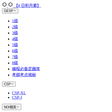
【# 日积月累】
GESP
1级
2级
3级
4级
5级
6级
7级
8级
编程必备武器库
考纲考点揭秘
CSP
CSP-XL
CSP-J
NOI相关