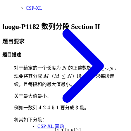
CSP-XL
luogu-P1182 数列分段 Section II
题目要求
题目描述
N
A_{1\sim
1
∼
对于给定的一个长度为
N
的正整数数列
A
，
N
N}
M
M\leq
≤
现要将其分成
M
（
M
N
）段，并要求每段连
N
续，且每段和的最大值最小。
关于最大值最小：
4\
3
4
2
4
5
1
3
例如一数列
要分成
段。
2\
将其如下分段：
4\
CSP-XL 真题
5\
[
4
2
]
[
4
[4\ 2][4\ 5][1]
5
]
[
1
]