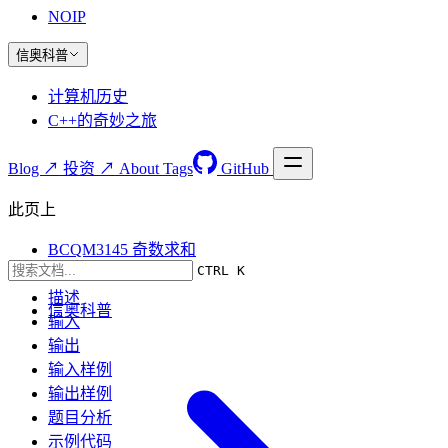
NOIP
信奥科普
计算机历史
C++的奇妙之旅
Blog ↗
投资 ↗
About
Tags
GitHub
此页上
BCQM3145 奇数求和
CTRL K
题目要求
描述
信奥科普
输入
输出
输入样例
输出样例
题目分析
示例代码