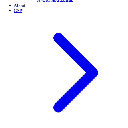
About
CSP