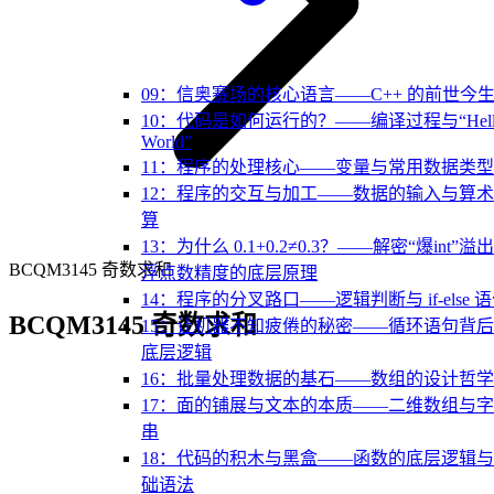
09：信奥赛场的核心语言——C++ 的前世今
10：代码是如何运行的？——编译过程与“Hell
World”
11：程序的处理核心——变量与常用数据类型
12：程序的交互与加工——数据的输入与算
算
13：为什么 0.1+0.2≠0.3？——解密“爆int”溢
BCQM3145 奇数求和
浮点数精度的底层原理
14：程序的分叉路口——逻辑判断与 if-else 
BCQM3145 奇数求和
15：让机器不知疲倦的秘密——循环语句背
底层逻辑
16：批量处理数据的基石——数组的设计哲学
17：面的铺展与文本的本质——二维数组与
串
18：代码的积木与黑盒——函数的底层逻辑
础语法