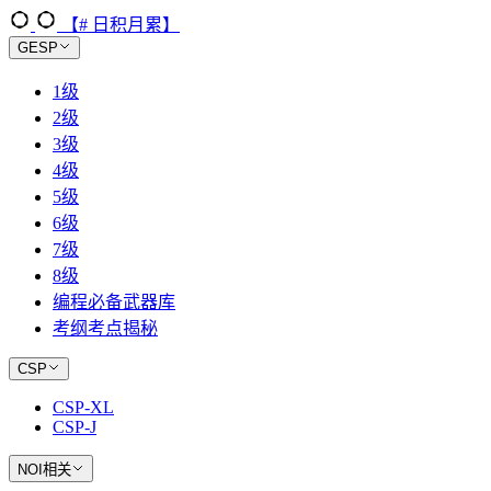
【# 日积月累】
GESP
1级
2级
3级
4级
5级
6级
7级
8级
编程必备武器库
考纲考点揭秘
CSP
CSP-XL
CSP-J
NOI相关