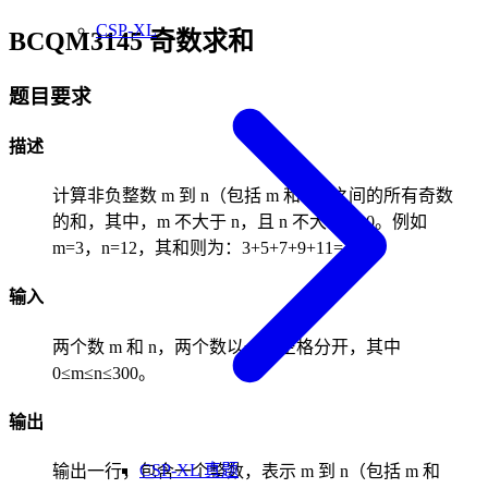
CSP-XL
BCQM3145 奇数求和
题目要求
描述
计算非负整数 m 到 n（包括 m 和 n）之间的所有奇数
的和，其中，m 不大于 n，且 n 不大于 300。例如
m=3，n=12，其和则为：3+5+7+9+11=35。
输入
两个数 m 和 n，两个数以一个空格分开，其中
0≤m≤n≤300。
输出
CSP-XL 真题
输出一行，包含一个整数，表示 m 到 n（包括 m 和