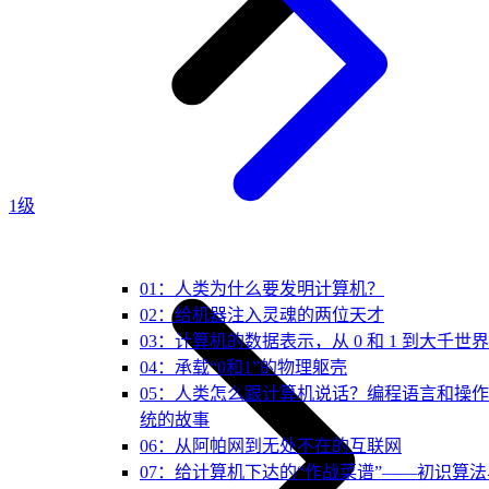
1级
01：人类为什么要发明计算机？
02：给机器注入灵魂的两位天才
03：计算机的数据表示，从 0 和 1 到大千世界
04：承载“0和1”的物理躯壳
05：人类怎么跟计算机说话？编程语言和操
统的故事
06：从阿帕网到无处不在的互联网
07：给计算机下达的“作战菜谱”——初识算法