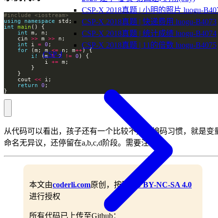
CSP-X 2018真题 | 小明的照片 luogu-B40
#include
<iostream>
CSP-X 2018真题 | 快递费用 luogu-B4073
using
namespace
int
main
CSP-X 2018真题 | 统计成绩 luogu-B4074
int
    cin 
>>
 m 
>>
CSP-X 2018真题 | 11的倍数 luogu-B4075
int
 i 
=
0
for
 (m; m 
<=
 n; m
++
CSP-J
if
 (m 
%
2
!=
0
            i 
+=
    cout 
<<
return
0
}
从代码可以看出，孩子还有一个比较不好的编码习惯，就是变
命名无异议，还停留在a,b,c,d阶段。需要注意。
本文由
coderli.com
原创，按照
CC BY-NC-SA 4.0
进行授权
所有代码已上传至Github：