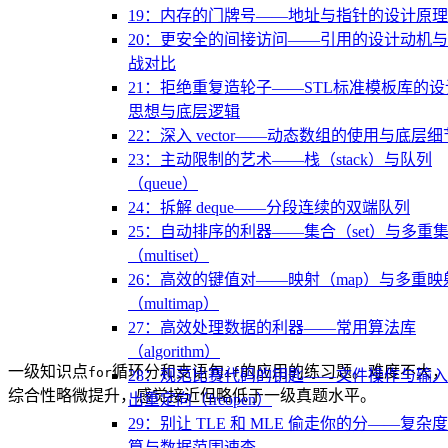
19：内存的门牌号——地址与指针的设计原理
20：更安全的间接访问——引用的设计动机
战对比
21：拒绝重复造轮子——STL标准模板库的设
思想与底层逻辑
22：深入 vector——动态数组的使用与底层细
23：主动限制的艺术——栈（stack）与队列
（queue）
24：拆解 deque——分段连续的双端队列
25：自动排序的利器——集合（set）与多重
（multiset）
26：高效的键值对——映射（map）与多重映
（multimap）
27：高效处理数据的利器——常用算法库
（algorithm）
一级知识点
循环分和支语句
的应用的练习题。难度不大，
for
if
28：规范比赛代码的钥匙——文件操作与输
综合性略微提升，感觉接近但略低于一级真题水平。
出重定向（freopen）
29：别让 TLE 和 MLE 偷走你的分——复杂
算与数据范围速查