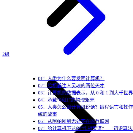
2级
01：人类为什么要发明计算机？
02：给机器注入灵魂的两位天才
03：计算机的数据表示，从 0 和 1 到大千世界
04：承载“0和1”的物理躯壳
05：人类怎么跟计算机说话？编程语言和操
统的故事
06：从阿帕网到无处不在的互联网
07：给计算机下达的“作战菜谱”——初识算法