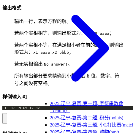
输出格式
输出一行，表示方程的解。
若两个实根相等，则输出形式为：
；
x1=x2=aaaa
若两个实根不等，在满足根小者在前的原则，则输出
形式为：
；
x1=aaaa;x2=bbbb
若无实根输出
。
No answer!
5
5
所有输出部分要求精确到小数点后
位，数字、符
号之间没有空格。
样例输入 #1
2025-辽宁-复赛-第一题, 字符串数数
（count）
2025-辽宁-复赛-第二题, 积分(points)
2025-辽宁-复赛-第三题, 小L打比赛(match
2025-辽宁-复赛-第四题, 购物(buy)