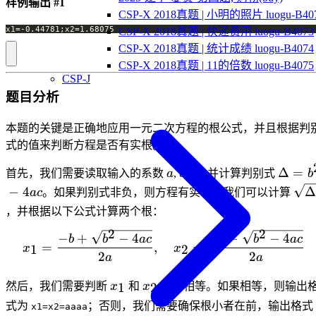
样例输出 #1
CSP-X 2018真题 | 小明的照片 luogu-B40
CSP-X 2018真题 | 快递费用 luogu-B4073
CSP-X 2018真题 | 统计成绩 luogu-B4074
CSP-X 2018真题 | 11的倍数 luogu-B4075
CSP-J
题目分析
本题的关键是正确地应用一元二次方程的根公式，并且根据判
式的值来判断方程是否有实根。
a
b
c
\Delt
Δ
=
首先，我们需要读取输入的系数
a
,
b
,
c
，并计算判别式
b
= b^2
\sq
−
4
Δ
a
c
。如果判别式非负，则方程有实根，我们可以计算
- 4ac
，并根据以下公式计算两个根：
2
2
x_1 = \frac{-b + \sqrt{b
−
+
−
4
−
−
−
4
b
b
a
c
b
b
a
c
=
,
=
1
2
x
x
2
2
a
a
x_1
x_2
1
2
然后，我们需要判断
x
和
x
是否相等。如果相等，则输出
式为
；否则，我们需要确保根小者在前，输出格式
x1=x2=aaaa