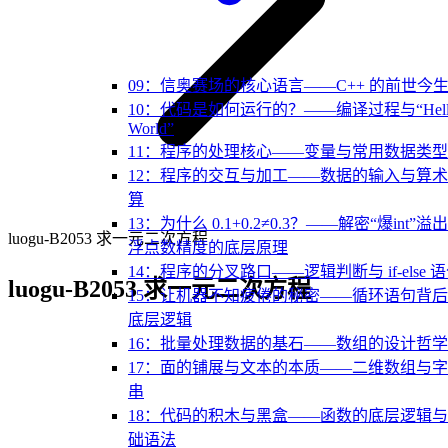
09：信奥赛场的核心语言——C++ 的前世今
10：代码是如何运行的？——编译过程与“Hell
World”
11：程序的处理核心——变量与常用数据类型
12：程序的交互与加工——数据的输入与算
算
13：为什么 0.1+0.2≠0.3？——解密“爆int”溢
luogu-B2053 求一元二次方程
浮点数精度的底层原理
14：程序的分叉路口——逻辑判断与 if-else 
luogu-B2053 求一元二次方程
15：让机器不知疲倦的秘密——循环语句背
底层逻辑
16：批量处理数据的基石——数组的设计哲学
17：面的铺展与文本的本质——二维数组与
串
18：代码的积木与黑盒——函数的底层逻辑
础语法