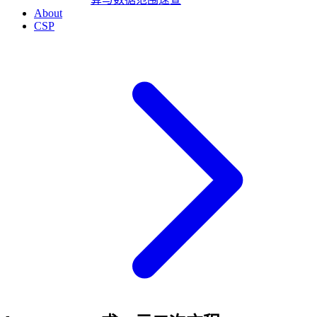
About
CSP