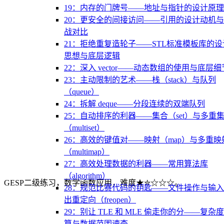
19：内存的门牌号——地址与指针的设计原理
20：更安全的间接访问——引用的设计动机
战对比
21：拒绝重复造轮子——STL标准模板库的设
思想与底层逻辑
22：深入 vector——动态数组的使用与底层细
23：主动限制的艺术——栈（stack）与队列
（queue）
24：拆解 deque——分段连续的双端队列
25：自动排序的利器——集合（set）与多重
（multiset）
26：高效的键值对——映射（map）与多重映
（multimap）
27：高效处理数据的利器——常用算法库
（algorithm）
GESP二级练习，数学函数应用，难度★✮☆☆☆。
28：规范比赛代码的钥匙——文件操作与输
出重定向（freopen）
29：别让 TLE 和 MLE 偷走你的分——复杂
算与数据范围速查