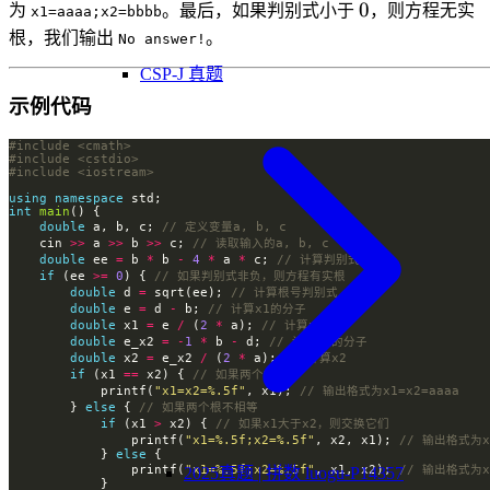
0
0
为
。最后，如果判别式小于
，则方程无实
x1=aaaa;x2=bbbb
根，我们输出
。
No answer!
CSP-J 真题
示例代码
#include
<cmath>
#include
<cstdio>
#include
<iostream>
using
namespace
int
main
double
 a, b, c; 
    cin 
>>
 a 
>>
 b 
>>
 c; 
double
 ee 
=
 b 
*
 b 
-
4
*
 a 
*
 c; 
if
 (ee 
>=
0
) { 
double
 d 
=
 sqrt(ee); 
double
 e 
=
 d 
-
 b; 
double
 x1 
=
 e 
/
 (
2
*
 a); 
double
 e_x2 
=
-
1
*
 b 
-
 d; 
double
 x2 
=
 e_x2 
/
 (
2
*
 a); 
if
 (x1 
==
 x2) { 
            printf(
"x1=x2=%.5f"
, x1); 
        } 
else
 { 
if
 (x1 
>
 x2) { 
                printf(
"x1=%.5f;x2=%.5f"
, x2, x1); 
            } 
else
                printf(
"x1=%.5f;x2=%.5f"
, x1, x2); 
2025真题 | 拼数 luogu-P14357