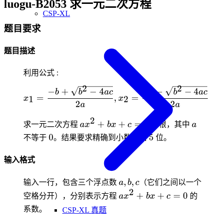
luogu-B2053 求一元二次方程
CSP-XL
题目要求
题目描述
利用公式 :
2
2
x_1=\frac{-b+\sqrt{b^2-
−
+
−
4
−
−
−
4
b
b
a
c
b
b
a
c
=
,
=
1
2
x
x
2
2
a
a
2
ax^2+bx+c=0
a
+
+
=
0
求一元二次方程
a
x
b
x
c
的根，其中
a
0
5
0
5
不等于
。结果要求精确到小数点后
位。
输入格式
a,b,c
,
,
输入一行，包含三个浮点数
a
b
c
（它们之间以一个
2
ax^2+bx+c=0
+
+
=
0
空格分开），分别表示方程
a
x
b
x
c
的
系数。
CSP-XL 真题