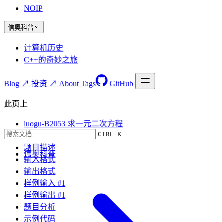
NOIP
信奥科普
计算机历史
C++的奇妙之旅
Blog ↗
投资 ↗
About
Tags
GitHub
此页上
luogu-B2053 求一元二次方程
CTRL K
题目要求
题目描述
信奥科普
输入格式
输出格式
样例输入 #1
样例输出 #1
题目分析
示例代码