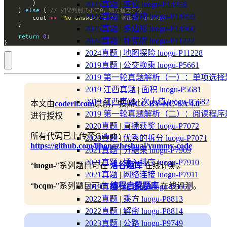
2025真题 | 座位 luogu-P14358
    } 
else
 { 
2025真题 | 异或和 luogu-P14359
        cout 
<<
"No answer!"
; 
2025真题 | 多边形 luogu-P14360
return
0
2024真题 | 扑克牌 luogu-P11227
}
2024真题 | 地图探险 luogu-P11228
2019真题 | 公交换乘 luogu-P5661
2019 第一轮真题解析（一）：单项选择
2019 江西真题 | 面积 luogu-P5681
2019 江西真题 | 次大值 luogu-P5682
本文由
coderli.com
原创，按照
CC BY-NC-SA 4.0
2019 第一轮真题解析（二）：阅读程序
进行授权
2020真题 | 直播获奖 luogu-P7072
所有代码已上传至Github：
2020真题 | 优秀的拆分 luogu-P7071
https://github.com/lihongzheshuai/yummy-code
2021真题 | 分糖果 luogu-P7909
2021真题 | 插入排序 luogu-P7910
“
luogu-
”系列题目可在
洛谷题库
在线评测。
2021真题 | 网络连接 luogu-P7911
“
bcqm-
”系列题目可在
编程启蒙题库
在线评测。
2019真题 | 纪念品 luogu-P5662
2022真题 | 乘方 luogu-P8813
2022真题 | 解密 luogu-P8814
2023真题 | 公路 luogu-P9749