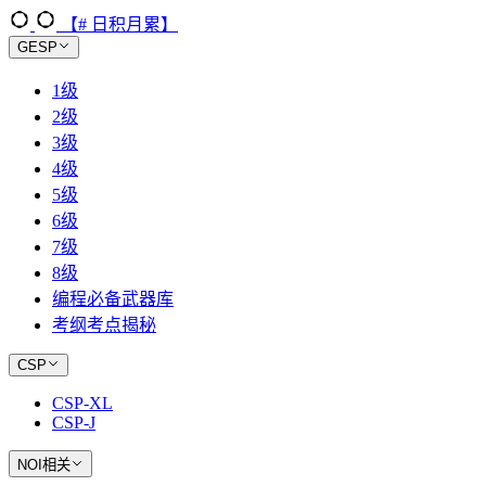
【# 日积月累】
GESP
1级
2级
3级
4级
5级
6级
7级
8级
编程必备武器库
考纲考点揭秘
CSP
CSP-XL
CSP-J
NOI相关