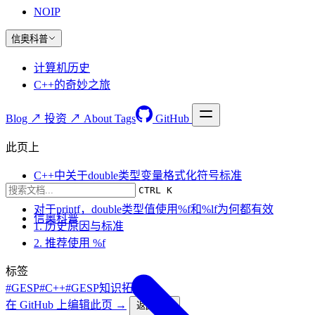
NOIP
信奥科普
计算机历史
C++的奇妙之旅
Blog ↗
投资 ↗
About
Tags
GitHub
此页上
C++中关于double类型变量格式化符号标准
CTRL K
总结
对于printf，double类型值使用%f和%lf为何都有效
信奥科普
1. 历史原因与标准
2. 推荐使用 %f
标签
#GESP
#C++
#GESP知识拓展
在 GitHub 上编辑此页 →
返回顶部