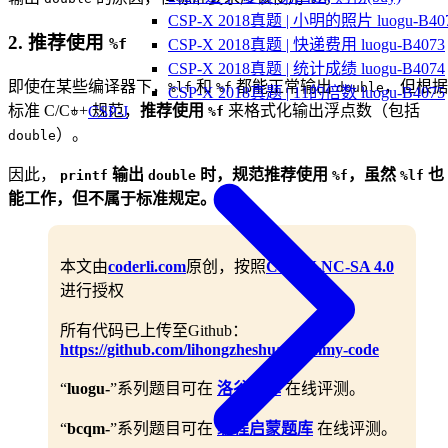
CSP-X 2018真题 | 小明的照片 luogu-B40
2.
推荐使用
%f
CSP-X 2018真题 | 快递费用 luogu-B4073
CSP-X 2018真题 | 统计成绩 luogu-B4074
即使在某些编译器下，
和
都能正常输出
，但根据
%lf
%f
double
CSP-X 2018真题 | 11的倍数 luogu-B4075
标准 C/C++ 规范，
推荐使用
来格式化输出浮点数（包括
CSP-J
%f
）。
double
因此，
输出
时，规范推荐使用
，虽然
也
printf
double
%f
%lf
能工作，但不属于标准规定。
本文由
coderli.com
原创，按照
CC BY-NC-SA 4.0
进行授权
所有代码已上传至Github：
https://github.com/lihongzheshuai/yummy-code
“
luogu-
”系列题目可在
洛谷题库
在线评测。
“
bcqm-
”系列题目可在
编程启蒙题库
在线评测。