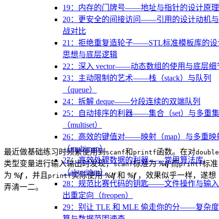
19：内存的门牌号——地址与指针的设计原理
20：更安全的间接访问——引用的设计动机
战对比
21：拒绝重复造轮子——STL标准模板库的设
思想与底层逻辑
22：深入 vector——动态数组的使用与底层细
23：主动限制的艺术——栈（stack）与队列
（queue）
24：拆解 deque——分段连续的双端队列
25：自动排序的利器——集合（set）与多重
（multiset）
26：高效的键值对——映射（map）与多重映
（multimap）
最近做基础练习时频繁使用到
和
函数。在对
scanf
printf
double
27：高效处理数据的利器——常用算法库
类型变量进行输入输出时发现，
标准为
%lf
而
标准
scanf
printf
（algorithm）
为
%f
，并且
实际使用
%lf
和
%f
，效果似乎一样，遂想
printf
28：规范比赛代码的钥匙——文件操作与输
弄清一二。
出重定向（freopen）
29：别让 TLE 和 MLE 偷走你的分——复杂
算与数据范围速查