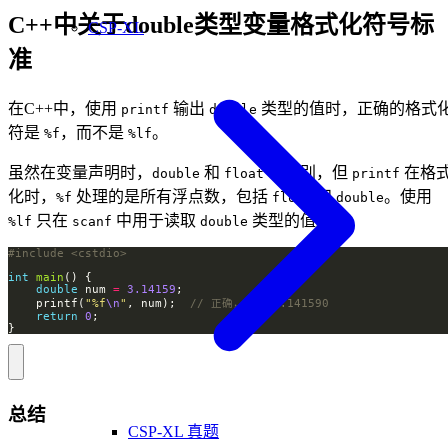
C++中关于double类型变量格式化符号标
CSP-XL
准
在C++中，使用
输出
类型的值时，正确的格式
printf
double
符是
，而不是
。
%f
%lf
虽然在变量声明时，
和
有区别，但
在格
double
float
printf
化时，
处理的是所有浮点数，包括
和
。使用
%f
float
double
只在
中用于读取
类型的值。
%lf
scanf
double
#include
<cstdio>
int
main
double
 num 
=
3.14159
    printf(
"%f
\n
"
, num);  
return
0
}
总结
CSP-XL 真题