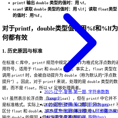
输出
类型的值时：用
。
printf
double
%f
读取
类型的值时：用
；读取
类型
scanf
double
%lf
float
的值时：用%f
。
对于printf，double类型值使用%f和%lf为
何都有效
1.
历史原因与标准
在标准 C 库中，
规范中规定了
作为格式化浮点数的
printf
%f
用符号，适用于
和
类型。事实上，
类型在
float
double
float
调用
时，会被自动提升为
（称为默认的“浮点数
printf
double
提升”）。因此，对于
来说，处理的是
类型的数
printf
double
据，而不是
，所以
足够处理两者。
float
%f
2025-辽宁-复赛-第一题, 字符串数数
（count）
虽然表示长浮点数（
），但在
中它并不
%lf
long float
printf
2025-辽宁-复赛-第二题, 积分(points)
是标准格式。实际上
的使用行为与
相同，因为
%lf
%f
printf
2025-辽宁-复赛-第三题, 小L打比赛(match
区分
和
。这也是为什么你看到使用
也能正常
float
double
%lf
2025-辽宁-复赛-第四题, 购物(buy)
输出
的原因，但标准要求应该使用
。
double
%f