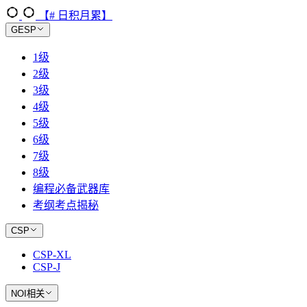
【# 日积月累】
GESP
1级
2级
3级
4级
5级
6级
7级
8级
编程必备武器库
考纲考点揭秘
CSP
CSP-XL
CSP-J
NOI相关