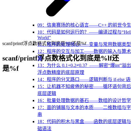
09：信奥赛场的核心语言——C++ 的前世今
10：代码是如何运行的？——编译过程与“Hell
World”
scanf/printf浮点数格式化到底是%lf还是%f
11：程序的处理核心——变量与常用数据类型
12：程序的交互与加工——数据的输入与算
scanf/printf浮点数格式化到底是%lf还
算
13：为什么 0.1+0.2≠0.3？——解密“爆int”溢
是%f
浮点数精度的底层原理
14：程序的分叉路口——逻辑判断与 if-else 
15：让机器不知疲倦的秘密——循环语句背
底层逻辑
16：批量处理数据的基石——数组的设计哲学
17：面的铺展与文本的本质——二维数组与
串
18：代码的积木与黑盒——函数的底层逻辑
础语法