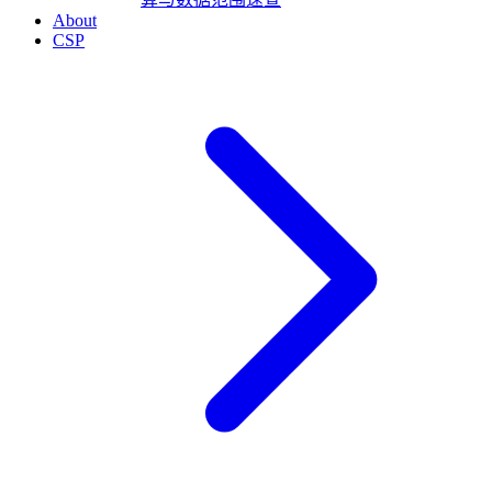
About
CSP