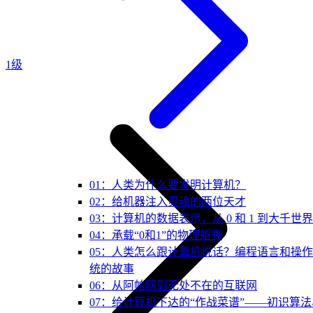
1级
01：人类为什么要发明计算机？
02：给机器注入灵魂的两位天才
03：计算机的数据表示，从 0 和 1 到大千世界
04：承载“0和1”的物理躯壳
05：人类怎么跟计算机说话？编程语言和操
统的故事
06：从阿帕网到无处不在的互联网
07：给计算机下达的“作战菜谱”——初识算法