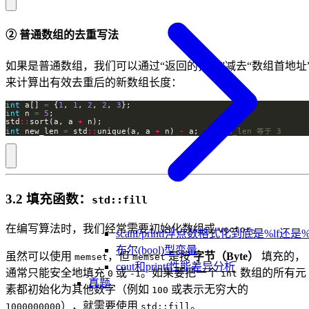
② 普通数组的去重写法
如果是普通数组，我们可以通过“返回的指针”减去“数组首地址
来计算出有效去重后的新数组长度：
int
 a[] 
=
 {
1
, 
1
, 
2
, 
2
, 
3
int
 n 
=
5
std
::
sort(a, a 
+
int
 new_len 
=
 std
::
unique(a, a 
+
 n) 
-
 a; 
3.2 填充函数：
std::fill
在编写算法时，我们经常需要初始化数组或
。
vector
scanf/printf浮点数格式化到底是%lf还是%
布尔(bool)型变量
虽然可以使用
，但
是按
字节（Byte）
填充的，
memset
memset
cout和printf性能差异分析
通常只能安全地填充
或
。如果要把一个
数组的所有元
0
-1
int
真题
素都初始化为其他数字（例如
或表示无穷大的
100
），就需要使用
。
1000000000
std::fill