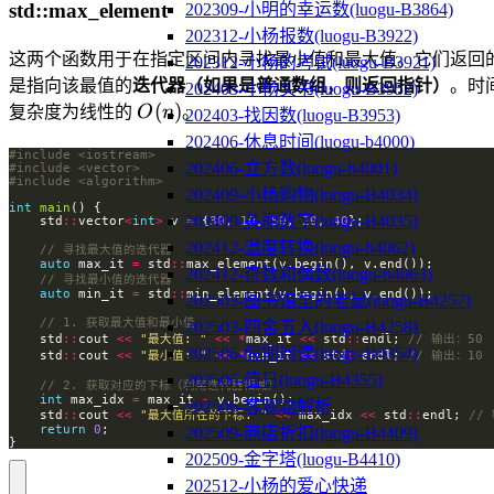
std::max_element
202309-小明的幸运数(luogu-B3864)
202312-小杨报数(luogu-B3922)
这两个函数用于在指定区间内寻找最小值和最大值。它们返回
202312-小杨的考试(luogu-B3921)
是指向该最值的
迭代器（如果是普通数组，则返回指针）
。时
202403-小杨买书(luogu-B3952)
O(n)
(
)
复杂度为线性的
O
n
。
202403-找因数(luogu-B3953)
202406-休息时间(luogu-b4000)
#include
<iostream>
202406-立方数(luogu-b4001)
#include
<vector>
#include
<algorithm>
202409-小杨购物(luogu-B4034)
int
main
202409-美丽数字(luogu-B4035)
    std
::
vector
<
int
>
 v 
=
 {
30
, 
10
, 
50
, 
20
, 
40
202412-温度转换(luogu-b4062)
auto
 max_it 
=
 std
::
202412-奇数和偶数(luogu-b4063)
auto
 min_it 
=
 std
::
202503-图书馆里的老鼠(luogu-B4257)
202503-四舍五入(luogu-B4258)
    std
::
cout 
<<
"最大值: "
<<
*
max_it 
<<
 std
::
endl; 
202506-假期阅读(luogu-B4354)
    std
::
cout 
<<
"最小值: "
<<
*
min_it 
<<
 std
::
endl; 
202506-值日(luogu-B4355)
int
 max_idx 
=
 max_it 
-
202506-客观题解析
    std
::
cout 
<<
"最大值所在的下标: "
<<
 max_idx 
<<
 std
::
endl; 
return
0
202509-商店折扣(luogu-B4409)
}
202509-金字塔(luogu-B4410)
202512-小杨的爱心快递