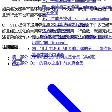
三、 去重与填充：unique 与 fill
四、 最值与二分查找：min/max_element
如果每次都手写循环和排序代码，不仅编写麻烦、容易出错，
二分查找
且运行效率也可能不够高。
五、 生成全排列：std::next_permutation
六、 常用算法函数汇总表
C++ STL 提供了通用算法库
，它包含了许多已经
<algorithm>
结语与下期预告
好且经过优化的常用算法。我们只需调用一行函数，就能完成
28：规范比赛代码的钥匙——文件操作与输
述复杂的操作。本文将详细讲解这些常用算法的使用方法。
出重定向（freopen）
往期回顾：
29：别让 TLE 和 MLE 偷走你的分——复杂
算与数据范围速查
第一部分【计算机历史】系列文章合集（共8篇）
About
第二部分【C++的奇妙之旅】前26篇合集
CSP