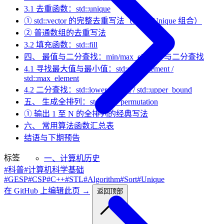
3.1 去重函数：std::unique
① std::vector 的完整去重写法（Erase-Unique 组合）
② 普通数组的去重写法
3.2 填充函数：std::fill
四、 最值与二分查找：min/max_element 与二分查找
4.1 寻找最大值与最小值：std::min_element /
std::max_element
4.2 二分查找：std::lower_bound / std::upper_bound
五、 生成全排列：std::next_permutation
① 输出 1 至 N 的全排列的经典写法
六、 常用算法函数汇总表
结语与下期预告
标签
一、计算机历史
#科普
#计算机科学基础
#GESP
#CSP
#C++
#STL
#Algorithm
#Sort
#Unique
在 GitHub 上编辑此页 →
返回顶部