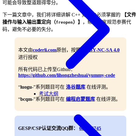
可能会导致整道题得零分。
下一篇文章中，我们将详细讲解 C++ 竞赛中必须掌握的
【文
操作与输入输出重定向（
）】
，帮助大家规范参赛代
freopen
码，避免不必要的失分。
本文由
coderli.com
原创，按照
CC BY-NC-SA 4.0
进行授权
所有代码已上传至Github：
https://github.com/lihongzheshuai/yummy-code
“
luogu-
”系列题目可在
洛谷题库
在线评测。
考试大纲
“
bcqm-
”系列题目可在
编程启蒙题库
在线评测。
GESP/CSP认证交流QQ群：
688906745