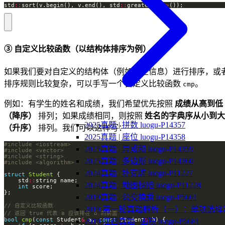
std
::
sort(v.begin(), v.end(), std
::
greater
<
int
>
());
③ 自定义比较函数（以结构体排序为例）
如果我们要对自定义的结构体（例如学生信息）进行排序，或
排序规则比较复杂，可以手写一个自定义比较函数
。
cmp
例如：有学生的姓名和成绩，我们希望优先按照
成绩从高到低
（降序）
排列；如果成绩相同，则按照
姓名的字典序从小到大
2025真题 | 拼数 luogu-P14357
（升序）
排列。我们可以这样写：
2025真题 | 座位 luogu-P14358
#include
<iostream>
2025真题 | 异或和 luogu-P14359
#include
<vector>
#include
<string>
2025真题 | 多边形 luogu-P14360
#include
<algorithm>
2024真题 | 扑克牌 luogu-P11227
struct
Student
    std
::
2024真题 | 地图探险 luogu-P11228
int
2019真题 | 公交换乘 luogu-P5661
2019 第一轮真题解析（一）：单项选择
bool
cmp
(
const
 Student
&
 a, 
const
 Student
&
2019 江西真题 | 面积 luogu-P5681