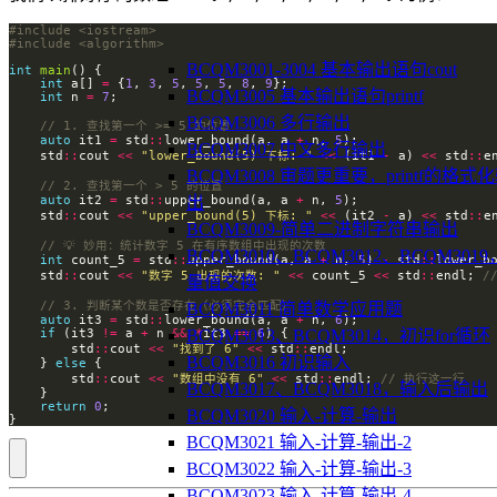
#include
<iostream>
#include
<algorithm>
BCQM3001-3004 基本输出语句cout
int
main
int
 a[] 
=
 {
1
, 
3
, 
5
, 
5
, 
5
, 
8
, 
9
BCQM3005 基本输出语句printf
int
 n 
=
7
BCQM3006 多行输出
auto
 it1 
=
 std
::
lower_bound(a, a 
+
 n, 
5
BCQM3007 中文多行输出
    std
::
cout 
<<
"lower_bound(5) 下标: "
<<
 (it1 
-
 a) 
<<
 std
::
e
BCQM3008 审题更重要，printf的格式
出
auto
 it2 
=
 std
::
upper_bound(a, a 
+
 n, 
5
    std
::
cout 
<<
"upper_bound(5) 下标: "
<<
 (it2 
-
 a) 
<<
 std
::
e
BCQM3009-简单二进制字符串输出
BCQM3010、BCQM3012、BCQM301
int
 count_5 
=
 std
::
upper_bound(a, a 
+
 n, 
5
) 
-
 std
::
lower_b
    std
::
cout 
<<
"数字 5 出现的次数: "
<<
 count_5 
<<
 std
::
endl; 
量值交换
BCQM3011 简单数学应用题
auto
 it3 
=
 std
::
lower_bound(a, a 
+
 n, 
6
BCQM3013、BCQM3014，初识for循环
if
 (it3 
!=
 a 
+
 n 
&&
*
it3 
==
6
        std
::
cout 
<<
"找到了 6"
<<
 std
::
BCQM3016 初识输入
    } 
else
        std
::
cout 
<<
"数组中没有 6"
<<
 std
::
endl; 
BCQM3017、BCQM3018，输入后输出
return
0
BCQM3020 输入-计算-输出
}
BCQM3021 输入-计算-输出-2
BCQM3022 输入-计算-输出-3
BCQM3023 输入-计算-输出-4