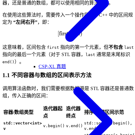
器，还是普通的数组，都可以使用相同的算法函数。
在使用这些算法时，需要传入一个操作区间。C++ 中的区间规
定为
“左闭右开”
，即：
[
first
,
[\text{first}, \text{last})
last
)
这意味着，区间包含
指向的第一个元素，但
不包含
first
last
指向的最后一个元素（对于 STL 容器，
通常是末尾标识
last
）。
end()
CSP-XL 真题
1.1 不同容器与数组的区间表示方法
调用算法函数时，我们需要根据数据源是 STL 容器还是普通数
组，传入正确的区间：
迭代器起
迭代器
容器/数组类型
排序/处理区间示范
点
终点
std::vector<int>
std::sort(v.begin(),
v.begin()
v.end()
v
v.end());