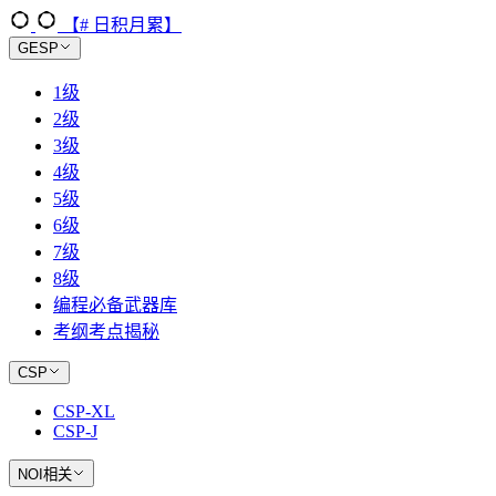
【# 日积月累】
GESP
1级
2级
3级
4级
5级
6级
7级
8级
编程必备武器库
考纲考点揭秘
CSP
CSP-XL
CSP-J
NOI相关