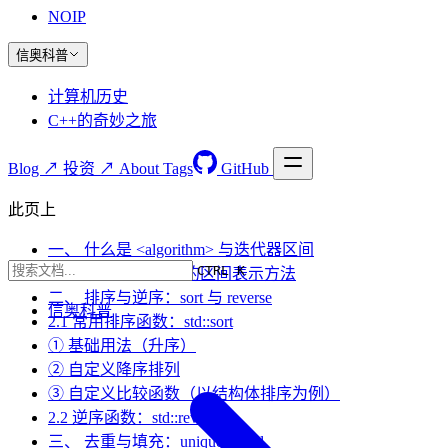
NOIP
信奥科普
计算机历史
C++的奇妙之旅
Blog ↗
投资 ↗
About
Tags
GitHub
此页上
一、 什么是 <algorithm> 与迭代器区间
CTRL K
1.1 不同容器与数组的区间表示方法
二、 排序与逆序：sort 与 reverse
信奥科普
2.1 常用排序函数：std::sort
① 基础用法（升序）
② 自定义降序排列
③ 自定义比较函数（以结构体排序为例）
2.2 逆序函数：std::reverse
三、 去重与填充：unique 与 fill