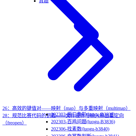
真题
26：高效的键值对——映射（map）与多重映射（multimap）
202303-画三角形(luogu-B3837)
28：规范比赛代码的钥匙——文件操作与输入输出重定向
202303-百鸡问题(luogu-B3836)
（freopen）
202306-找素数(luogu-b3840)