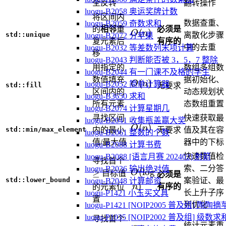
全反转
翻转操作
luogu-B2058 奥运奖牌计数
将区间内
数据查重、
luogu-B2059 奇数求和
的
相邻
重
必须是
O(n)
(
)
O
n
std::unique
离散化步骤
luogu-B2072 分苹果
复元素后
有序的
中的去重
luogu-B2032 等差数列末项计算
移
luogu-B2043 判断能否被 3，5，7 整除
用指定的
数组多组数
luogu-B2044 有一门课不及格的学生
数值填充
据初始化、
O(n)
(
)
O
n
luogu-B2052 简单计算器
std::fill
无要求
区间内的
动态规划状
luogu-B3650 求和
所有元素
态数组重置
luogu-B2074 计算星期几
寻找区间
快速获取最
luogu-B2041 收集瓶盖赢大奖
O(n)
(
)
O
n
std::min/max_element
内的最小
无要求
值及其在容
luogu-B2061 整数的个数
值/最大值
器中的下标
luogu-B2088 计算书费
快速数值检
luogu-B2088 [语言月赛 202402] 射箭
\ge
寻找首个
索、二分答
luogu-B2036 输出绝对值
O(\log
(
lo
g
≥
O
目标值
必须是
std::lower_bound
案验证、最
luogu-B2048 计算邮资
n)
)
n
有序的
的元素位
长上升子序
luogu-P1421 小玉买文具
置
列优化
luogu-P1421 [NOIP2005 普及组] 陶陶
>
luogu-P1035 [NOIP2002 普及组] 级数求
寻找首个
统计元素重