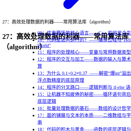
27：高效处理数据的利器——常用算法库（algorithm）
09：信奥赛场的核心语言——C++ 的前世今
27：高效处理数据的利器——常用算法库
10：代码是如何运行的？——编译过程与“Hell
（algorithm）
World”
11：程序的处理核心——变量与常用数据类型
12：程序的交互与加工——数据的输入与算
算
13：为什么 0.1+0.2≠0.3？——解密“爆int”溢
浮点数精度的底层原理
14：程序的分叉路口——逻辑判断与 if-else 
15：让机器不知疲倦的秘密——循环语句背
底层逻辑
16：批量处理数据的基石——数组的设计哲学
17：面的铺展与文本的本质——二维数组与
串
18：代码的积木与黑盒——函数的底层逻辑