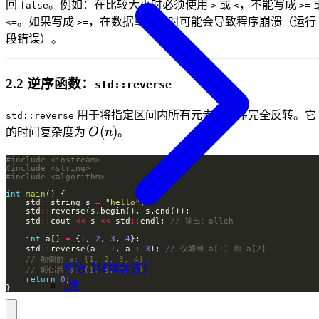
回
。例如：在比较大小时必须使用
或
，不能写成
false
>
<
>=
。如果写成
，在数据量较大时可能会导致程序崩溃（运行
<=
>=
段错误）。
2.2 逆序函数：
std::reverse
用于将指定区间内所有元素的顺序完全反转。它
std::reverse
O(n)
(
)
的时间复杂度为
O
n
。
#include
<iostream>
#include
<string>
#include
<algorithm>
int
main
    std
::
string s 
=
"hello"
    std
::
    std
::
cout 
<<
 s 
<<
 std
::
endl; 
int
 a[] 
=
 {
1
, 
2
, 
3
, 
4
    std
::
reverse(a 
+
1
, a 
+
3
); 
开始【环境配置】
return
0
1级
}