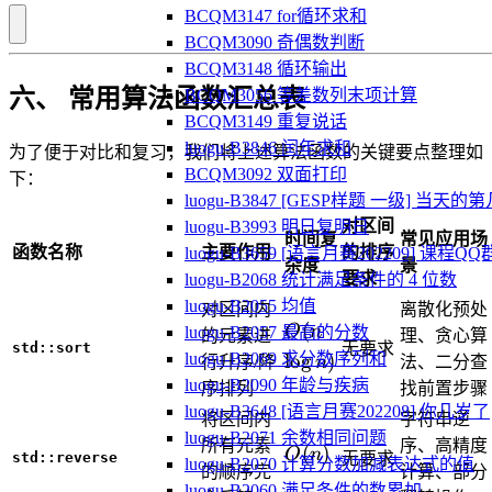
BCQM3147 for循环求和
BCQM3090 奇偶数判断
BCQM3148 循环输出
六、 常用算法函数汇总表
BCQM3056 等差数列末项计算
BCQM3149 重复说话
luogu-B3846 闰年求和
为了便于对比和复习，我们将上述算法函数的关键要点整理如
BCQM3092 双面打印
下：
luogu-B3847 [GESP样题 一级] 当天的
对区间
luogu-B3993 明日复明日
时间复
常见应用场
函数名称
主要作用
的排序
luogu-B3659 [语言月赛202209] 课程QQ
杂度
景
要求
luogu-B2068 统计满足条件的 4 位数
luogu-B2055 均值
对区间内
离散化预处
O(n
(
O
n
luogu-B2057 最高的分数
的元素进
理、贪心算
std::sort
无要求
\log
lo
g
)
luogu-B2069 求分数序列和
n
行升序/降
法、二分查
n)
luogu-B2090 年龄与疾病
序排列
找前置步骤
luogu-B3648 [语言月赛202208] 你几岁了
将区间内
字符串逆
luogu-B2071 余数相同问题
所有元素
序、高精度
O(n)
(
)
O
n
std::reverse
无要求
luogu-B2070 计算分数加减表达式的值
的顺序完
计算、部分
luogu-B2060 满足条件的数累加