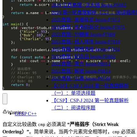
if
 (a.score 
!=
2019 江西真题 | 次大值 luogu-P5682
return
 a.score 
>
 b.score; 
2019 第一轮真题解析（二）：阅读程序
return
 a.name 
<
 b.name;       
2020真题 | 直播获奖 luogu-P7072
int
main
2020真题 | 优秀的拆分 luogu-P7071
    std
::
vector
<
Student
>
 students 
=
        {
"Alice"
, 
95
2021真题 | 分糖果 luogu-P7909
        {
"Bob"
, 
88
        {
"Charlie"
, 
95
2021真题 | 插入排序 luogu-P7910
2021真题 | 网络连接 luogu-P7911
    std
::
2019真题 | 纪念品 luogu-P5662
for
 (
const
auto
&
        std
::
cout 
<<
 s.name 
<<
": "
<<
 s.score 
<<
 std
::
2022真题 | 乘方 luogu-P8813
2022真题 | 解密 luogu-P8814
2023真题 | 公路 luogu-P9749
return
0
【CSP】CSP-J 2024 第一轮真题解析
}
（一）：单项选择题
【CSP】CSP-J 2024 第一轮真题解析
（二）：阅读程序题
Warning
GESP C++
自定义比较函数
必须满足
“严格弱序（Strict Weak
cmp
Ordering）”
。简单来说，当两个元素完全相等时，
必须返
cmp