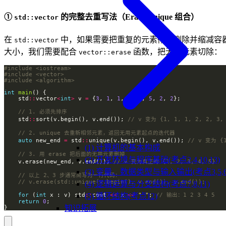
①
的完整去重写法（Erase-Unique 组合）
std::vector
在
中，如果需要把重复的元素彻底删除并缩减容
std::vector
大小，我们需要配合
函数，把无用元素切除：
vector::erase
#include
<iostream>
#include
<vector>
#include
<algorithm>
int
main
    std
::
vector
<
int
>
 v 
=
 {
3
, 
1
, 
1
, 
4
, 
1
, 
5
, 
2
, 
2
    std
::
sort(v.begin(), v.end()); 
auto
 new_end 
=
 std
::
unique(v.begin(), v.end()); 
(1) 计算机的基本构成
(2) 开发环境与程序基础(考点2,4,10,13)
    v.erase(new_end, v.end()); 
(3) 变量、数据类型与输入输出(考点3,5,6,
(4) 逻辑运算与分支结构(考点7,8,11)
(5) 循环结构(考点12)
for
 (
int
 x : v) std
::
cout 
<<
 x 
<<
" "
; 
return
0
知识拓展
}