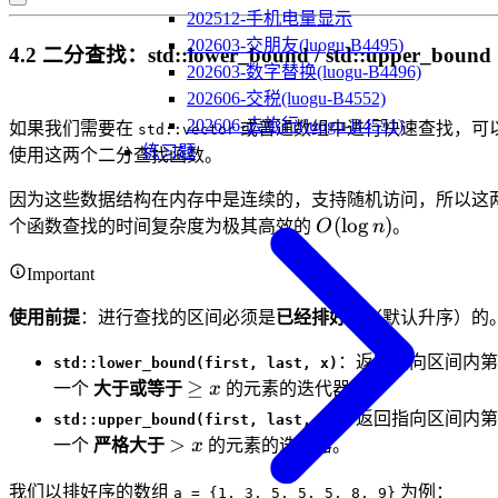
202512-手机电量显示
202603-交朋友(luogu-B4495)
4.2 二分查找：std::lower_bound / std::upper_bound
202603-数字替换(luogu-B4496)
202606-交税(luogu-B4552)
202606-去旅行(luogu-B4551)
如果我们需要在
或普通数组中进行快速查找，可
std::vector
练习题
使用这两个二分查找函数。
因为这些数据结构在内存中是连续的，支持随机访问，所以这
O(\log
(
lo
g
)
个函数查找的时间复杂度为极其高效的
O
n
。
n)
Important
使用前提
：进行查找的区间必须是
已经排好序
（默认升序）的
：返回指向区间内第
std::lower_bound(first, last, x)
\ge
≥
一个
大于或等于
x
的元素的迭代器。
x
：返回指向区间内第
std::upper_bound(first, last, x)
>
>
一个
严格大于
x
的元素的迭代器。
x
我们以排好序的数组
为例：
a = {1, 3, 5, 5, 5, 8, 9}