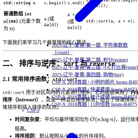
std::reverse(s.begin(
std::string s
s.begin()
s.end()
s.end());
普通数组
int
a + n
(或
a
(元素个数
(或
std::sort(a, a + n);
a[100]
)
&a[0]
n
)
&a[n]
为
n
)
下面我们来学习几个最常用的核心算法。
2025-辽宁-复赛-第一题, 字符串数数
（count）
2025-辽宁-复赛-第二题, 积分(points)
二、 排序与逆序：
与
sort
reverse
2025-辽宁-复赛-第三题, 小L打比赛(match
2025-辽宁-复赛-第四题, 购物(buy)
2.1 常用排序函数：
std::sort
CSP-X 2018真题 | 小明的照片 luogu-B40
CSP-X 2018真题 | 快递费用 luogu-B4073
用于对区间内的元素进行排序。它的底层采用了
内
std::sort
CSP-X 2018真题 | 统计成绩 luogu-B4074
排序（Introsort）
，这是一种混合排序算法，结合了快速排序
CSP-X 2018真题 | 11的倍数 luogu-B4075
堆排序和插入排序的优点。
CSP-J
O(n
(
lo
g
)
时间复杂度
：平均与最坏情况均为
O
n
n
，运行效
\log
极高。
n)
排序规则
：默认按照从小到大的升序排列。