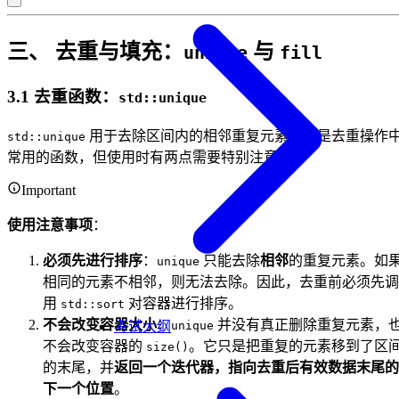
三、 去重与填充：
与
unique
fill
3.1 去重函数：
std::unique
用于去除区间内的相邻重复元素。它是去重操作
std::unique
常用的函数，但使用时有两点需要特别注意：
Important
使用注意事项
：
必须先进行排序
：
只能去除
相邻
的重复元素。如
unique
相同的元素不相邻，则无法去除。因此，去重前必须先调
用
对容器进行排序。
std::sort
不会改变容器大小
：
并没有真正删除重复元素，
unique
考试大纲
不会改变容器的
。它只是把重复的元素移到了区
size()
的末尾，并
返回一个迭代器，指向去重后有效数据末尾的
下一个位置
。