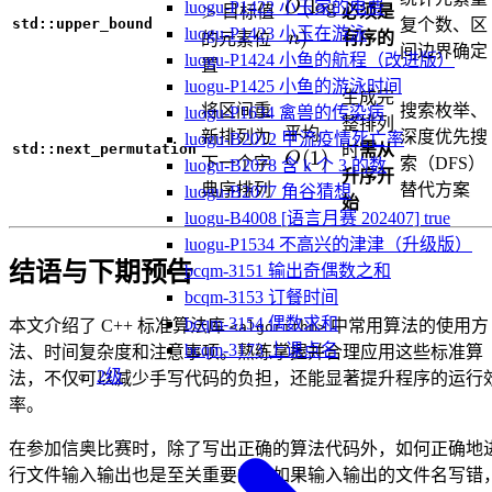
O(\log
(
lo
g
O
luogu-P1422 小玉家的电费
>
目标值
必须是
std::upper_bound
复个数、区
n)
luogu-P1423 小玉在游泳
)
n
有序的
的元素位
间边界确定
luogu-P1424 小鱼的航程（改进版）
置
luogu-P1425 小鱼的游泳时间
生成完
将区间重
搜索枚举、
luogu-P1634 禽兽的传染病
整排列
O(1)
平均
新排列为
深度优先搜
luogu-B2012 甲流疫情死亡率
std::next_permutation
时
需从
(
1
)
O
下一个字
索（DFS）
luogu-B2078 含 k 个 3 的数
升序开
典序排列
替代方案
luogu-B2077 角谷猜想
始
luogu-B4008 [语言月赛 202407] true
luogu-P1534 不高兴的津津（升级版）
结语与下期预告
bcqm-3151 输出奇偶数之和
bcqm-3153 订餐时间
bcqm-3154 偶数求和
本文介绍了 C++ 标准算法库
中常用算法的使用方
<algorithm>
bcqm-3173 上课点名
法、时间复杂度和注意事项。熟练掌握并合理应用这些标准算
2级
法，不仅可以减少手写代码的负担，还能显著提升程序的运行
率。
在参加信奥比赛时，除了写出正确的算法代码外，如何正确地
行文件输入输出也是至关重要的。如果输入输出的文件名写错