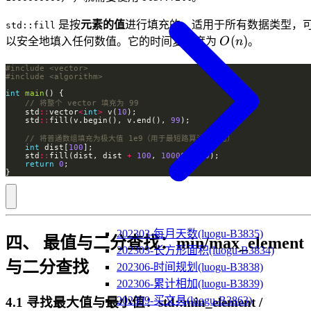
是按
元素的值
进行填充的，适用于所有数据类型，
std::fill
O(n)
(
)
以安全地填入任何数值。它的时间复杂度为
O
n
。
#include
<vector>
#include
<algorithm>
int
main
    std
::
vector
<
int
>
 v(
10
    std
::
fill(v.begin(), v.end(), 
99
int
 dist[
100
    std
::
fill(dist, dist 
+
100
, 
1000000000
return
0
}
202303-每月天数(luogu-B3835)
四、 最值与二分查找：min/max_element
202303-长方形面积(luogu-B3834)
与二分查找
202306-时间规划(luogu-B3838)
202306-累计相加(luogu-B3839)
202309-买文具(luogu-B3863)
4.1 寻找最大值与最小值：std::min_element /