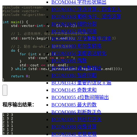
BCQM3044 字符形状输出
#include
<iostream>
BCQM3047 浮点计算，四舍五入
#include
<vector>
#include
<algorithm>
BCQM3048 顺序执行、逆推运算
int
main
BCQM3049 细胞分裂
    std
::
vector
<
int
>
 v 
=
 {
3
, 
1
, 
2
BCQM3052 鸡兔同笼
BCQM3053 三位数数字交换
    std
::
sort(v.begin(), v.end()); 
BCQM3080 布尔型转换
do
BCQM3054 温度表达转化
for
 (
int
            std
::
cout 
<<
 x 
<<
" "
BCQM3081 偶数
        std
::
cout 
<<
 std
::
BCQM3082 最大数输出
    } 
while
 (std
::
BCQM3084 智商问题
return
0
}
BCQM3143 重要的话说 n 遍
BCQM3145 奇数求和
BCQM3055 4位数间隔输出
BCQM3085 最大的数
程序输出结果：
BCQM3086 判断数正负
BCQM3087 判断灯开关
BCQM3088 收费计算
3 2 1
BCQM3146 老狼老狼