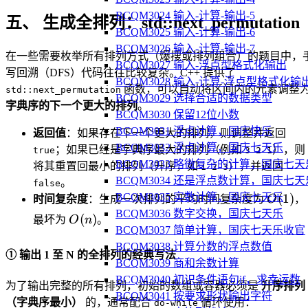
BCQM3024 输入-计算-输出-5
五、 生成全排列：std::next_permutation
BCQM3025 输入-计算-输出-6
BCQM3026 输入-计算-输出-7
在一些需要枚举所有排列方式（爆搜或排列组合）的题目中，
BCQM3027 输入-浮点型格式化输出
写回溯（DFS）代码往往比较复杂。C++ 提供了
BCQM3028 输入-计算-浮点型格式化输
函数，可以自动将区间内的元素调整
std::next_permutation
BCQM3029 选择合适的数据类型
字典序的下一个更大的排列
。
BCQM3030 保留12位小数
BCQM3031 浮点计算，国庆快乐
返回值
：如果存在下一个更大的排列，则调整并返回
BCQM3032 浮点计算，国庆七天乐
；如果已经是字典序最大的排列（例如
），则
true
3 2 1
BCQM3033 略微复杂的计算，国庆七天
将其重置回最小的排列（升序，如
），并返回
1 2 3
BCQM3034 还是浮点数计算，国庆七天
。
false
O(1)
(
1
)
BCQM3035 实数计算，国庆七天乐
时间复杂度
：生成一次排列的平均时间复杂度为
O
，
BCQM3036 数字交换，国庆七天乐
O(n)
(
)
最坏为
O
n
。
BCQM3037 简单计算，国庆七天乐收官
BCQM3038 计算分数的浮点数值
① 输出 1 至 N 的全排列的经典写法
BCQM3039 商和余数计算
BCQM3040 初识条件语句if，求幸运数
为了输出完整的所有排列，初始的数组或容器必须是
升序排列
BCQM3041 按要求形状输出字符
（字典序最小）
的，通常配合
循环使用：
do-while