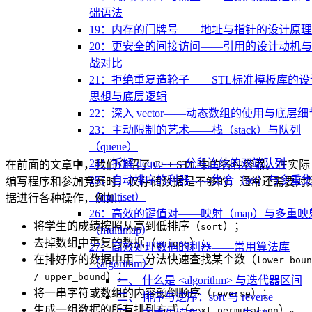
础语法
19：内存的门牌号——地址与指针的设计原理
20：更安全的间接访问——引用的设计动机
战对比
21：拒绝重复造轮子——STL标准模板库的设
思想与底层逻辑
22：深入 vector——动态数组的使用与底层细
23：主动限制的艺术——栈（stack）与队列
（queue）
24：拆解 deque——分段连续的双端队列
在前面的文章中，我们介绍了 C++ STL 中的各种容器。在实际
25：自动排序的利器——集合（set）与多重
编写程序和参加竞赛时，仅存储数据是不够的，通常还需要对
（multiset）
据进行各种操作，例如：
26：高效的键值对——映射（map）与多重映
将学生的成绩按照从高到低排序（
）；
sort
（multimap）
去掉数组中重复的数据（
）；
unique
27：高效处理数据的利器——常用算法库
在排好序的数据中用二分法快速查找某个数（
lower_boun
（algorithm）
）；
/ upper_bound
一、 什么是 <algorithm> 与迭代器区间
将一串字符或数组的内容颠倒顺序（
）；
reverse
二、 排序与逆序：sort 与 reverse
生成一组数据的所有排列方式（
）。
next_permutation