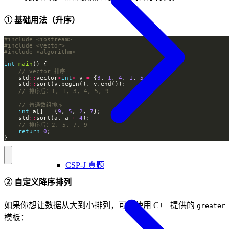
① 基础用法（升序）
#include
<iostream>
#include
<vector>
#include
<algorithm>
int
main
    std
::
vector
<
int
>
 v 
=
 {
3
, 
1
, 
4
, 
1
, 
5
, 
9
    std
::
int
 a[] 
=
 {
9
, 
5
, 
2
, 
7
    std
::
sort(a, a 
+
4
return
0
}
CSP-J 真题
② 自定义降序排列
如果你想让数据从大到小排列，可以使用 C++ 提供的
greater
模板：