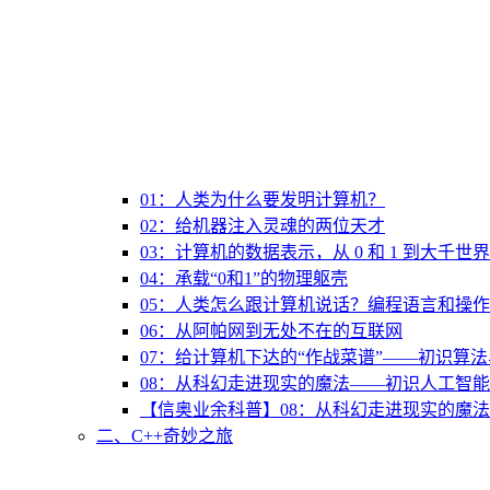
01：人类为什么要发明计算机？
02：给机器注入灵魂的两位天才
03：计算机的数据表示，从 0 和 1 到大千世界
04：承载“0和1”的物理躯壳
05：人类怎么跟计算机说话？编程语言和操
06：从阿帕网到无处不在的互联网
07：给计算机下达的“作战菜谱”——初识算
08：从科幻走进现实的魔法——初识人工智能
【信奥业余科普】08：从科幻走进现实的魔法
二、C++奇妙之旅