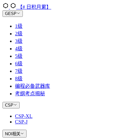
【# 日积月累】
GESP
1级
2级
3级
4级
5级
6级
7级
8级
编程必备武器库
考纲考点揭秘
CSP
CSP-XL
CSP-J
NOI相关