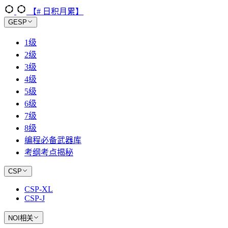
【# 日积月累】
GESP
1级
2级
3级
4级
5级
6级
7级
8级
编程必备武器库
考纲考点揭秘
CSP
CSP-XL
CSP-J
NOI相关