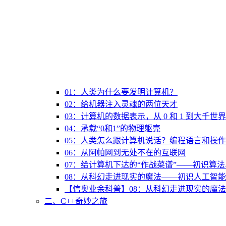
01：人类为什么要发明计算机？
02：给机器注入灵魂的两位天才
03：计算机的数据表示，从 0 和 1 到大千世界
04：承载“0和1”的物理躯壳
05：人类怎么跟计算机说话？编程语言和操
06：从阿帕网到无处不在的互联网
07：给计算机下达的“作战菜谱”——初识算
08：从科幻走进现实的魔法——初识人工智能
【信奥业余科普】08：从科幻走进现实的魔法
二、C++奇妙之旅