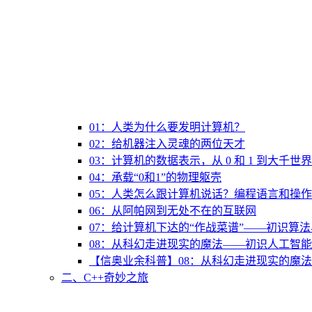
01：人类为什么要发明计算机？
02：给机器注入灵魂的两位天才
03：计算机的数据表示，从 0 和 1 到大千世界
04：承载“0和1”的物理躯壳
05：人类怎么跟计算机说话？编程语言和操
06：从阿帕网到无处不在的互联网
07：给计算机下达的“作战菜谱”——初识算
08：从科幻走进现实的魔法——初识人工智能
【信奥业余科普】08：从科幻走进现实的魔法
二、C++奇妙之旅