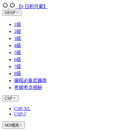
【# 日积月累】
GESP
1级
2级
3级
4级
5级
6级
7级
8级
编程必备武器库
考纲考点揭秘
CSP
CSP-XL
CSP-J
NOI相关