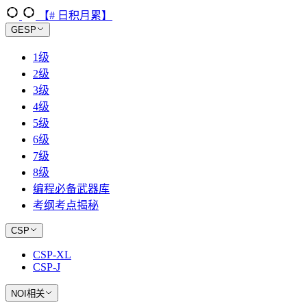
【# 日积月累】
GESP
1级
2级
3级
4级
5级
6级
7级
8级
编程必备武器库
考纲考点揭秘
CSP
CSP-XL
CSP-J
NOI相关