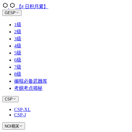
【# 日积月累】
GESP
1级
2级
3级
4级
5级
6级
7级
8级
编程必备武器库
考纲考点揭秘
CSP
CSP-XL
CSP-J
NOI相关