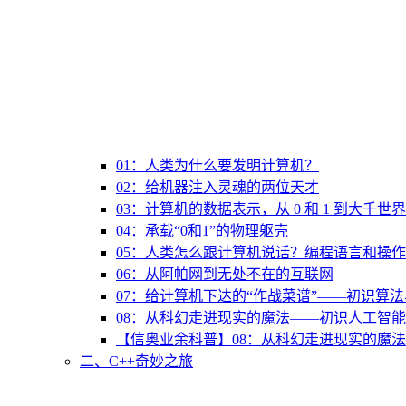
01：人类为什么要发明计算机？
02：给机器注入灵魂的两位天才
03：计算机的数据表示，从 0 和 1 到大千世界
04：承载“0和1”的物理躯壳
05：人类怎么跟计算机说话？编程语言和操
06：从阿帕网到无处不在的互联网
07：给计算机下达的“作战菜谱”——初识算
08：从科幻走进现实的魔法——初识人工智能
【信奥业余科普】08：从科幻走进现实的魔法
二、C++奇妙之旅