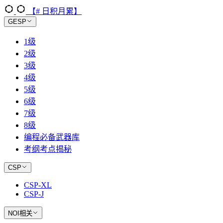
【# 日积月累】
GESP
1级
2级
3级
4级
5级
6级
7级
8级
编程必备武器库
考纲考点揭秘
CSP
CSP-XL
CSP-J
NOI相关