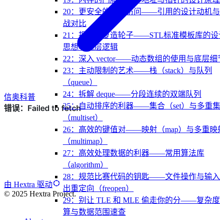
20：更安全的间接访问——引用的设计动机
战对比
21：拒绝重复造轮子——STL标准模板库的设
思想与底层逻辑
22：深入 vector——动态数组的使用与底层细
23：主动限制的艺术——栈（stack）与队列
（queue）
24：拆解 deque——分段连续的双端队列
信奥科普
25：自动排序的利器——集合（set）与多重
（multiset）
26：高效的键值对——映射（map）与多重映
（multimap）
27：高效处理数据的利器——常用算法库
（algorithm）
28：规范比赛代码的钥匙——文件操作与输
由 Hextra 驱动
出重定向（freopen）
© 2025 Hextra Project.
29：别让 TLE 和 MLE 偷走你的分——复杂
算与数据范围速查