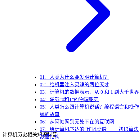
01：人类为什么要发明计算机？
02：给机器注入灵魂的两位天才
03：计算机的数据表示，从 0 和 1 到大千世界
04：承载“0和1”的物理躯壳
05：人类怎么跟计算机说话？编程语言和操
统的故事
06：从阿帕网到无处不在的互联网
07：给计算机下达的“作战菜谱”——初识算法
计算机历史相关知识科普
数据结构