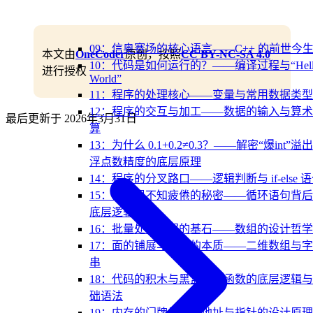
09：信奥赛场的核心语言——C++ 的前世今
本文由
OneCoder
原创，按照
CC BY-NC-SA 4.0
10：代码是如何运行的？——编译过程与“Hell
进行授权
World”
11：程序的处理核心——变量与常用数据类型
12：程序的交互与加工——数据的输入与算
最后更新于
2026年3月31日
算
13：为什么 0.1+0.2≠0.3？——解密“爆int”溢
浮点数精度的底层原理
14：程序的分叉路口——逻辑判断与 if-else 
15：让机器不知疲倦的秘密——循环语句背
底层逻辑
16：批量处理数据的基石——数组的设计哲学
17：面的铺展与文本的本质——二维数组与
串
18：代码的积木与黑盒——函数的底层逻辑
础语法
19：内存的门牌号——地址与指针的设计原理