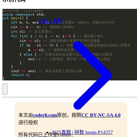
#include
<iostream>
using
namespace
int
main
CSP-J 真题
int
 m, n, ans 
=
0
; 
    cin 
>>
 m 
>>
 n; 
int
 n1; 
for
 (
int
 i 
=
1
; i 
<=
 n; i
++
) { 
        cin 
>>
 n1; 
if
 (m 
-
 n1 
>=
0
) { 
            m 
-=
 n1; 
        } 
else
 { 
            ans
++
; 
    cout 
<<
 ans; 
return
0
}
本文由
coderli.com
原创，按照
CC BY-NC-SA 4.0
进行授权
2025真题 | 拼数 luogu-P14357
所有代码已上传至Github：