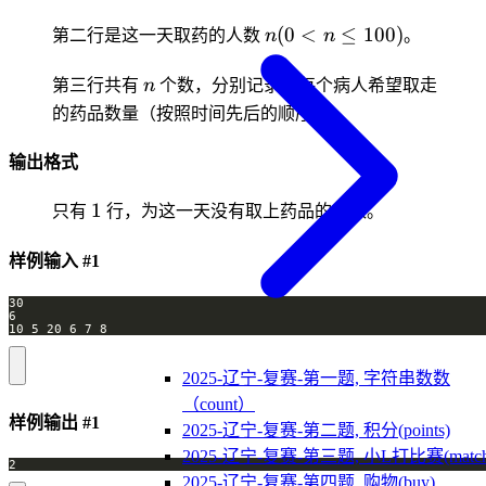
n(0<n
(
0
<
≤
100
)
第二行是这一天取药的人数
n
n
。
\le
n
100)
第三行共有
n
个数，分别记录了每个病人希望取走
的药品数量（按照时间先后的顺序）。
输出格式
1
1
只有
行，为这一天没有取上药品的人数。
样例输入 #1
2025-辽宁-复赛-第一题, 字符串数数
（count）
样例输出 #1
2025-辽宁-复赛-第二题, 积分(points)
2025-辽宁-复赛-第三题, 小L打比赛(match
2025-辽宁-复赛-第四题, 购物(buy)