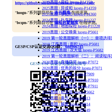
2025真题 | 座位 luogu-P14358
https://github.com/lihongzheshuai/yummy-code
2025真题 | 异或和 luogu-P14359
“
luogu-
”系列题目可在
洛谷题库
在线评测。
2025真题 | 多边形 luogu-P14360
2024真题 | 扑克牌 luogu-P11227
“
bcqm-
”系列题目可在
编程启蒙题库
在线评测。
2024真题 | 地图探险 luogu-P11228
2019真题 | 公交换乘 luogu-P5661
2019 第一轮真题解析（一）：单项选择
2019 江西真题 | 面积 luogu-P5681
GESP/CSP认证交流QQ群：
688906745
2019 江西真题 | 次大值 luogu-P5682
2019 第一轮真题解析（二）：阅读程序
2020真题 | 直播获奖 luogu-P7072
GESP/CSP 认证学习微信公众号
2020真题 | 优秀的拆分 luogu-P7071
2021真题 | 分糖果 luogu-P7909
2021真题 | 插入排序 luogu-P7910
2021真题 | 网络连接 luogu-P7911
2019真题 | 纪念品 luogu-P5662
2022真题 | 乘方 luogu-P8813
2022真题 | 解密 luogu-P8814
2023真题 | 公路 luogu-P9749