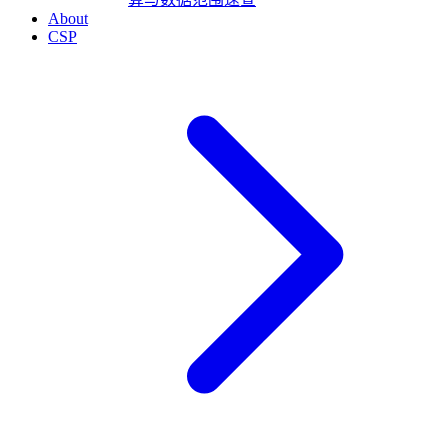
About
CSP