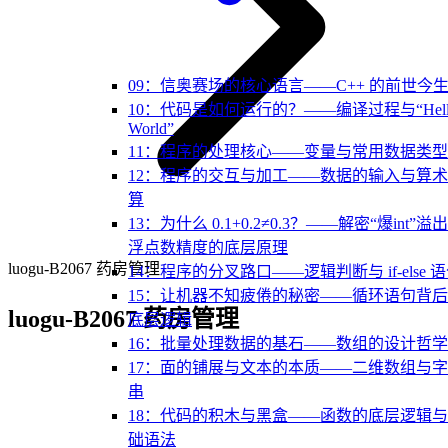
09：信奥赛场的核心语言——C++ 的前世今
10：代码是如何运行的？——编译过程与“Hell
World”
11：程序的处理核心——变量与常用数据类型
12：程序的交互与加工——数据的输入与算
算
13：为什么 0.1+0.2≠0.3？——解密“爆int”溢
浮点数精度的底层原理
luogu-B2067 药房管理
14：程序的分叉路口——逻辑判断与 if-else 
15：让机器不知疲倦的秘密——循环语句背
luogu-B2067 药房管理
底层逻辑
16：批量处理数据的基石——数组的设计哲学
17：面的铺展与文本的本质——二维数组与
串
18：代码的积木与黑盒——函数的底层逻辑
础语法