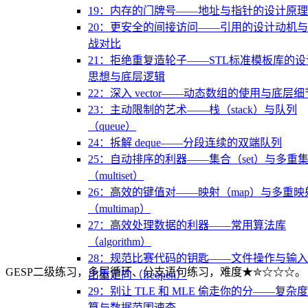
19：内存的门牌号——地址与指针的设计原理
20：更安全的间接访问——引用的设计动机
战对比
21：拒绝重复造轮子——STL标准模板库的设
思想与底层逻辑
22：深入 vector——动态数组的使用与底层细
23：主动限制的艺术——栈（stack）与队列
（queue）
24：拆解 deque——分段连续的双端队列
25：自动排序的利器——集合（set）与多重
（multiset）
26：高效的键值对——映射（map）与多重映
（multimap）
27：高效处理数据的利器——常用算法库
（algorithm）
28：规范比赛代码的钥匙——文件操作与输
GESP二级练习，多层循环、分支语句练习，难度★✮☆☆☆。
出重定向（freopen）
29：别让 TLE 和 MLE 偷走你的分——复杂
算与数据范围速查