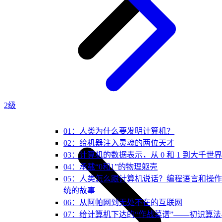
2级
01：人类为什么要发明计算机？
02：给机器注入灵魂的两位天才
03：计算机的数据表示，从 0 和 1 到大千世界
04：承载“0和1”的物理躯壳
05：人类怎么跟计算机说话？编程语言和操
统的故事
06：从阿帕网到无处不在的互联网
07：给计算机下达的“作战菜谱”——初识算法