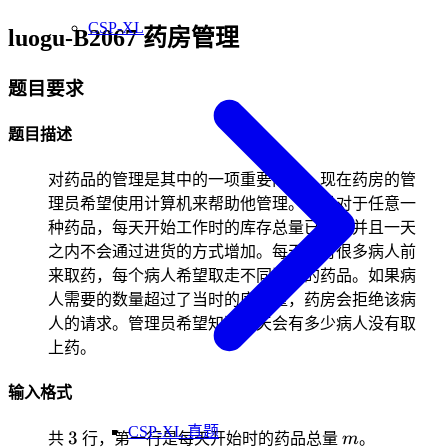
CSP-XL
luogu-B2067 药房管理
题目要求
题目描述
对药品的管理是其中的一项重要内容。现在药房的管
理员希望使用计算机来帮助他管理。假设对于任意一
种药品，每天开始工作时的库存总量已知，并且一天
之内不会通过进货的方式增加。每天会有很多病人前
来取药，每个病人希望取走不同数量的药品。如果病
人需要的数量超过了当时的库存量，药房会拒绝该病
人的请求。管理员希望知道每天会有多少病人没有取
上药。
输入格式
CSP-XL 真题
3
m
3
共
行，第一行是每天开始时的药品总量
m
。