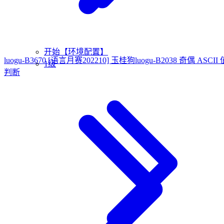
开始【环境配置】
luogu-B3670 [语言月赛202210] 玉桂狗
luogu-B2038 奇偶 ASCII 
1级
判断