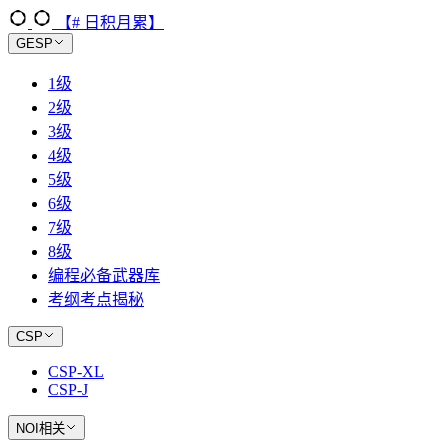
【# 日积月累】
GESP
1级
2级
3级
4级
5级
6级
7级
8级
编程必备武器库
考纲考点揭秘
CSP
CSP-XL
CSP-J
NOI相关