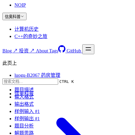
NOIP
信奥科普
计算机历史
C++的奇妙之旅
Blog ↗
投资 ↗
About
Tags
GitHub
此页上
luogu-B2067 药房管理
CTRL K
题目要求
题目描述
信奥科普
输入格式
输出格式
样例输入 #1
样例输出 #1
题目分析
解题思路