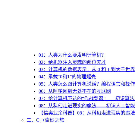
01：人类为什么要发明计算机？
02：给机器注入灵魂的两位天才
03：计算机的数据表示，从 0 和 1 到大千世界
04：承载“0和1”的物理躯壳
05：人类怎么跟计算机说话？编程语言和操
06：从阿帕网到无处不在的互联网
07：给计算机下达的“作战菜谱”——初识算
08：从科幻走进现实的魔法——初识人工智能
【信奥业余科普】08：从科幻走进现实的魔法
二、C++奇妙之旅