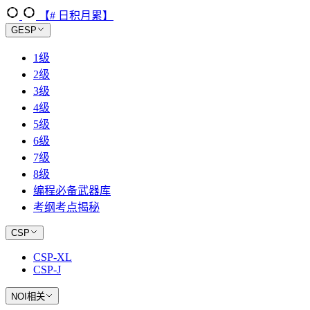
【# 日积月累】
GESP
1级
2级
3级
4级
5级
6级
7级
8级
编程必备武器库
考纲考点揭秘
CSP
CSP-XL
CSP-J
NOI相关