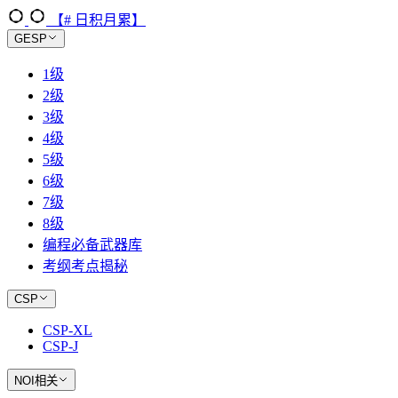
【# 日积月累】
GESP
1级
2级
3级
4级
5级
6级
7级
8级
编程必备武器库
考纲考点揭秘
CSP
CSP-XL
CSP-J
NOI相关