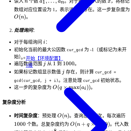
n
a_1,
x
,
…
,
1
读入
n
个数
a
a
。对于每个读入的数
x
，将标记
n
\dots,
数组对应位置设为 1，表示该数值存在。这一步复杂度为
a_n
(
)
O
n
。
处理询问
：
i
对于每组询问
i
：
初始化当前的最大公因数
为 -1（或标记为未开
cur_gcd
始）。
开始【环境配置】
j
1
1000
1
1000
遍历数值范围
j
从
到
。
1级
j
如果标记数组显示数值
j
存在，则计算
cur_gcd =
。注意处理
初始状态。
gcd(cur_gcd, j + i)
cur_gcd
O(q \times
(
×
max
(
))
这一步的复杂度为
O
q
a
。
i
\max(a_i))
复杂度分析
O(n)
q
1
(
)
时间复杂度
：预处理
O
n
。查询总共
q
次，每次遍历
O(n +
1000
(
+
×
1000
)
个数。总复杂度约为
O
n
q
。代入数
q
8