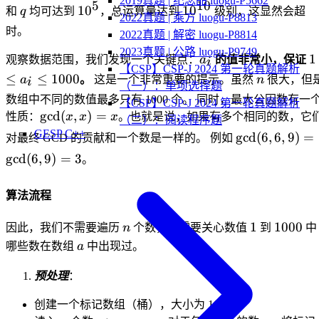
2019真题 | 纪念品 luogu-P5662
\times
5
10
q
10^5
10^{10}
1
0
1
0
和
q
均可达到
，总运算量达到
级别，这显然会超
a_n+i)
2022真题 | 乘方 luogu-P8813
n)
时。
2022真题 | 解密 luogu-P8814
2023真题 | 公路 luogu-P9749
a_i
1
1
观察数据范围，我们发现一个关键点：
a
的值非常小，保证
i
【CSP】CSP-J 2024 第一轮真题解析
a
n
≤
≤
1000
a
。
这是一个非常重要的提示。虽然
n
很大，但
i
（一）：单项选择题
\
数组中不同的数值最多只有 1000 个。 同时，最大公因数有一
【CSP】CSP-J 2024 第一轮真题解析
1
\gcd(x,
g
cd
(
,
)
=
性质：
x
x
x
。也就是说，如果有多个相同的数，它
（二）：阅读程序题
x) = x
GESP C++
\gcd(6,
g
cd
(
6
,
6
,
9
)
=
对最终 GCD 的贡献和一个数是一样的。 例如
6, 9) =
g
cd
(
6
,
9
)
=
3
。
\gcd(6,
9) = 3
算法流程
n
1
1000
1
1000
因此，我们不需要遍历
n
个数，只需要关心数值
到
中
a
哪些数在数组
a
中出现过。
预处理
：
创建一个标记数组（桶），大小为 1005。