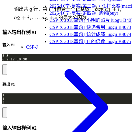
2025-辽宁-复赛-第三题, 小L打比赛(match
q
i
a_1+i,a_2+
+
,
1
输出共
q
行，第
i
行包含一个正整数，表示
a
i
2025-辽宁-复赛-第四题, 购物(buy)
+
,
…
,
+
2
a
i
a
i
的最大公因数。
n
CSP-X 2018真题 | 小明的照片 luogu-B40
CSP-X 2018真题 | 快递费用 luogu-B4073
输入输出样例 #1
CSP-X 2018真题 | 统计成绩 luogu-B4074
CSP-X 2018真题 | 11的倍数 luogu-B4075
输入 #1
CSP-J
6 9 12 18 30
输出 #1
3
输入输出样例 #2