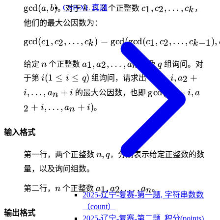
k
c_1,c_2,\dots,c_k
g
cd
(
,
)
>
3
,
,
…
,
CSP-XL 真题
1
2
a
b
。对于
k
个正整数
c
c
c
，
k
>
他们的最大公因数为：
3
g
cd
(
,
,
…
,
)
=
g
\gcd(c_1,c_2,\dots,c_k)=
cd
(
g
cd
(
,
,
…
,
)
,
1
2
1
2
−
1
c
c
c
c
c
c
k
k
n
a_1,a_2,\dots,a_n
q
,
,
…
,
1
2
给定
n
个正整数
a
a
a
以及
q
组询问。对
n
i(1
a_1+i,a_2+i,\do
(
1
≤
≤
)
+
,
+
1
2
于第
i
i
q
组询问，请求出
a
i
a
\le
\gcd(a_1+i,a_2+i
,
…
,
+
g
cd
(
+
,
1
i
a
i
的最大公因数，也即
a
i
a
n
i
+
,
…
,
+
)
2
i
a
i
。
n
\le
q)
输入格式
n,q
,
第一行，两个正整数
n
q
，分别表示给定正整数的数
量，以及询问组数。
n
a_1,a_2,\dots,a_n
,
,
…
,
1
2
第二行，
n
个正整数
a
a
a
。
n
2025-辽宁-复赛-第一题, 字符串数数
（count）
输出格式
2025-辽宁-复赛-第二题, 积分(points)