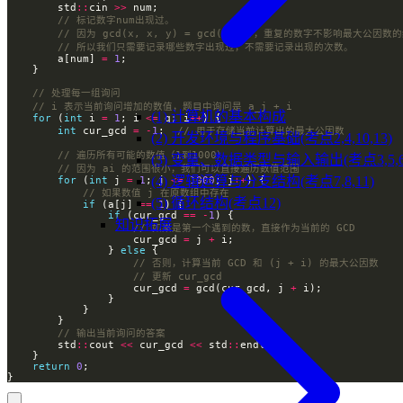
        std
::
cin 
>>
        a[num] 
=
1
(1) 计算机的基本构成
for
 (
int
 i 
=
1
; i 
<=
 q; i
++
int
 cur_gcd 
=
-
1
;  
(2) 开发环境与程序基础(考点2,4,10,13)
(3) 变量、数据类型与输入输出(考点3,5,6,
(4) 逻辑运算与分支结构(考点7,8,11)
for
 (
int
 j 
=
1
; j 
<=
1000
; j
++
(5) 循环结构(考点12)
if
 (a[j] 
==
1
if
 (cur_gcd 
==
-
1
知识拓展
                    cur_gcd 
=
 j 
+
                } 
else
                    cur_gcd 
=
 gcd(cur_gcd, j 
+
        std
::
cout 
<<
 cur_gcd 
<<
 std
::
return
0
}