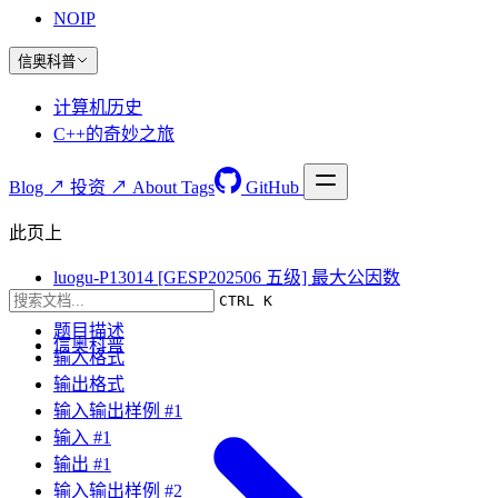
NOIP
信奥科普
计算机历史
C++的奇妙之旅
Blog ↗
投资 ↗
About
Tags
GitHub
此页上
luogu-P13014 [GESP202506 五级] 最大公因数
CTRL K
题目要求
题目描述
信奥科普
输入格式
输出格式
输入输出样例 #1
输入 #1
输出 #1
输入输出样例 #2