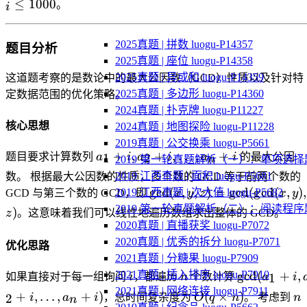
≤
1000
。
i
10^5
10^5
\le
10
100
2025真题 | 拼数 luogu-P14357
题目分析
2025真题 | 座位 luogu-P14358
2025真题 | 异或和 luogu-P14359
这道题考察的是数论中的最大公因数（GCD）性质以及针对特
2025真题 | 多边形 luogu-P14360
定数据范围的优化策略。
2024真题 | 扑克牌 luogu-P11227
核心思想
2024真题 | 地图探险 luogu-P11228
2019真题 | 公交换乘 luogu-P5661
a_1+i,
+
,
+
,
…
,
+
1
2
题目要求计算数列
a
i
a
i
a
i
的最大公因
n
2019 第一轮真题解析（一）：单项选择
a_2+i,
2019 江西真题 | 面积 luogu-P5681
数。 根据最大公因数的性质，多个数的 GCD 等于前两个数的
\dots,
\gcd(x, y, z)
g
cd
(
,
,
)
=
g
cd
(
g
cd
(
,
)
,
2019 江西真题 | 次大值 luogu-P5682
GCD 与第三个数的 GCD，即
x
y
z
x
y
a_n+i
=
2019 第一轮真题解析（二）：阅读程序
)
z
。这意味着我们可以线性地遍历数组求出整体的 GCD。
\gcd(\gcd(x,
2020真题 | 直播获奖 luogu-P7072
y), z)
2020真题 | 优秀的拆分 luogu-P7071
优化思路
2021真题 | 分糖果 luogu-P7909
i
n
\gcd(a_1+i,
g
cd
(
+
,
2021真题 | 插入排序 luogu-P7910
1
如果直接对于每一组询问
i
，都遍历
n
个数计算
a
i
a_2+i,
2021真题 | 网络连接 luogu-P7911
O(q
n
+
,
…
,
+
)
(
×
)
2
i
a
i
，总时间复杂度为
O
q
n
。 考虑到
n
n
\dots,