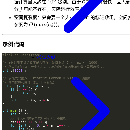
10^8
1
0
据计算量大约在
级别。由于 GCD 运算很快，且大
\times
j
分
j
可能不存在，实际运行效率很高。
1000)
空间复杂度
：只需要一个大小为 1005 的标记数组，空间
O(\max(a_i))
(
max
(
))
杂度为
O
a
。
i
示例代码
#include
<iostream>
考试大纲
int
 a[
1005
int
gcd
(
int
 a, 
int
if
 (b 
==
0
return
return
 gcd(b, a 
%
int
main
int
    std
::
cin 
>>
 n 
>>
for
 (
int
 i 
=
0
; i 
<
 n; i
++
int