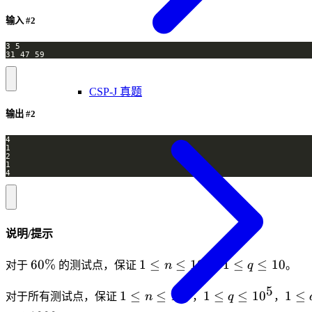
输入 #2
31 47 59
CSP-J 真题
输出 #2
4
说明/提示
3
60\%
1 \le
1
60%
1
≤
≤
1
0
1
≤
≤
10
对于
的测试点，保证
n
，
q
。
n \le
\le
5
5
1 \le
1 \le
1 \le
10^3
q
1
≤
≤
1
0
1
≤
≤
1
0
1
≤
对于所有测试点，保证
n
，
q
，
n \le
q \le
a_i
\le