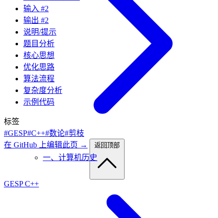
输入 #2
输出 #2
说明/提示
题目分析
核心思想
优化思路
算法流程
复杂度分析
示例代码
标签
#GESP
#C++
#数论
#剪枝
在 GitHub 上编辑此页 →
返回顶部
一、计算机历史
GESP C++