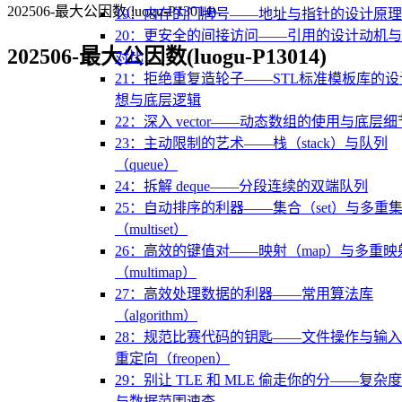
202506-最大公因数(luogu-P13014)
19：内存的门牌号——地址与指针的设计原理
20：更安全的间接访问——引用的设计动机
202506-最大公因数(luogu-P13014)
对比
21：拒绝重复造轮子——STL标准模板库的设
想与底层逻辑
22：深入 vector——动态数组的使用与底层细
23：主动限制的艺术——栈（stack）与队列
（queue）
24：拆解 deque——分段连续的双端队列
25：自动排序的利器——集合（set）与多重
（multiset）
26：高效的键值对——映射（map）与多重映
（multimap）
27：高效处理数据的利器——常用算法库
（algorithm）
28：规范比赛代码的钥匙——文件操作与输
重定向（freopen）
29：别让 TLE 和 MLE 偷走你的分——复杂
与数据范围速查