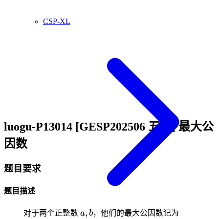
CSP-XL
luogu-P13014 [GESP202506 五级] 最大公
因数
题目要求
题目描述
a,b
\gcd(a,b)
,
对于两个正整数
a
b
，他们的最大公因数记为