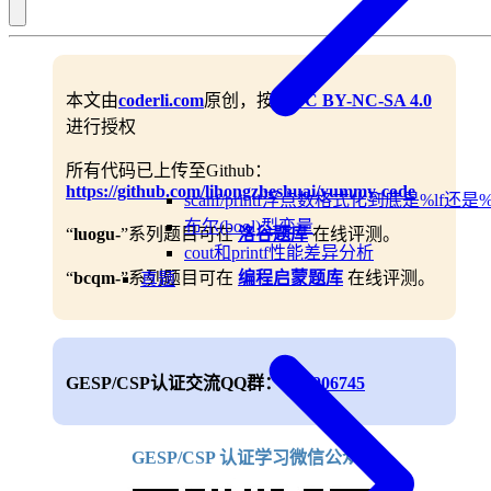
本文由
coderli.com
原创，按照
CC BY-NC-SA 4.0
进行授权
所有代码已上传至Github：
https://github.com/lihongzheshuai/yummy-code
scanf/printf浮点数格式化到底是%lf还是%
布尔(bool)型变量
“
luogu-
”系列题目可在
洛谷题库
在线评测。
cout和printf性能差异分析
“
bcqm-
”系列题目可在
编程启蒙题库
在线评测。
真题
GESP/CSP认证交流QQ群：
688906745
GESP/CSP 认证学习微信公众号