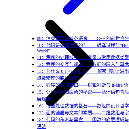
09：信奥赛场的核心语言——C++ 的前世今
10：代码是如何运行的？——编译过程与“Hell
World”
11：程序的处理核心——变量与常用数据类型
12：程序的交互与加工——数据的输入与算
13：为什么 0.1+0.2≠0.3？——解密“爆int”溢
点数精度的底层原理
14：程序的分叉路口——逻辑判断与 if-else 
15：让机器不知疲倦的秘密——循环语句背
层逻辑
16：批量处理数据的基石——数组的设计哲学
17：面的铺展与文本的本质——二维数组与
18：代码的积木与黑盒——函数的底层逻辑
语法