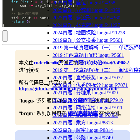
for
 (
int
 i 
=
0
; i 
<
 n; i
++
2025真题 | 座位 luogu-P14358
        sum 
+=
 ary_1[i] 
*
2025真题 | 异或和 luogu-P14359
2025真题 | 多边形 luogu-P14360
    std
::
cout 
<<
return
0
2024真题 | 扑克牌 luogu-P11227
}
2024真题 | 地图探险 luogu-P11228
2019真题 | 公交换乘 luogu-P5661
2019 第一轮真题解析（一）：单项选择
2019 江西真题 | 面积 luogu-P5681
2019 江西真题 | 次大值 luogu-P5682
本文由
coderli.com
原创，按照
CC BY-NC-SA 4.0
2019 第一轮真题解析（二）：阅读程序
进行授权
2020真题 | 直播获奖 luogu-P7072
所有代码已上传至Github：
2020真题 | 优秀的拆分 luogu-P7071
https://github.com/lihongzheshuai/yummy-code
2021真题 | 分糖果 luogu-P7909
2021真题 | 插入排序 luogu-P7910
“
luogu-
”系列题目可在
洛谷题库
在线评测。
2021真题 | 网络连接 luogu-P7911
“
bcqm-
”系列题目可在
编程启蒙题库
在线评测。
2019真题 | 纪念品 luogu-P5662
2022真题 | 乘方 luogu-P8813
2022真题 | 解密 luogu-P8814
2023真题 | 公路 luogu-P9749