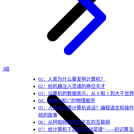
3级
01：人类为什么要发明计算机？
02：给机器注入灵魂的两位天才
03：计算机的数据表示，从 0 和 1 到大千世界
04：承载“0和1”的物理躯壳
05：人类怎么跟计算机说话？编程语言和操
统的故事
06：从阿帕网到无处不在的互联网
07：给计算机下达的“作战菜谱”——初识算法