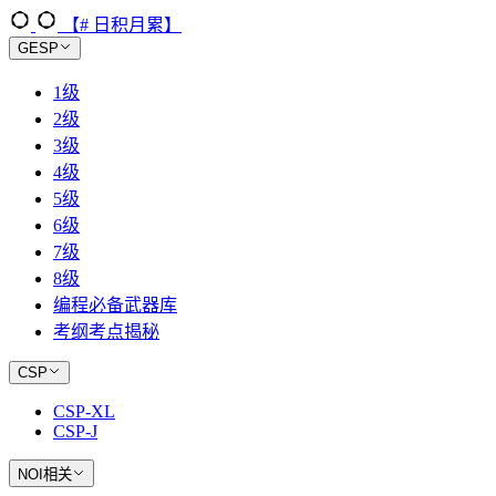
【# 日积月累】
GESP
1级
2级
3级
4级
5级
6级
7级
8级
编程必备武器库
考纲考点揭秘
CSP
CSP-XL
CSP-J
NOI相关