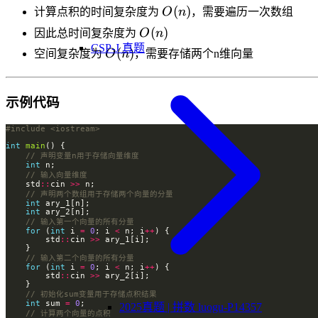
O(n)
(
)
计算点积的时间复杂度为
O
n
，需要遍历一次数组
O(n)
(
)
因此总时间复杂度为
O
n
CSP-J 真题
O(n)
(
)
空间复杂度为
O
n
，需要存储两个n维向量
示例代码
#include
<iostream>
int
main
int
    std
::
cin 
>>
int
int
for
 (
int
 i 
=
0
; i 
<
 n; i
++
        std
::
cin 
>>
for
 (
int
 i 
=
0
; i 
<
 n; i
++
        std
::
cin 
>>
int
 sum 
=
0
2025真题 | 拼数 luogu-P14357