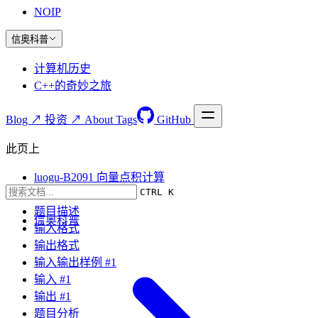
NOIP
信奥科普
计算机历史
C++的奇妙之旅
Blog ↗
投资 ↗
About
Tags
GitHub
此页上
luogu-B2091 向量点积计算
CTRL K
题目要求
题目描述
信奥科普
输入格式
输出格式
输入输出样例 #1
输入 #1
输出 #1
题目分析