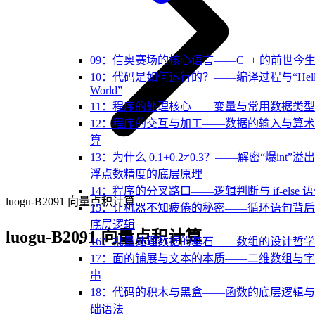
09：信奥赛场的核心语言——C++ 的前世今
10：代码是如何运行的？——编译过程与“Hell
World”
11：程序的处理核心——变量与常用数据类型
12：程序的交互与加工——数据的输入与算
算
13：为什么 0.1+0.2≠0.3？——解密“爆int”溢
浮点数精度的底层原理
14：程序的分叉路口——逻辑判断与 if-else 
luogu-B2091 向量点积计算
15：让机器不知疲倦的秘密——循环语句背
底层逻辑
luogu-B2091 向量点积计算
16：批量处理数据的基石——数组的设计哲学
17：面的铺展与文本的本质——二维数组与
串
18：代码的积木与黑盒——函数的底层逻辑
础语法