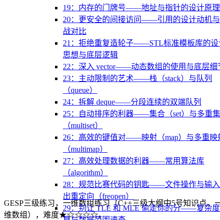
19：内存的门牌号——地址与指针的设计原理
20：更安全的间接访问——引用的设计动机
战对比
21：拒绝重复造轮子——STL标准模板库的设
思想与底层逻辑
22：深入 vector——动态数组的使用与底层细
23：主动限制的艺术——栈（stack）与队列
（queue）
24：拆解 deque——分段连续的双端队列
25：自动排序的利器——集合（set）与多重
（multiset）
26：高效的键值对——映射（map）与多重映
（multimap）
27：高效处理数据的利器——常用算法库
（algorithm）
28：规范比赛代码的钥匙——文件操作与输
出重定向（freopen）
GESP三级练习，一维数组练习（C++三级大纲中5号知识点，
29：别让 TLE 和 MLE 偷走你的分——复杂
维数组），难度★☆☆☆☆。
算与数据范围速查