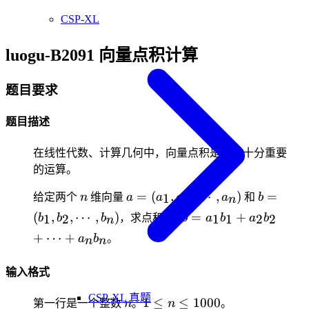
CSP-XL
luogu-B2091 向量点积计算
题目要求
题目描述
在线性代数、计算几何中，向量点积是一种十分重要
的运算。
n
a=
b=
=
(
,
,
⋯
,
)
=
1
2
给定两个
n
维向量
a
a
a
a
和
b
n
(a_1,a_2,
(b_1,b_2
a
b=a_1b_1+a_2b_2+
(
,
,
⋯
,
)
=
+
1
2
1
1
2
2
b
b
b
，求点积
a
·
b
a
b
a
b
n
\cdots
\cdots
\cdots +a_nb_n
+
⋯
+
a
b
。
n
n
,a_n)
,b_n)
输入格式
CSP-XL 真题
n
1 \le
1
≤
≤
1000
第一行是一个整数
n
。
n
。