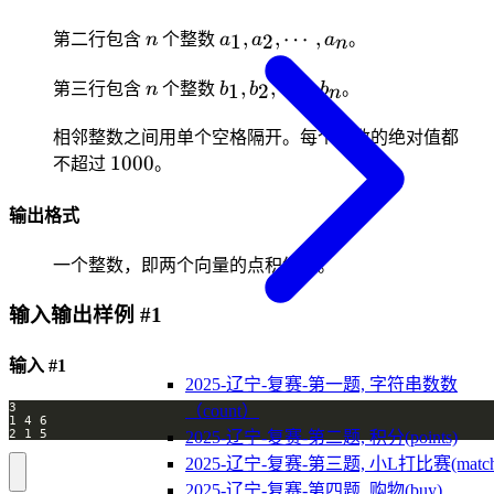
n \le
n
a_1,a_2,
,
,
⋯
,
1000
1
2
第二行包含
n
个整数
a
a
a
。
n
\cdots
n
b_1,b_2,
,a_n
,
,
⋯
,
1
2
第三行包含
n
个整数
b
b
b
。
n
\cdots
,b_n
相邻整数之间用单个空格隔开。每个整数的绝对值都
1000
1000
不超过
。
输出格式
一个整数，即两个向量的点积结果。
输入输出样例 #1
输入 #1
2025-辽宁-复赛-第一题, 字符串数数
（count）
2025-辽宁-复赛-第二题, 积分(points)
2025-辽宁-复赛-第三题, 小L打比赛(match
2025-辽宁-复赛-第四题, 购物(buy)