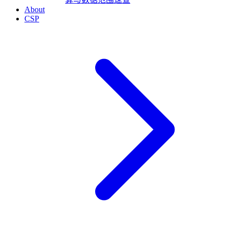
About
CSP