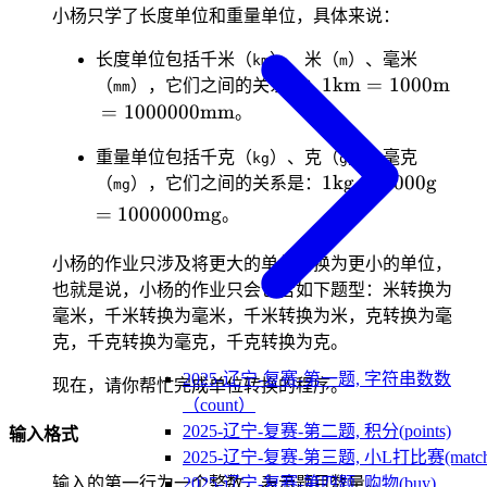
小杨只学了长度单位和重量单位，具体来说：
长度单位包括千米（
）、米（
）、毫米
km
m
1\text{km} =
1
km
=
1000
m
（
），它们之间的关系是：
mm
1000\text{m} =
=
1000000
mm
。
1000000\text{m
重量单位包括千克（
）、克（
）、毫克
kg
g
1\text{kg} =
1
kg
=
1000
g
（
），它们之间的关系是：
mg
1000\text{g} =
=
1000000
mg
。
1000000\text{mg
小杨的作业只涉及将更大的单位转换为更小的单位，
也就是说，小杨的作业只会包含如下题型：米转换为
毫米，千米转换为毫米，千米转换为米，克转换为毫
克，千克转换为毫克，千克转换为克。
2025-辽宁-复赛-第一题, 字符串数数
现在，请你帮忙完成单位转换的程序。
（count）
2025-辽宁-复赛-第二题, 积分(points)
输入格式
2025-辽宁-复赛-第三题, 小L打比赛(match
2025-辽宁-复赛-第四题, 购物(buy)
输入的第一行为一个整数，表示题目数量。