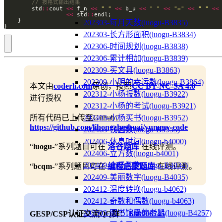
        std
::
cout 
<<
 f_n 
<<
" "
<<
 b_u 
<<
" "
<<
"="
<<
" "
<<
<<
 std
::
202303-每月天数(luogu-B3835)
}
202303-长方形面积(luogu-B3834)
202306-时间规划(luogu-B3838)
202306-累计相加(luogu-B3839)
202309-买文具(luogu-B3863)
202309-小明的幸运数(luogu-B3864)
本文由
coderli.com
原创，按照
CC BY-NC-SA 4.0
202312-小杨报数(luogu-B3922)
进行授权
202312-小杨的考试(luogu-B3921)
所有代码已上传至Github：
202403-小杨买书(luogu-B3952)
https://github.com/lihongzheshuai/yummy-code
202403-找因数(luogu-B3953)
202406-休息时间(luogu-b4000)
“
luogu-
”系列题目可在
洛谷题库
在线评测。
202406-立方数(luogu-b4001)
202409-小杨购物(luogu-B4034)
“
bcqm-
”系列题目可在
编程启蒙题库
在线评测。
202409-美丽数字(luogu-B4035)
202412-温度转换(luogu-b4062)
202412-奇数和偶数(luogu-b4063)
202503-图书馆里的老鼠(luogu-B4257)
GESP/CSP认证交流QQ群：
688906745