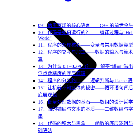
09：信奥赛场的核心语言——C++ 的前世今
10：代码是如何运行的？——编译过程与“Hell
World”
11：程序的处理核心——变量与常用数据类型
12：程序的交互与加工——数据的输入与算
算
13：为什么 0.1+0.2≠0.3？——解密“爆int”溢
浮点数精度的底层原理
14：程序的分叉路口——逻辑判断与 if-else 
15：让机器不知疲倦的秘密——循环语句背
底层逻辑
16：批量处理数据的基石——数组的设计哲学
17：面的铺展与文本的本质——二维数组与
串
18：代码的积木与黑盒——函数的底层逻辑
础语法