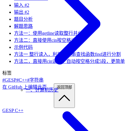
输入 #2
输出 #2
题目分析
解题思路
方法一：使用getline读取整行并分割
方法二：直接使用cin按空格读取
示例代码
方法一 整行读入，利用字符串查找函数find进行分割
方法二，直接用cin读取，自动按空格分成5段，更简单
标签
#GESP
#C++
#字符串
在 GitHub 上编辑此页 →
返回顶部
一、计算机历史
GESP C++