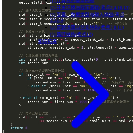
(1) 计算机的基本构成
        getline(std
::
(2) 开发环境与程序基础(考点2,4,10,13)
(3) 变量、数据类型与输入输出(考点
        std
::
size_t first_blank_idx 
=
 str.find(
" "
);  
        std
::
size_t second_blank_idx 
=
 str.find(
" "
, first_bla
3,5,6,9)
        std
::
size_t question_idx 
=
 str.find(
"?"
);  
(4) 逻辑运算与分支结构(考点7,8,11)
(5) 循环结构(考点12)
        std
::
string big_unit 
=
            first_blank_idx 
+
1
, second_blank_idx 
-
 first_blan
知识拓展
        std
::
string small_unit 
=
            str.substr(question_idx 
+
2
, str.length() 
-
 questi
int
 first_num 
=
 std
::
stoi(str.substr(
0
int
if
 (big_unit 
==
"km"
||
 big_unit 
==
"kg"
if
 (small_unit 
==
"m"
||
 small_unit 
==
"g"
                second_num 
=
 first_num 
*
1000
;  
            } 
else
if
 (small_unit 
==
"mm"
||
 small_unit 
==
"mg
                second_num 
=
 first_num 
*
1000
*
1000
;  
        } 
else
if
 (big_unit 
==
"m"
||
 big_unit 
==
"g"
            second_num 
=
 first_num 
*
1000
;  
        std
::
cout 
<<
 first_num 
<<
" "
<<
 big_unit 
<<
" "
<<
"=
<<
 second_num 
<<
" "
<<
 small_unit 
<<
 std
::
return
0
}