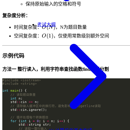
保持原始输入的空格和符号
复杂度分析：
考试大纲
O(N)
(
)
时间复杂度：
O
N
，N为题目数量
O(1)
(
1
)
空间复杂度：
O
，仅使用常数级别额外空间
示例代码
方法一 整行读入，利用字符串查找函数find进行分割
#include
<iostream>
#include
<string>
int
main
int
    std
::
cin 
>>
    std
::
for
 (
int
 i 
=
0
; i 
<
 n; i
++
        std
::