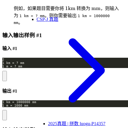
1\text{km}
\text{mm}
1
km
mm
例如，如果题目需要你将
转换为
，则输入
为
。则你需要输出
1 km = ? mm
1 km = 1000000
CSP-J 真题
。
mm
输入输出样例 #1
输入 #1
输出 #1
2025真题 | 拼数 luogu-P14357