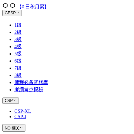
【# 日积月累】
GESP
1级
2级
3级
4级
5级
6级
7级
8级
编程必备武器库
考纲考点揭秘
CSP
CSP-XL
CSP-J
NOI相关