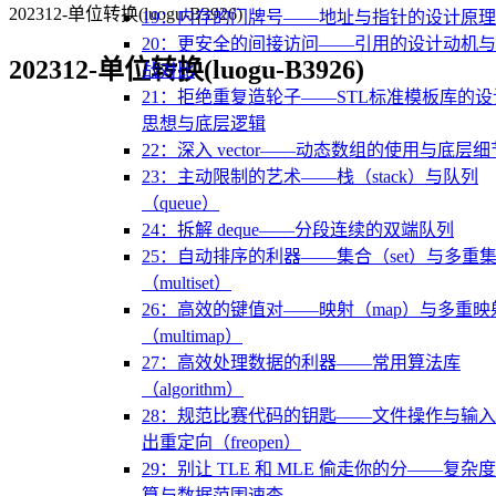
202312-单位转换(luogu-B3926)
19：内存的门牌号——地址与指针的设计原理
20：更安全的间接访问——引用的设计动机
202312-单位转换(luogu-B3926)
战对比
21：拒绝重复造轮子——STL标准模板库的设
思想与底层逻辑
22：深入 vector——动态数组的使用与底层细
23：主动限制的艺术——栈（stack）与队列
（queue）
24：拆解 deque——分段连续的双端队列
25：自动排序的利器——集合（set）与多重
（multiset）
26：高效的键值对——映射（map）与多重映
（multimap）
27：高效处理数据的利器——常用算法库
（algorithm）
28：规范比赛代码的钥匙——文件操作与输
出重定向（freopen）
29：别让 TLE 和 MLE 偷走你的分——复杂
算与数据范围速查