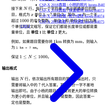
CSP-X 2018真题 | 小明的照片 luogu-B40
N
接下来
N
行，每行一个字符串，表示转换单位的题
CSP-X 2018真题 | 快递费用 luogu-B4073
x
1
2
x
1
=
?
2
目，格式为
x
单位
单位
。其中，
x
为一个不
CSP-X 2018真题 | 统计成绩 luogu-B4074
=
1000
1
2
1000
1
2
超过
的非负整数， 单位
和 单位
分别为两
CSP-X 2018真题 | 11的倍数 luogu-B4075
?
CSP-J
个单位的英文缩写，保证它们都是长度单位或都是重
量单位，且
单位 1
比
单位 2
更大。
1\text{km}
\text{mm}
1
km
mm
例如，如果题目需要你将
转换为
，则输入
为
。
1 km = ? mm
1\le
1
≤
≤
1000
保证
N
。
N
\le
输出格式
1000
N
输出
N
行，依次输出所有题目的答案，输出时，只
?
?
需要将输入中的
代入答案，其余部分一字不差地
输出即可。由于小杨的题目只涉及将更大的单位转换
x
为更小的单位，并且输入的
x
是整数，因此答案一
定也是整数。