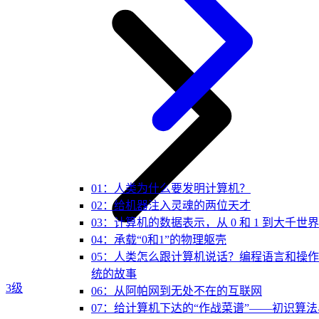
01：人类为什么要发明计算机？
02：给机器注入灵魂的两位天才
03：计算机的数据表示，从 0 和 1 到大千世界
04：承载“0和1”的物理躯壳
05：人类怎么跟计算机说话？编程语言和操
统的故事
3级
06：从阿帕网到无处不在的互联网
07：给计算机下达的“作战菜谱”——初识算法