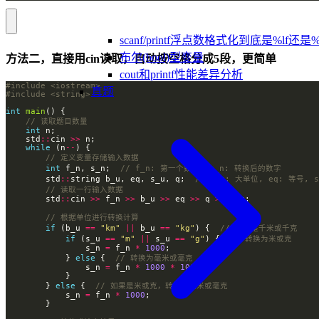
scanf/printf浮点数格式化到底是%lf还是%
布尔(bool)型变量
方法二，直接用cin读取，自动按空格分成5段，更简单
cout和printf性能差异分析
#include
<iostream>
真题
#include
<string>
int
main
int
    std
::
cin 
>>
while
 (n
--
int
 f_n, s_n;  
        std
::
string b_u, eq, s_u, q;  
        std
::
cin 
>>
 f_n 
>>
 b_u 
>>
 eq 
>>
 q 
>>
if
 (b_u 
==
"km"
||
 b_u 
==
"kg"
) {  
if
 (s_u 
==
"m"
||
 s_u 
==
"g"
) {  
                s_n 
=
 f_n 
*
1000
            } 
else
 {  
                s_n 
=
 f_n 
*
1000
*
1000
        } 
else
 {  
            s_n 
=
 f_n 
*
1000