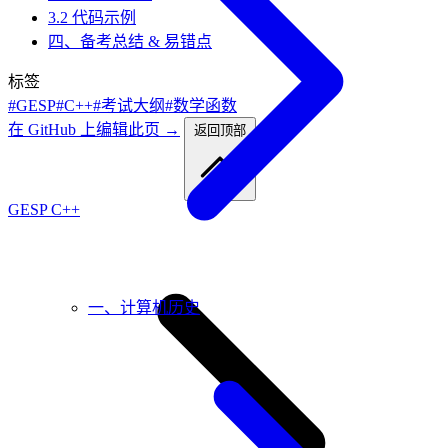
3.2 代码示例
四、备考总结 & 易错点
标签
#GESP
#C++
#考试大纲
#数学函数
在 GitHub 上编辑此页 →
返回顶部
GESP C++
一、计算机历史