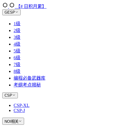
【# 日积月累】
GESP
1级
2级
3级
4级
5级
6级
7级
8级
编程必备武器库
考纲考点揭秘
CSP
CSP-XL
CSP-J
NOI相关