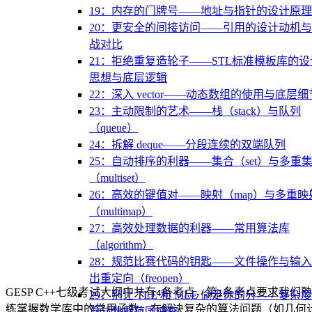
19：内存的门牌号——地址与指针的设计原理
20：更安全的间接访问——引用的设计动机
战对比
21：拒绝重复造轮子——STL标准模板库的设
思想与底层逻辑
22：深入 vector——动态数组的使用与底层细
23：主动限制的艺术——栈（stack）与队列
（queue）
24：拆解 deque——分段连续的双端队列
25：自动排序的利器——集合（set）与多重
（multiset）
26：高效的键值对——映射（map）与多重映
（multimap）
27：高效处理数据的利器——常用算法库
（algorithm）
28：规范比赛代码的钥匙——文件操作与输
出重定向（freopen）
GESP C++七级考试大纲中共有
条考点，第
条考点要求我们熟
4
1
29：别让 TLE 和 MLE 偷走你的分——复杂
练掌握数学库中的常用函数。在解决复杂的算法问题（如几何
算与数据范围速查