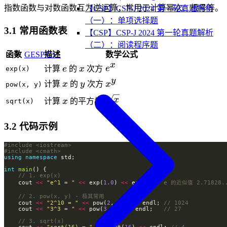
指数函数与对数函数互为逆运算，常用于计算幂次、根号等。
【CSP】CSP-J 2024 第一轮真题解析
（一）：单项选择题
3.1 常用函数表
【CSP】CSP-J 2024 第一轮真题解析
（二）：阅读程序题
函数
描述
数学公式
GESP C++
x
e
x
e^x
e
计算
e
的
x
次方
exp(x)
y
x
y
x^y
计算
x
的
y
次方
x
pow(x, y)
\sqrt{x}
x
x
计算
x
的平方根
sqrt(x)
3.2 代码示例
#include
<iostream>
#include
<cmath>
using
namespace
int
main
    cout 
<<
"e^1 = "
<<
 exp(
1.0
) 
<<
 endl; 
    cout 
<<
"2^10 = "
<<
 pow(
2
, 
10
) 
<<
 endl; 
    cout 
<<
"3^3 = "
<<
 pow(
3
, 
3
) 
<<
 endl;   