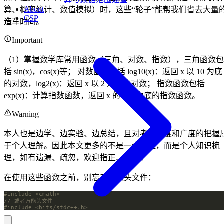
About
算、概率统计、数值模拟）时，这些“轮子”能帮我们省去大量
CSP
造车时间。
Important
（1）掌握数学库常用函数（三角、对数、指数），三角函数包
括 sin(x)，cos(x)等； 对数函数包括 log10(x)：返回 x 以 10 为底
的对数，log2(x)：返回 x 以 2 为底的对数； 指数函数包括
exp(x)：计算指数函数，返回 x 的以 e 为底的指数函数。
Warning
本人也是边学、边实验、边总结，且对考纲深度和广度的把握
于个人理解。因此本文更多的不是一个教程，而是个人知识梳
理，如有遗漏、疏忽，欢迎指正、交流。
在使用这些函数之前，别忘了引入头文件：
#include
<cmath>
#include
<bits/stdc++.h>