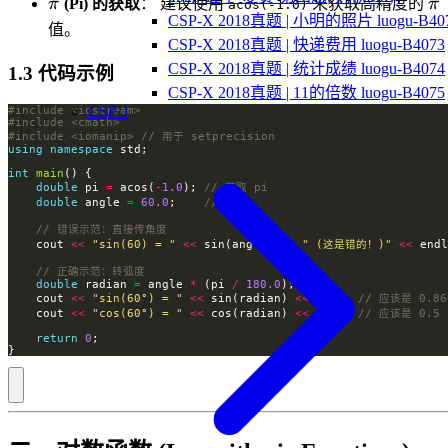
\pi
\p
π
(Pi) 的获取
： 建议使用
来获取高精度的
π
acos(-1.0)
CSP-X 2018真题 | 小明的照片 luogu-B40
值。
CSP-X 2018真题 | 快递费用 luogu-B4073
CSP-X 2018真题 | 统计成绩 luogu-B4074
1.3 代码示例
CSP-X 2018真题 | 11的倍数 luogu-B4075
CSP-J
#include
<iostream>
#include
<cmath>
#include
<iomanip>
using
namespace
int
main
double
 pi 
=
 acos(
-
1.0
); 
double
 angle 
=
60.0
;    
    cout 
<<
"sin(60) = "
<<
 sin(angle) 
<<
" (这是错的！)"
<<
double
 radian 
=
 angle 
*
 (pi 
/
180.0
    cout 
<<
"sin(60°) = "
<<
 sin(radian) 
<<
 endl; 
    cout 
<<
"cos(60°) = "
<<
 cos(radian) 
<<
 endl; 
return
0
}