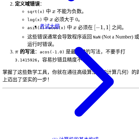
定义域错误
：
x
中
x
不能为负数。
sqrt(x)
x
中
x
必须大于 0。
log(x)
x
[-1,
考试大纲
[
−
1
,
1
]
/
中
x
必须在
之间。
asin(x)
acos(x)
1]
这些错误通常会导致程序返回
(Not a Number) 
NaN
运行时错误。
\pi
π
的写法
：
是最稳健的写法，不要手打
acos(-1.0)
，容易抄错且精度不够。
3.1415926
掌握了这些数学工具，你就在通往高级算法（如计算几何）的
上迈出了坚实的一步！