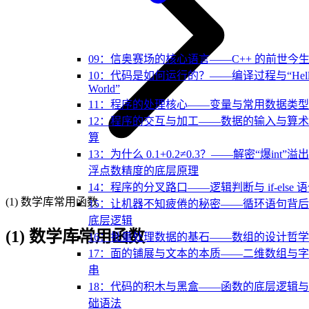
09：信奥赛场的核心语言——C++ 的前世今
10：代码是如何运行的？——编译过程与“Hell
World”
11：程序的处理核心——变量与常用数据类型
12：程序的交互与加工——数据的输入与算
算
13：为什么 0.1+0.2≠0.3？——解密“爆int”溢
浮点数精度的底层原理
14：程序的分叉路口——逻辑判断与 if-else 
(1) 数学库常用函数
15：让机器不知疲倦的秘密——循环语句背
底层逻辑
(1) 数学库常用函数
16：批量处理数据的基石——数组的设计哲学
17：面的铺展与文本的本质——二维数组与
串
18：代码的积木与黑盒——函数的底层逻辑
础语法