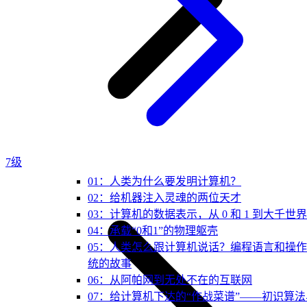
7级
01：人类为什么要发明计算机？
02：给机器注入灵魂的两位天才
03：计算机的数据表示，从 0 和 1 到大千世界
04：承载“0和1”的物理躯壳
05：人类怎么跟计算机说话？编程语言和操
统的故事
06：从阿帕网到无处不在的互联网
07：给计算机下达的“作战菜谱”——初识算法