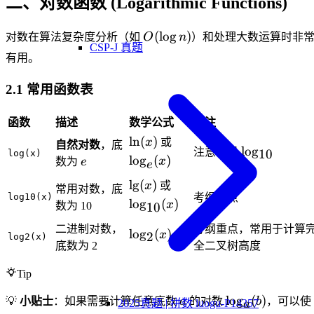
二、对数函数 (Logarithmic Functions)
O(\log
(
lo
g
)
对数在算法复杂度分析（如
O
n
）和处理大数运算时非
CSP-J 真题
n)
有用。
2.1 常用函数表
函数
描述
数学公式
备注
\ln(x)
\log_e(x)
ln
(
)
x
或
自然对数
，底
\log_{10}
lo
g
注意不是
10
log(x)
e
lo
g
(
)
x
数为
e
e
\lg(x)
\log_{10}
l
g
(
)
x
或
常用对数，底
log10(x)
考纲重点
(x)
lo
g
(
)
x
数为 10
10
二进制对数，
考纲重点，常用于计算
\log_2(x)
lo
g
(
)
x
2
log2(x)
底数为 2
全二叉树高度
Tip
a
\log_a(b)
lo
g
(
)
💡
小贴士
：如果需要计算任意底数
a
的对数
b
，可以使
2025真题 | 拼数 luogu-P14357
a