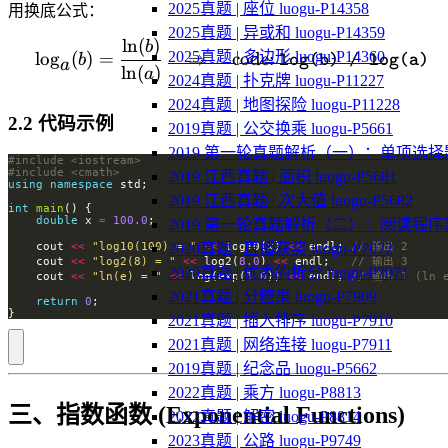
2025真题 | 座位 luogu-P14358
用换底公式：
2025真题 | 异或和 luogu-P14359
ln
(
)
\log_a(b) = \frac{\ln(b)}
b
2025真题 | 多边形 luogu-P14360
lo
g
(
)
=
⇒
code:
b
log(b) / log(a)
a
ln
(
)
a
2024真题 | 扑克牌 luogu-P11227
2024真题 | 地图探险 luogu-P11228
2.2 代码示例
2019真题 | 公交换乘 luogu-P5661
2019 第一轮真题解析（一）：单项选择
#include
<iostream>
#include
<cmath>
2019 江西真题 | 面积 luogu-P5681
using
namespace
2019 江西真题 | 次大值 luogu-P5682
int
main
double
 x 
=
100.0
2019 第一轮真题解析（二）：阅读程序
    cout 
<<
"log10(100) = "
<<
 log10(x) 
<<
 endl; 
2020真题 | 直播获奖 luogu-P7072
    cout 
<<
"log2(8) = "
<<
 log2(
8.0
) 
<<
 endl;   
2020真题 | 优秀的拆分 luogu-P7071
    cout 
<<
"ln(e) = "
<<
 log(exp(
1.0
)) 
<<
 endl; 
2021真题 | 分糖果 luogu-P7909
return
0
}
2021真题 | 插入排序 luogu-P7910
2021真题 | 网络连接 luogu-P7911
2019真题 | 纪念品 luogu-P5662
2022真题 | 乘方 luogu-P8813
三、指数函数 (Exponential Functions)
2022真题 | 解密 luogu-P8814
2023真题 | 公路 luogu-P9749