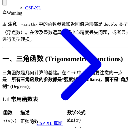
CSP-XL
Warning
⚠️
注意
：
中的函数参数和返回值通常都是
类型
<cmath>
double
（浮点数）。在涉及整数运算时要小心精度丢失问题，或者显
进行类型转换。
一、三角函数 (Trigonometric Functions)
三角函数是几何计算的基础。在 C++ 中，最需要注意的一点
是：
所有三角函数的参数都是“弧度制” (Radians)，而不是“角
制” (Degrees)。
1.1 常用函数表
函数
描述
数学公式
\sin(x)
sin
(
)
x
sin(x)
正弦函数
CSP-XL 真题