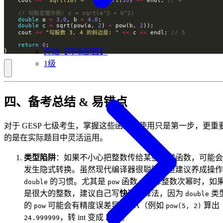
    cout 
<<
"sqrt(16) = "
<<
 sqrt(
16
) 
<<
 endl; 
double
 a 
=
3.0
, b 
=
4.0
double
 c 
=
 sqrt(pow(a, 
2
) 
+
 pow(b, 
2
    cout 
<<
"勾股数 3, 4 的斜边是: "
<<
 c 
<<
 endl; 
return
0
开始【环境配置】
}
1级
四、备考总结 & 易错点
对于 GESP 七级考生，掌握这些函数的使用只是第一步，更重
的是在实际题目中灵活运用。
类型陷阱
：如果不小心把整数传给某些数学函数，可能会
发生隐式转换。虽然现代编译器很聪明，但建议养成操作
的习惯。尤其是
函数，计算整数次幂时，如
double
pow
是很大的整数，建议自己写
快速幂
算法，因为
类
double
的
可能会有精度误差导致WA（例如
算出
pow
pow(5, 2)
，转 int 变成 24）。
24.999999