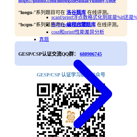
https://github.com/lihongzheshuai/yummy-code
“
luogu-
”系列题目可在
洛谷题库
在线评测。
scanf/printf浮点数格式化到底是%lf还是%
布尔(bool)型变量
“
bcqm-
”系列题目可在
编程启蒙题库
在线评测。
cout和printf性能差异分析
真题
GESP/CSP认证交流QQ群：
688906745
GESP/CSP 认证学习微信公众号