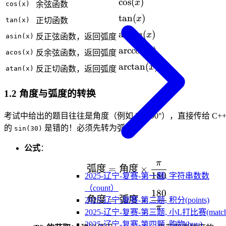
\cos(x)
cos
(
)
x
cos(x)
余弦函数
\tan(x)
tan
(
)
x
tan(x)
正切函数
\arcsin(x)
arcsin
(
)
x
asin(x)
反正弦函数，返回弧度
\arccos(x)
arccos
(
)
x
acos(x)
反余弦函数，返回弧度
\arctan(x)
arctan
(
)
x
atan(x)
反正切函数，返回弧度
1.2 角度与弧度的转换
考试中给出的题目往往是角度（例如 30°, 90°），直接传给 C+
的
是错的！必须先转为弧度。
sin(30)
公式
：
π
\text{弧度} = \text{角度
弧度
=
角度
×
180
2025-辽宁-复赛-第一题, 字符串数数
（count）
180
\text{角度} = \text{弧度
角度
=
弧度
×
2025-辽宁-复赛-第二题, 积分(points)
π
2025-辽宁-复赛-第三题, 小L打比赛(match
2025-辽宁-复赛-第四题, 购物(buy)