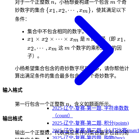
n
m
对于一个正整数
n
，小杨想要构建一个包含
m
个奇
\
{
,
,
⋯
,
}
1
2
妙数字的集合
x
x
x
，使其满足以下
m
{x_1,x_2,\cdots,x_m\}
条件：
集合中不包含相同的数字。
x_1\times
n
x_1,x_2
×
×
⋯
×
,
1
2
1
x
x
x
是
n
的因子（即
x
m
x_2\times
m
n
,
⋯
,
2
x
x
这
m
个数字的乘积是
n
的因
m
\cdots\times
子）。
x_m
小杨希望集合包含的奇妙数字尽可能多，请你帮他计
算出满足条件的集合最多包含多少个奇妙数字。
输入格式
n
第一行包含一个正整数
n
，含义如题面所示。
2025-辽宁-复赛-第一题, 字符串数数
（count）
输出格式
2025-辽宁-复赛-第二题, 积分(points)
2025-辽宁-复赛-第三题, 小L打比赛(match
输出一个正整数，代表满足条件的集合最多包含的奇
2025-辽宁-复赛-第四题, 购物(buy)