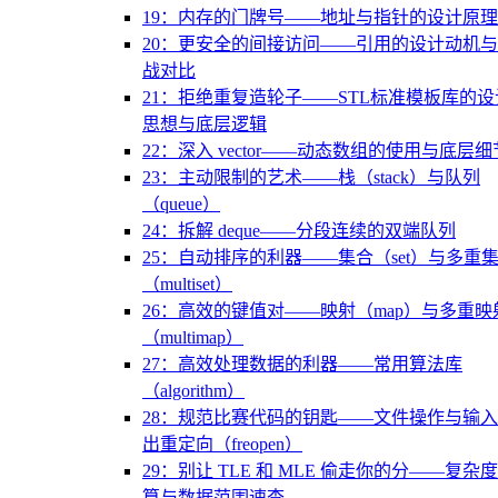
19：内存的门牌号——地址与指针的设计原理
20：更安全的间接访问——引用的设计动机
战对比
21：拒绝重复造轮子——STL标准模板库的设
思想与底层逻辑
22：深入 vector——动态数组的使用与底层细
23：主动限制的艺术——栈（stack）与队列
（queue）
24：拆解 deque——分段连续的双端队列
25：自动排序的利器——集合（set）与多重
（multiset）
26：高效的键值对——映射（map）与多重映
（multimap）
27：高效处理数据的利器——常用算法库
（algorithm）
28：规范比赛代码的钥匙——文件操作与输
出重定向（freopen）
29：别让 TLE 和 MLE 偷走你的分——复杂
算与数据范围速查