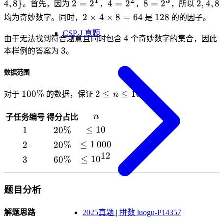
2=2^1
4=2^2
8=2^3
2,4,8
4
,
8
}
2
=
2
4
=
2
8
=
2
2
,
4
,
8
。首先，因为
，
，
，所以
2\times
128
2
×
4
×
8
=
64
128
均为奇妙数字。同时，
是
的的因子。
4\times
CSP-J 真题
4
4
8=64
由于无法找到符合题意且同时包含
个奇妙数字的集合，因此
3
3
本样例的答案为
。
数据范围
12
100\%
2\le
100%
2
≤
≤
1
0
对于
的数据，保证
n
。
n\le
10^{12}
n
n
子任务编号
得分占比
\le
≤
10
1
1
20\%
20%
10
≤
\le
1
000
2
2
20\%
20%
12
1\,000
≤
1
\le
0
3
3
60\%
60%
10^{12}
题目分析
2025真题 | 拼数 luogu-P14357
解题思路