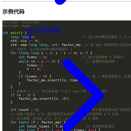
示例代码
#include
<iostream>
#include
<map>
开始【环境配置】
int
main
1级
long
long
 n;                       
    std
::
cin 
>>
    std
::
map
<
long
long
, 
int
>
 factor_mp; 
for
 (
long
long
 i 
=
2
; i 
*
 i 
<=
 n; i
++
int
 times 
=
0
;                 
while
 (n 
%
 i 
==
0
) {             
            times
++
            n 
/=
if
 (times 
>
0
) {                 
if
 (n 
>
1
        factor_mp.insert({n, 
1
int
 count 
=
0
;                       
for
 (
auto
&
int
 total_times 
=
 f.second;      
for
 (
int
 i 
=
1
; i 
<=
 total_times; i
++