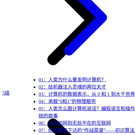
01：人类为什么要发明计算机？
02：给机器注入灵魂的两位天才
5级
03：计算机的数据表示，从 0 和 1 到大千世界
04：承载“0和1”的物理躯壳
05：人类怎么跟计算机说话？编程语言和操
统的故事
06：从阿帕网到无处不在的互联网
07：给计算机下达的“作战菜谱”——初识算法