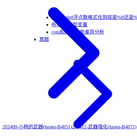
scanf/printf浮点数格式化到底是%lf还是%
布尔(bool)型变量
cout和printf性能差异分析
真题
202409-小杨的武器(luogu-B4051)
202412-武器强化(luogu-B4071)