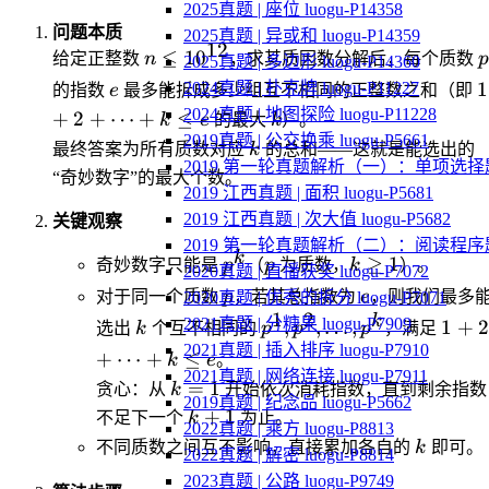
2025真题 | 座位 luogu-P14358
问题本质
2025真题 | 异或和 luogu-P14359
12
n\le
≤
1
0
给定正整数
n
，求其质因数分解后，每个质数
p
2025真题 | 多边形 luogu-P14360
10^{12}
e
1
1
2024真题 | 扑克牌 luogu-P11227
的指数
e
最多能拆成多少组互不相同的正整数之和（即
e
k
2024真题 | 地图探险 luogu-P11228
+
2
+
⋯
+
≤
k
e
的最大
k
）。
2019真题 | 公交换乘 luogu-P5661
k
最终答案为所有质数对应
k
的总和——这就是能选出的
2019 第一轮真题解析（一）：单项选择
“奇妙数字”的最大个数。
2019 江西真题 | 面积 luogu-P5681
2019 江西真题 | 次大值 luogu-P5682
关键观察
2019 第一轮真题解析（二）：阅读程序
k
p^k
p
k\ge
≥
1
奇妙数字只能是
p
（
p
为质数，
k
）。
2020真题 | 直播获奖 luogu-P7072
1
p
e
对于同一个质数
p
，若其总指数为
e
，则我们最多
2020真题 | 优秀的拆分 luogu-P7071
1
2
k
k
p^1,p^2,\dots,p^k
1+2+
2021真题 | 分糖果 luogu-P7909
,
,
…
,
1
+
选出
k
个互不相同的
p
p
p
，满足
e
2021真题 | 插入排序 luogu-P7910
+
⋯
+
≤
k
e
。
2021真题 | 网络连接 luogu-P7911
k=1
=
1
贪心：从
k
开始依次消耗指数，直到剩余指数
2019真题 | 纪念品 luogu-P5662
k+1
+
1
不足下一个
k
为止。
2022真题 | 乘方 luogu-P8813
k
不同质数之间互不影响，直接累加各自的
k
即可。
2022真题 | 解密 luogu-P8814
2023真题 | 公路 luogu-P9749