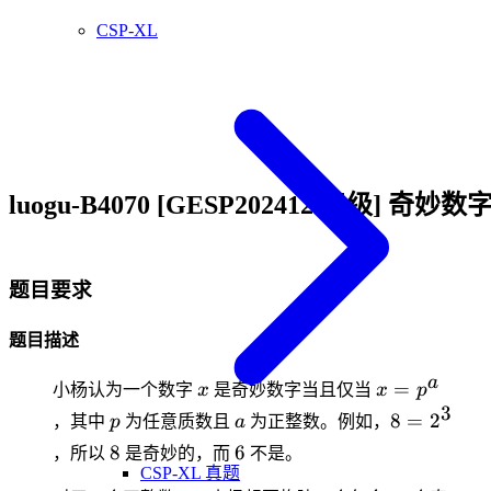
CSP-XL
luogu-B4070 [GESP202412 五级] 奇妙数
题目要求
题目描述
a
x
x=p^a
=
小杨认为一个数字
x
是奇妙数字当且仅当
x
p
3
p
a
8=2^3
8
=
2
，其中
p
为任意质数且
a
为正整数。例如，
8
6
8
6
，所以
是奇妙的，而
不是。
CSP-XL 真题