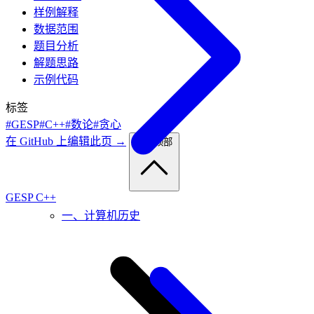
样例解释
数据范围
题目分析
解题思路
示例代码
标签
#GESP
#C++
#数论
#贪心
在 GitHub 上编辑此页 →
返回顶部
GESP C++
一、计算机历史