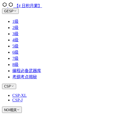
【# 日积月累】
GESP
1级
2级
3级
4级
5级
6级
7级
8级
编程必备武器库
考纲考点揭秘
CSP
CSP-XL
CSP-J
NOI相关