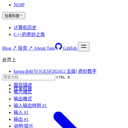
NOIP
信奥科普
计算机历史
C++的奇妙之旅
Blog ↗
投资 ↗
About
Tags
GitHub
此页上
luogu-B4070 [GESP202412 五级] 奇妙数字
CTRL K
题目要求
题目描述
信奥科普
输入格式
输出格式
输入输出样例 #1
输入 #1
输出 #1
说明/提示