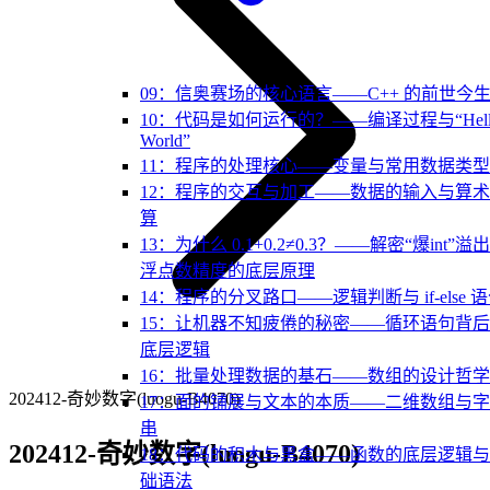
09：信奥赛场的核心语言——C++ 的前世今
10：代码是如何运行的？——编译过程与“Hell
World”
11：程序的处理核心——变量与常用数据类型
12：程序的交互与加工——数据的输入与算
算
13：为什么 0.1+0.2≠0.3？——解密“爆int”溢
浮点数精度的底层原理
14：程序的分叉路口——逻辑判断与 if-else 
15：让机器不知疲倦的秘密——循环语句背
底层逻辑
16：批量处理数据的基石——数组的设计哲学
202412-奇妙数字(luogu-B4070)
17：面的铺展与文本的本质——二维数组与
串
202412-奇妙数字(luogu-B4070)
18：代码的积木与黑盒——函数的底层逻辑
础语法