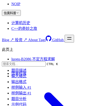
NOIP
信奥科普
计算机历史
C++的奇妙之旅
Blog ↗
投资 ↗
About
Tags
GitHub
此页上
luogu-B2086 不定方程求解
CTRL K
题目要求
题目描述
信奥科普
输入格式
输出格式
样例输入 #1
样例输出 #1
题目分析
示例代码