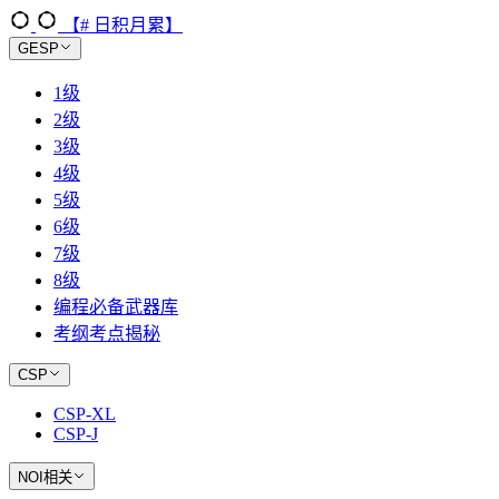
【# 日积月累】
GESP
1级
2级
3级
4级
5级
6级
7级
8级
编程必备武器库
考纲考点揭秘
CSP
CSP-XL
CSP-J
NOI相关