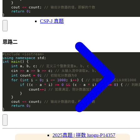
    cout 
<<
 count; 
return
0
}
CSP-J 真题
思路二
#include
<iostream>
using
namespace
int
main
int
 a, b, c; 
    cin 
>>
 a 
>>
 b 
>>
 c; 
int
 count 
=
0
; 
for
 (
int
 i 
=
0
; i 
<=
1000
; i
++
) { 
if
 ((c 
-
 a 
*
 i) 
>=
0
&&
 (c 
-
 a 
*
 i) 
%
 b 
==
0
) { 
            count
++
; 
    cout 
<<
 count; 
return
0
}
2025真题 | 拼数 luogu-P14357