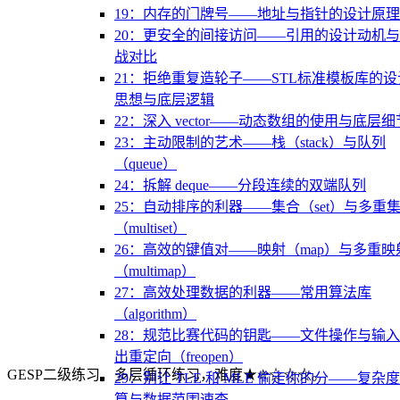
19：内存的门牌号——地址与指针的设计原理
20：更安全的间接访问——引用的设计动机
战对比
21：拒绝重复造轮子——STL标准模板库的设
思想与底层逻辑
22：深入 vector——动态数组的使用与底层细
23：主动限制的艺术——栈（stack）与队列
（queue）
24：拆解 deque——分段连续的双端队列
25：自动排序的利器——集合（set）与多重
（multiset）
26：高效的键值对——映射（map）与多重映
（multimap）
27：高效处理数据的利器——常用算法库
（algorithm）
28：规范比赛代码的钥匙——文件操作与输
出重定向（freopen）
GESP二级练习，多层循环练习，难度★✮☆☆☆。
29：别让 TLE 和 MLE 偷走你的分——复杂
算与数据范围速查