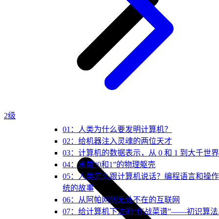
2级
01：人类为什么要发明计算机？
02：给机器注入灵魂的两位天才
03：计算机的数据表示，从 0 和 1 到大千世界
04：承载“0和1”的物理躯壳
05：人类怎么跟计算机说话？编程语言和操
统的故事
06：从阿帕网到无处不在的互联网
07：给计算机下达的“作战菜谱”——初识算法