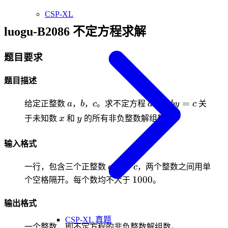
CSP-XL
luogu-B2086 不定方程求解
题目要求
题目描述
a
b
c
ax+by=c
+
=
给定正整数
a
，
b
，
c
。求不定方程
a
x
b
y
c
关
x
y
于未知数
x
和
y
的所有非负整数解组数。
输入格式
a
b
c
一行，包含三个正整数
a
，
b
，
c
，两个整数之间用单
1000
1000
个空格隔开。每个数均不大于
。
输出格式
CSP-XL 真题
一个整数，即不定方程的非负整数解组数。