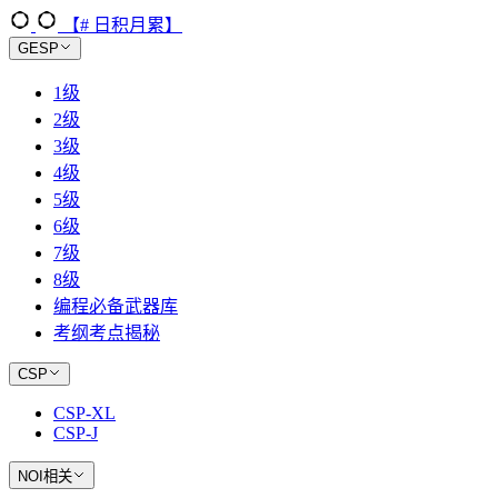
【# 日积月累】
GESP
1级
2级
3级
4级
5级
6级
7级
8级
编程必备武器库
考纲考点揭秘
CSP
CSP-XL
CSP-J
NOI相关