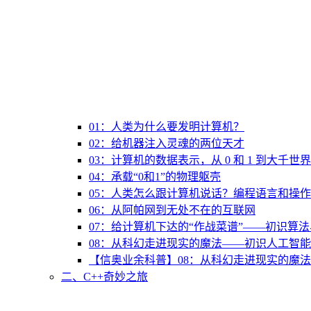
01：人类为什么要发明计算机？
02：给机器注入灵魂的两位天才
03：计算机的数据表示，从 0 和 1 到大千世界
04：承载“0和1”的物理躯壳
05：人类怎么跟计算机说话？编程语言和操
06：从阿帕网到无处不在的互联网
07：给计算机下达的“作战菜谱”——初识算
08：从科幻走进现实的魔法——初识人工智能
【信奥业余科普】08：从科幻走进现实的魔法
二、C++奇妙之旅