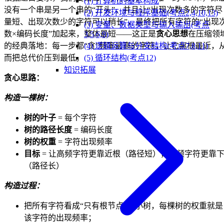
(1) 计算机的基本构成
没有一个串是另一个串的“开头”，并且让“出现次数多的字符尽
(2) 开发环境与程序基础(考点2,4,10,13)
量短、出现次数少的字符可以稍长”，最终把所有字符的“出现
(3) 变量、数据类型与输入输出(考点
数×编码长度”加起来，整体最短——这正是
贪心思想
在压缩领
3,5,6,9)
的经典落地：每一步都“贪”频率最高的字符，让它离根最近，
(4) 逻辑运算与分支结构(考点7,8,11)
而把总代价压到最低。
(5) 循环结构(考点12)
知识拓展
贪心思路：
构造一棵树：
树的叶子
= 每个字符
树的路径长度
= 编码长度
树的权重
= 字符出现频率
目标
= 让高频字符更靠近根（路径短），低频字符更靠
（路径长）
构造过程：
把所有字符看成“只有根节点”的小树，每棵树的权重就是
该字符的出现频率；