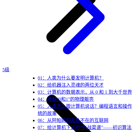
5级
01：人类为什么要发明计算机？
02：给机器注入灵魂的两位天才
03：计算机的数据表示，从 0 和 1 到大千世界
04：承载“0和1”的物理躯壳
05：人类怎么跟计算机说话？编程语言和操
统的故事
06：从阿帕网到无处不在的互联网
07：给计算机下达的“作战菜谱”——初识算法