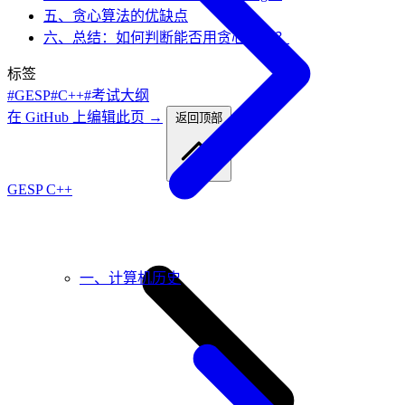
五、贪心算法的优缺点
六、总结：如何判断能否用贪心算法？
标签
#GESP
#C++
#考试大纲
在 GitHub 上编辑此页 →
返回顶部
GESP C++
一、计算机历史