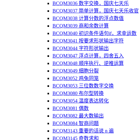
BCQM3036 数字交换，国庆七天乐
BCQM3037 简单计算，国庆七天乐收官
BCQM3038 计算分数的浮点数值
BCQM3039 商和余数计算
BCQM3040 初识条件语句if，求幸运数
BCQM3041 按要求形状输出字符
BCQM3044 字符形状输出
BCQM3047 浮点计算，四舍五入
BCQM3048 顺序执行、逆推运算
BCQM3049 细胞分裂
BCQM3052 鸡兔同笼
BCQM3053 三位数数字交换
BCQM3080 布尔型转换
BCQM3054 温度表达转化
BCQM3081 偶数
BCQM3082 最大数输出
BCQM3084 智商问题
BCQM3143 重要的话说 n 遍
BCQM3145 奇数求和