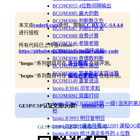
BCQM3055 4位数间隔输出
BCQM3085 最大的数
BCQM3086 判断数正负
本文由
coderli.com
原创，按照
CC BY-NC-SA 4.0
BCQM3087 判断灯开关
进行授权
BCQM3088 收费计算
BCQM3146 老狼老狼
所有代码已上传至Github：
BCQM3147 for循环求和
https://github.com/lihongzheshuai/yummy-code
BCQM3090 奇偶数判断
“
luogu-
”系列题目可在
洛谷题库
在线评测。
BCQM3148 循环输出
BCQM3056 等差数列末项计算
“
bcqm-
”系列题目可在
编程启蒙题库
在线评测。
BCQM3149 重复说话
luogu-B3846 闰年求和
BCQM3092 双面打印
luogu-B3847 [GESP样题 一级] 当天的第
GESP/CSP认证交流QQ群：
688906745
秒
luogu-B3993 明日复明日
luogu-B3659 [语言月赛202209] 课程QQ
GESP/CSP 认证学习微信公众号
luogu-B2068 统计满足条件的 4 位数