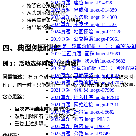
2025真题 | 座位 luogu-P14358
按照贪心策略排序；
2025真题 | 异或和 luogu-P14359
从头到尾做出选择；
2025真题 | 多边形 luogu-P14360
保留满足条件的部分结果；
2024真题 | 扑克牌 luogu-P11227
得出最终解。
2024真题 | 地图探险 luogu-P11228
2019真题 | 公交换乘 luogu-P5661
2019 第一轮真题解析（一）：单项选择
四、典型例题讲解
2019 江西真题 | 面积 luogu-P5681
2019 江西真题 | 次大值 luogu-P5682
例 1：活动选择问题（经典题）
2019 第一轮真题解析（二）：阅读程序
n
2020真题 | 直播获奖 luogu-P7072
问题描述：
有
n
个活动，每个活动有开始时间
和结束时
s[i]
2020真题 | 优秀的拆分 luogu-P7071
，同一时间只能进行一个活动。求能安排的最多活动数量
f[i]
2021真题 | 分糖果 luogu-P7909
贪心思路：
2021真题 | 插入排序 luogu-P7910
2021真题 | 网络连接 luogu-P7911
每次选择
结束时间最早
的活动；
2019真题 | 纪念品 luogu-P5662
然后删除所有与它冲突的活动；
2022真题 | 乘方 luogu-P8813
重复上述步骤。
2022真题 | 解密 luogu-P8814
2023真题 | 公路 luogu-P9749
伪代码：