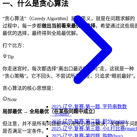
一、什么是贪心算法
“贪心算法”（Greedy Algorithm）顾名思义，就是在问题求解的
过程中，每一步都
做出当前看来最优的选择
，希望通过这些局
最优的选择，最终得到全局最优解。
打个比方：
Tip
你走迷宫时，每次都选择“离出口最近的方向”走，这就是一种
“贪心策略”。它不回头、不尝试所有路径，只追求“眼前最好”
贪心算法的核心思想是：
Note
2025-辽宁-复赛-第一题, 字符串数数
局部最优 → 全局最优（在某些问题中成立）
（count）
2025-辽宁-复赛-第二题, 积分(points)
但注意，并不是所有问题都可以用贪心算法解决，关键在于问
2025-辽宁-复赛-第三题, 小L打比赛(match
是否满足一定条件。
2025-辽宁-复赛-第四题, 购物(buy)