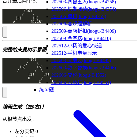
合并最后两个 5：
202503-四舍五入(luogu-B4258)
202506-假期阅读(luogu-B4354)
202506-值日(luogu-B4355)
     A       [D,CB]
202506-客观题解析
202509-商店折扣(luogu-B4409)
202509-金字塔(luogu-B4410)
202512-小杨的爱心快递
完整哈夫曼树示意图
202512-手机电量显示
202603-交朋友(luogu-B4495)
202603-数字替换(luogu-B4496)
202606-交税(luogu-B4552)
202606-去旅行(luogu-B4551)
                 C     B
练习题
编码生成（左0右1）
从根节点出发：
左分支记 0