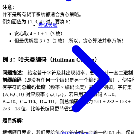
注意：
并不是所有货币系统都适合贪心策略。
例如面值为 {1, 3, 4} 时，要凑 6：
考试大纲
贪心取 4 + 1 + 1（3 枚）
但最优解是 3 + 3（2 枚） 所以，贪心算法并非万能！
例 3：哈夫曼编码（Huffman Coding）
问题描述：
给定若干字符及其出现频率，要求设计一套
二进制
前缀编码
（即没有任何一个编码是另一个编码的前缀），使得
有字符的
总编码长度
（频率 × 编码长度）最小。例如，字符集
{A,B,C,D} 对应频率 {5,2,1,2}，若采用变长编码 A→0、
B→10、C→110、D→111，则总编码长度为 5×1 + 2×2 + 1×3 +
2×3 = 18 位，比等长编码更节省空间。
题目拆解：
根据题目要求，我们要给每个字符安排一个唯一的 0/1 串，保