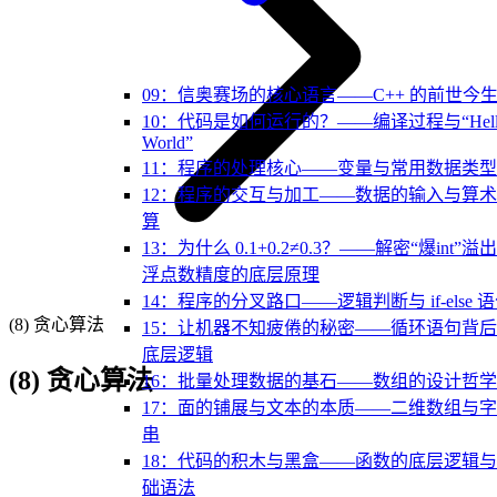
09：信奥赛场的核心语言——C++ 的前世今
10：代码是如何运行的？——编译过程与“Hell
World”
11：程序的处理核心——变量与常用数据类型
12：程序的交互与加工——数据的输入与算
算
13：为什么 0.1+0.2≠0.3？——解密“爆int”溢
浮点数精度的底层原理
14：程序的分叉路口——逻辑判断与 if-else 
(8) 贪心算法
15：让机器不知疲倦的秘密——循环语句背
底层逻辑
(8) 贪心算法
16：批量处理数据的基石——数组的设计哲学
17：面的铺展与文本的本质——二维数组与
串
18：代码的积木与黑盒——函数的底层逻辑
础语法