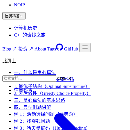
NOIP
信奥科普
计算机历史
C++的奇妙之旅
Blog ↗
投资 ↗
About
Tags
GitHub
此页上
一、什么是贪心算法
CTRL K
二、贪心算法的两个关键性质
1. 最优子结构（Optimal Substructure）
信奥科普
2. 无后效性（Greedy Choice Property）
三、贪心算法的基本思路
四、典型例题讲解
例 1：活动选择问题（经典题）
例 2：找零钱问题
例 3：哈夫曼编码（Huffman Coding）