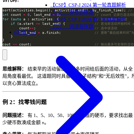
【CSP】CSP-J 2024 第一轮真题解析
sort(activities.begin(), activities.end(), by_finish_time); 
（一）：单项选择题
int
 count 
=
0
, last_end 
=
0
;                
【CSP】CSP-J 2024 第一轮真题解析
for
 (
auto
 a : activities) {                 
if
 (a.start 
>=
 last_end) {              
（二）：阅读程序题
        count
++
;                            
GESP C++
        last_end 
=
 a.finish;                
cout 
<<
 count;                              
思维解释：
结束早的活动留出了更多时间给后面的活动，从全
局角度看最优。 这道题同时具备“最优子结构”和“无后效性”，
以贪心算法成立。
例 2：找零钱问题
问题描述：
有 1、5、10、50、100 元面值的硬币，要求找出最
少硬币数凑成金额
。
n