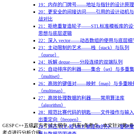
19：内存的门牌号——地址与指针的设计原理
20：更安全的间接访问——引用的设计动机
战对比
21：拒绝重复造轮子——STL标准模板库的设
思想与底层逻辑
22：深入 vector——动态数组的使用与底层细
23：主动限制的艺术——栈（stack）与队列
（queue）
24：拆解 deque——分段连续的双端队列
25：自动排序的利器——集合（set）与多重
（multiset）
26：高效的键值对——映射（map）与多重映
（multimap）
27：高效处理数据的利器——常用算法库
（algorithm）
28：规范比赛代码的钥匙——文件操作与输
出重定向（freopen）
GESP C++五级官方考试大纲中，共有
条考点，本文针对第
条
9
8
29：别让 TLE 和 MLE 偷走你的分——复杂
考点进行分析介绍。
算与数据范围速查