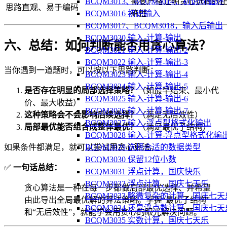
BCQM3013、BCQM3014，初识for循环
需要严格证明贪心选择的
思路直观、易于编码
BCQM3016 初识输入
确性
BCQM3017、BCQM3018，输入后输出
BCQM3020 输入-计算-输出
六、总结：如何判断能否用贪心算法？
BCQM3021 输入-计算-输出-2
BCQM3022 输入-计算-输出-3
当你遇到一道题时，可以按以下思路判断：
BCQM3023 输入-计算-输出-4
BCQM3024 输入-计算-输出-5
是否存在明显的局部选择策略？
（如最早结束、最小代
BCQM3025 输入-计算-输出-6
价、最大收益）
BCQM3026 输入-计算-输出-7
这种策略会不会影响后续选择？
（满足无后效性）
BCQM3027 输入-浮点型格式化输出
局部最优能否组合成整体最优？
（满足最优子结构）
BCQM3028 输入-计算-浮点型格式化输
BCQM3029 选择合适的数据类型
如果条件都满足，就可以尝试用贪心算法。
BCQM3030 保留12位小数
✅
一句话总结：
BCQM3031 浮点计算，国庆快乐
BCQM3032 浮点计算，国庆七天乐
贪心算法是一种在每一步都做局部最优选择、并希望
BCQM3033 略微复杂的计算，国庆七天
由此导出全局最优解的算法策略。掌握“最优子结构”
BCQM3034 还是浮点数计算，国庆七天
和“无后效性”，就能学会用贪心的眼光解决问题。
BCQM3035 实数计算，国庆七天乐