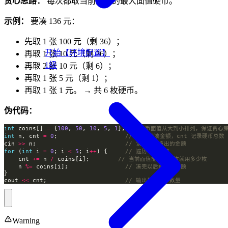
贪心思路：
每次都取当前能用的最大面值硬币。
示例：
要凑 136 元：
先取 1 张 100 元（剩 36）；
开始【环境配置】
再取 1 张 10 元（剩 26）；
1级
再取 2 张 10 元（剩 6）；
再取 1 张 5 元（剩 1）；
再取 1 张 1 元。 → 共 6 枚硬币。
伪代码：
int
 coins[] 
=
 {
100
, 
50
, 
10
, 
5
, 
1
}; 
int
 n, cnt 
=
0
;                   
cin 
>>
 n;                         
for
 (
int
 i 
=
0
; i 
<
5
; i
++
) {     
    cnt 
+=
 n 
/
 coins[i];        
    n 
%=
 coins[i];                
cout 
<<
 cnt;                      
Warning