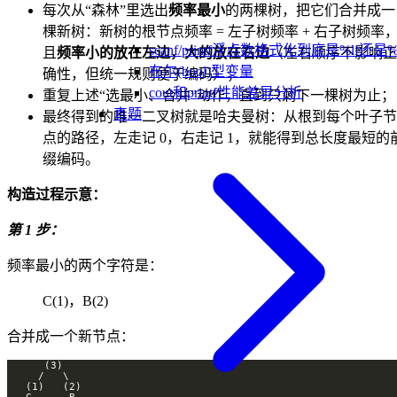
每次从“森林”里选出
频率最小
的两棵树，把它们合并成一
棵新树：新树的根节点频率 = 左子树频率 + 右子树频率
scanf/printf浮点数格式化到底是%lf还是%
且
频率小的放在左边，大的放在右边
（左右顺序不影响正
布尔(bool)型变量
确性，但统一规则便于编码）；
cout和printf性能差异分析
重复上述“选最小、合并”动作，直到只剩下一棵树为止；
真题
最终得到的唯一二叉树就是哈夫曼树：从根到每个叶子节
点的路径，左走记 0，右走记 1，就能得到总长度最短的
缀编码。
构造过程示意：
第 1 步：
频率最小的两个字符是：
C(1)，B(2)
合并成一个新节点：
   C      B