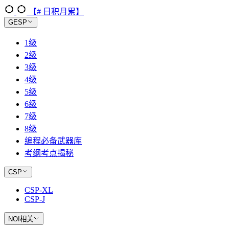
【# 日积月累】
GESP
1级
2级
3级
4级
5级
6级
7级
8级
编程必备武器库
考纲考点揭秘
CSP
CSP-XL
CSP-J
NOI相关