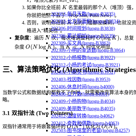
，堆顶元素为
。
x
min_val
K
如果你比全班前
K
名里最弱的那个人（堆顶）强
202303-每月天数(luogu-B3835)
你就把他挤下去了（Pop Min, Push New）。
202303-长方形面积(luogu-B3834)
K
否则，说明你连前
K
名的门槛都没摸到，也就没
202306-时间规划(luogu-B3838)
格进入“精英榜”。
202306-累计相加(luogu-B3839)
N
O(\log
(
lo
g
)
复杂度
：遍历
N
次，每次堆调整耗时
O
K
，总复
202309-买文具(luogu-B3863)
K)
O(N
K
(
lo
g
)
≪
杂度
O
N
K
。当
K
N
时优化明显。
202309-小明的幸运数(luogu-B3864)
\log
\ll
202312-小杨报数(luogu-B3922)
K)
N
202312-小杨的考试(luogu-B3921)
三、算法策略优化 (Algorithmic Strategies
202403-小杨买书(luogu-B3952)
202403-找因数(luogu-B3953)
202406-休息时间(luogu-b4000)
当数学公式和数据结构都救不了你时，就需要改变算法本身的
202406-立方数(luogu-b4001)
略。
202409-小杨购物(luogu-B4034)
202409-美丽数字(luogu-B4035)
3.1 双指针法 (Two Pointers)
202412-温度转换(luogu-b4062)
202412-奇数和偶数(luogu-b4063)
2
O(N^2)
O(N)
(
)
(
)
双指针通常用于将嵌套循环的
O
N
优化为
O
N
。
202503-图书馆里的老鼠(luogu-B4257)