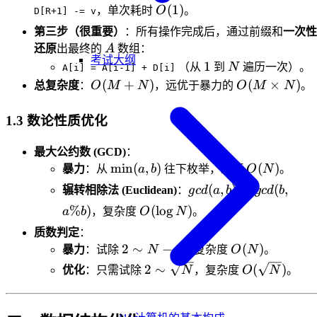
O(1)
(
1
)
，单次耗时
O
。
D[R+1] -= v
第三步（很重要）
：所有操作完成后，通过前缀和
一次性
A
还原
出最终的
A
数组：
考试大纲
1
N
1
（从
到
N
遍历一次）。
A[i] = A[i-1] + D[i]
O(M
O(M
(
+
)
(
×
)
总复杂度
：
O
M
N
，远优于暴力的
O
M
N
。
+
\times
N)
N)
1.3 数论性质优化
最大公约数 (GCD)
：
\min(a,
O(N)
min
(
,
)
(
)
暴力
：从
a
b
往下枚举，最坏
O
N
。
b)
gcd(a,
(
,
)
=
(
,
辗转相除法 (Euclidean)
：
g
c
d
a
b
g
c
d
b
b) =
O(\log
%
)
(
lo
g
)
a
b
，复杂度
O
N
。
gcd(b,
N)
质数判定
：
a \%
2
O(N)
2
∼
−
1
(
)
暴力
：试除
N
，复杂度
O
N
。
b)
\sim
2 \sim
O(\sqrt{N})
2
∼
(
)
优化
：只需试除
N
，复杂度
O
N
。
N-1
\sqrt{N}