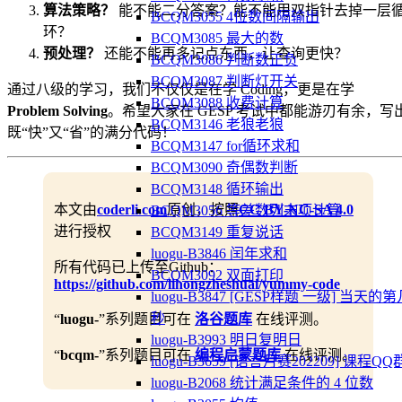
算法策略？
能不能二分答案？能不能用双指针去掉一层
BCQM3055 4位数间隔输出
环？
BCQM3085 最大的数
预处理？
还能不能再多记点东西，让查询更快？
BCQM3086 判断数正负
BCQM3087 判断灯开关
通过八级的学习，我们不仅仅是在学 Coding，更是在学
BCQM3088 收费计算
Problem Solving
。希望大家在 GESP 考试中都能游刃有余，写
BCQM3146 老狼老狼
既“快”又“省”的满分代码！
BCQM3147 for循环求和
BCQM3090 奇偶数判断
BCQM3148 循环输出
本文由
coderli.com
原创，按照
CC BY-NC-SA 4.0
BCQM3056 等差数列末项计算
进行授权
BCQM3149 重复说话
luogu-B3846 闰年求和
所有代码已上传至Github：
BCQM3092 双面打印
https://github.com/lihongzheshuai/yummy-code
luogu-B3847 [GESP样题 一级] 当天的第
秒
“
luogu-
”系列题目可在
洛谷题库
在线评测。
luogu-B3993 明日复明日
“
bcqm-
”系列题目可在
编程启蒙题库
在线评测。
luogu-B3659 [语言月赛202209] 课程QQ
luogu-B2068 统计满足条件的 4 位数