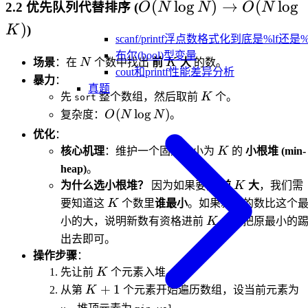
O(N
(
lo
g
)
→
(
lo
g
2.2 优先队列代替排序 (
O
N
N
O
N
\log
)
)
K
scanf/printf浮点数格式化到底是%lf还是%
N)
布尔(bool)型变量
\to
N
K
场景
：在
N
个数中找出
前
K
大
的数。
cout和printf性能差异分析
O(N
暴力
：
真题
K
\log
先
整个数组，然后取前
K
个。
sort
O(N
(
lo
g
)
K)
复杂度：
O
N
N
。
\log
优化
：
N)
K
核心机理
：维护一个固定大小为
K
的
小根堆 (min-
heap)
。
K
为什么选小根堆？
因为如果要找
前
K
大
，我们需
K
要知道这
K
个数里
谁最小
。如果新来的数比这个
K
小的大，说明新数有资格进前
K
大，把原最小的
出去即可。
操作步骤
：
K
先让前
K
个元素入堆。
K+1
+
1
从第
K
个元素开始遍历数组，设当前元素为