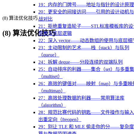
19：内存的门牌号——地址与指针的设计原理
20：更安全的间接访问——引用的设计动机
(8) 算法优化技巧
战对比
21：拒绝重复造轮子——STL标准模板库的设
(8) 算法优化技巧
思想与底层逻辑
22：深入 vector——动态数组的使用与底层细
23：主动限制的艺术——栈（stack）与队列
（queue）
24：拆解 deque——分段连续的双端队列
25：自动排序的利器——集合（set）与多重
（multiset）
26：高效的键值对——映射（map）与多重映
（multimap）
27：高效处理数据的利器——常用算法库
（algorithm）
28：规范比赛代码的钥匙——文件操作与输
出重定向（freopen）
29：别让 TLE 和 MLE 偷走你的分——复杂
算与数据范围速查