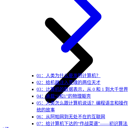
01：人类为什么要发明计算机？
02：给机器注入灵魂的两位天才
03：计算机的数据表示，从 0 和 1 到大千世界
04：承载“0和1”的物理躯壳
05：人类怎么跟计算机说话？编程语言和操
统的故事
06：从阿帕网到无处不在的互联网
07：给计算机下达的“作战菜谱”——初识算法