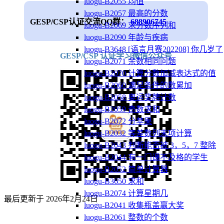
luogu-B2055 均值
luogu-B2057 最高的分数
GESP/CSP认证交流QQ群：
688906745
luogu-B2069 求分数序列和
luogu-B2090 年龄与疾病
luogu-B3648 [语言月赛202208] 你几岁了
GESP/CSP 认证学习微信公众号
luogu-B2071 余数相同问题
luogu-B2070 计算分数加减表达式的值
luogu-B2060 满足条件的数累加
luogu-B2058 奥运奖牌计数
luogu-B2059 奇数求和
luogu-B2072 分苹果
luogu-B2032 等差数列末项计算
luogu-B2043 判断能否被 3，5，7 整除
luogu-B2044 有一门课不及格的学生
luogu-B2052 简单计算器
luogu-B3650 求和
luogu-B2074 计算星期几
最后更新于
2026年2月24日
luogu-B2041 收集瓶盖赢大奖
luogu-B2061 整数的个数