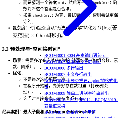
而是猜测一个答案
，然后写一个
函
mid
check(mid)
数判断这个答案是否合法。
如果
为真，尝试更好的；否则尝试更保
check(mid)
守的。
O(\log(\
(
lo
g
(
答
复杂度
：时间复杂度从“无法直接求解”转化为
O
案范围}) \
案范围
)
×
Check
耗时
)
。
\text{C
时})
3.3 预处理与“空间换时间”
BCQM3001-3004 基本输出语句cout
场景
：需要多次查询某些耗时的计算结果（如组合数、素
BCQM3005 基本输出语句printf
数、阶乘）。
BCQM3006 多行输出
优化
：
BCQM3007 中文多行输出
不要每次询问都算一遍。
BCQM3008 审题更重要，printf的格式
在程序开始时，先算好存在数组里（打表/预处
出
理）。
BCQM3009-简单二进制字符串输出
O(1)
(
1
)
询问时直接查表，复杂度
O
。
BCQM3010、BCQM3012、BCQM3019
变量值交换
经典案例：最大子段和 (Maximum Subarray Sum)
BCQM3011 简单数学应用题