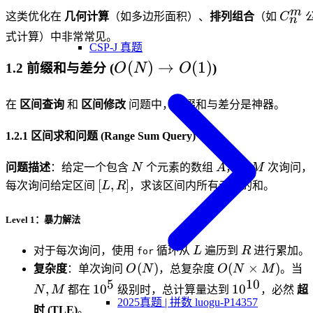
\times \text{项
m
C_n
这类优化在
几何计算
（如多边形面积）、
排列组合
（如
C
n
数}}{2}
式计算）中非常常见。
CSP-J 真题
O(N)
(
)
→
(
1
)
1.2 前缀和与差分 (
)
O
N
O
\to
O(1)
在
区间查询
和
区间修改
问题中，前缀和与差分是神器。
1.2.1 区间求和问题 (Range Sum Query)
N
A
M
问题描述
：给定一个包含
N
个元素的数组
A
，有
M
次询问，
[L,
[
,
]
每次询问给定区间
L
R
，求该区间内所有元素的和。
R]
Level 1：暴力解法
L
R
对于每次询问，使用
循环从
L
遍历到
R
进行累加。
for
O(N)
O(N
N
(
)
(
×
)
复杂度
：单次询问
O
N
，总复杂度
O
N
M
。当
\times
5
10
10^5
10^{10}
,
1
0
1
0
N
M
都在
级别时，总计算量达到
，必然
超
M)
2025真题 | 拼数 luogu-P14357
时 (TLE)
。