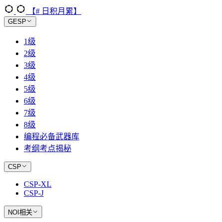
【# 日积月累】
GESP
1级
2级
3级
4级
5级
6级
7级
8级
编程必备武器库
考纲考点揭秘
CSP
CSP-XL
CSP-J
NOI相关