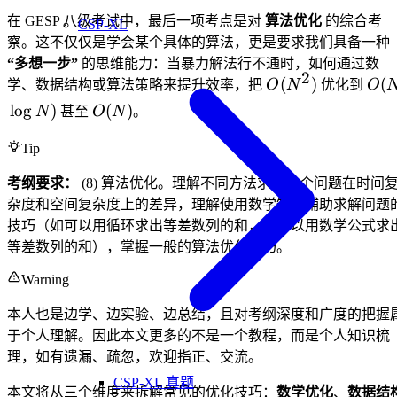
在 GESP 八级考试中，最后一项考点是对
算法优化
的综合考
CSP-XL
察。这不仅仅是学会某个具体的算法，更是要求我们具备一种
“多想一步”
的思维能力：当暴力解法行不通时，如何通过数
2
O(N^2)
O(
(
)
(
学、数据结构或算法策略来提升效率，把
O
N
优化到
O
\lo
O(N)
lo
g
)
(
)
N
甚至
O
N
。
N)
Tip
考纲要求：
(8) 算法优化。理解不同方法求解一个问题在时间
杂度和空间复杂度上的差异，理解使用数学知识辅助求解问题
技巧（如可以用循环求出等差数列的和，也可以用数学公式求
等差数列的和），掌握一般的算法优化技巧。
Warning
本人也是边学、边实验、边总结，且对考纲深度和广度的把握
于个人理解。因此本文更多的不是一个教程，而是个人知识梳
理，如有遗漏、疏忽，欢迎指正、交流。
CSP-XL 真题
本文将从三个维度来拆解常见的优化技巧：
数学优化
、
数据结