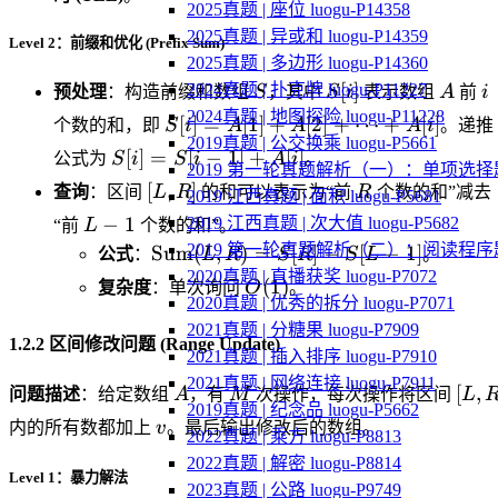
2025真题 | 座位 luogu-P14358
2025真题 | 异或和 luogu-P14359
Level 2：前缀和优化 (Prefix Sum)
2025真题 | 多边形 luogu-P14360
S
S[i]
A
i
[
]
2024真题 | 扑克牌 luogu-P11227
预处理
：构造前缀和数组
S
，其中
S
i
表示数组
A
前
i
2024真题 | 地图探险 luogu-P11228
S[i]
[
]
=
[
1
]
+
[
2
]
+
⋯
+
[
]
个数的和，即
S
i
A
A
A
i
。递推
2019真题 | 公交换乘 luogu-P5661
=
S[i]
[
]
=
[
−
1
]
+
[
]
公式为
S
i
S
i
A
i
。
2019 第一轮真题解析（一）：单项选择
A[1]
=
[L,
R
[
,
]
查询
：区间
L
R
的和可以表示为“前
R
个数的和”减去
2019 江西真题 | 面积 luogu-P5681
+
S[i-
R]
L-
−
1
A[2]
2019 江西真题 | 次大值 luogu-P5682
“前
L
个数的和”。
1]
1
+
\text{Sum}
2019 第一轮真题解析（二）：阅读程序
Sum
(
,
)
=
[
]
−
[
−
1
]
公式
：
L
R
S
R
S
L
。
+
\dots
(L, R) =
2020真题 | 直播获奖 luogu-P7072
A[i]
O(1)
(
1
)
复杂度
：单次询问
O
。
+
S[R] - S[L-1]
2020真题 | 优秀的拆分 luogu-P7071
A[i]
2021真题 | 分糖果 luogu-P7909
1.2.2 区间修改问题 (Range Update)
2021真题 | 插入排序 luogu-P7910
2021真题 | 网络连接 luogu-P7911
A
M
[L,
[
,
问题描述
：给定数组
A
，有
M
次操作，每次操作将区间
L
2019真题 | 纪念品 luogu-P5662
R]
v
内的所有数都加上
v
。最后输出修改后的数组。
2022真题 | 乘方 luogu-P8813
2022真题 | 解密 luogu-P8814
Level 1：暴力解法
2023真题 | 公路 luogu-P9749