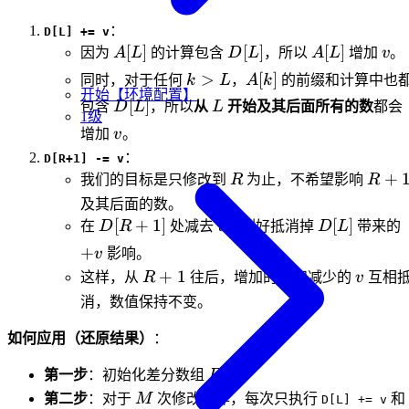
+
D[i]
：
D[L] += v
A[L]
D[L]
A[L]
v
[
]
[
]
[
]
因为
A
L
的计算包含
D
L
，所以
A
L
增加
v
。
k
A[k]
>
[
]
同时，对于任何
k
L
，
A
k
的前缀和计算中也
开始【环境配置】
>
D[L]
L
[
]
包含
D
L
，所以
从
L
开始及其后面所有的数
都会
1级
L
v
增加
v
。
：
D[R+1] -= v
R
R+1
+
我们的目标是只修改到
R
为止，不希望影响
R
及其后面的数。
D[R+1]
v
D[L]
[
+
1
]
[
]
在
D
R
处减去
v
，刚好抵消掉
D
L
带来的
+
v
影响。
R+1
v
v
+
1
这样，从
R
往后，增加的
v
和减少的
v
互相
消，数值保持不变。
如何应用（还原结果）
：
D
第一步
：初始化差分数组
D
。
M
第二步
：对于
M
次修改操作，每次只执行
和
D[L] += v