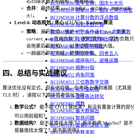
右扫描求最大前缀和，两者相加。
BCQM3036 数字交换，国庆七天乐
合并
：最终结果
max(左边最大, 右边最大, 跨越中间最
BCQM3037 简单计算，国庆七天乐收官
。
大)
BCQM3038 计算分数的浮点数值
O(N)
(
)
Level 4: 动态规划 / 贪心 (
O
N
)
-
Kadane 算法
BCQM3039 商和余数计算
策略
：遍历数组，维护一个
。如果
BCQM3040 初识条件语句if，求幸运数
current_sum
变成负数了，把它置为 0（因为负数只
BCQM3041 按要求形状输出字符
current_sum
会拖累后面的和）。记录过程中的最大值。
BCQM3044 字符形状输出
一趟遍历即可完成，极致的效率。
BCQM3047 浮点计算，四舍五入
BCQM3048 顺序执行、逆推运算
BCQM3049 细胞分裂
四、总结与实战建议
BCQM3052 鸡兔同笼
BCQM3053 三位数数字交换
算法优化没有定式，但有迹可循。在考场上遇到难题（尤其是
BCQM3080 布尔型转换
TLE 时），请按以下顺序思考优化方向：
BCQM3054 温度表达转化
BCQM3081 偶数
O(1)
(
1
)
数学公式？
能不能
O
算出来？有没有重复计算的部
BCQM3082 最大数输出
可以用前缀和？
BCQM3084 智商问题
数据结构？
是不是查找太慢了？能不能用 Map/Set？是不
BCQM3143 重要的话说 n 遍
是最值找太慢了？能不能用堆？
BCQM3145 奇数求和