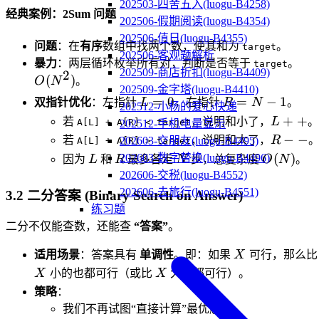
202503-四舍五入(luogu-B4258)
经典案例：2Sum 问题
202506-假期阅读(luogu-B4354)
202506-值日(luogu-B4355)
问题
：在
有序
数组中找两个数，使其和为
。
target
202506-客观题解析
O(
暴力
：两层循环枚举所有对，判断是否等于
。
target
202509-商店折扣(luogu-B4409)
2
(
)
O
N
。
202509-金字塔(luogu-B4410)
L=0
R=N-
=
0
=
−
1
双指针优化
：左指针
L
，右指针
R
N
。
202512-小杨的爱心快递
1
L++
+
+
若
，说明和小了，
L
。
A[L] + A[R] < target
202512-手机电量显示
R-
−
−
若
，说明和大了，
R
202603-交朋友(luogu-B4495)
A[L] + A[R] > target
-
L
R
N
O(N)
(
)
202603-数字替换(luogu-B4496)
因为
L
和
R
最多各走
N
步，总复杂度
O
N
。
202606-交税(luogu-B4552)
202606-去旅行(luogu-B4551)
3.2 二分答案 (Binary Search on Answer)
练习题
二分不仅能查数，还能查
“答案”
。
X
适用场景
：答案具有
单调性
。即：如果
X
可行，那么比
X
X
小的也都可行（或比
X
大的都可行）。
策略
：
我们不再试图“直接计算”最优解。