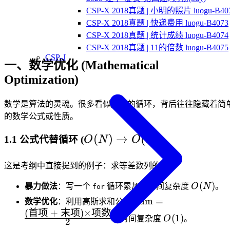
CSP-X 2018真题 | 小明的照片 luogu-B40
CSP-X 2018真题 | 快递费用 luogu-B4073
CSP-X 2018真题 | 统计成绩 luogu-B4074
CSP-X 2018真题 | 11的倍数 luogu-B4075
CSP-J
一、数学优化 (Mathematical
Optimization)
数学是算法的灵魂。很多看似复杂的循环，背后往往隐藏着简
的数学公式或性质。
O(N)
(
)
→
(
1
)
1.1 公式代替循环 (
)
O
N
O
\to
O(1)
这是考纲中直接提到的例子：求等差数列的和。
O(N)
(
)
暴力做法
：写一个
循环累加，时间复杂度
O
N
。
for
\text{Sum} =
Sum
=
数学优化
：利用高斯求和公式
\frac{\text{(首
(
首项
+
末项
)
×
项数
O(1)
(
1
)
，时间复杂度
O
。
2
项 + 末项)}