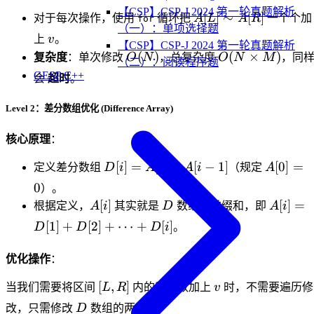
【CSP】CSP-J 2024 第一轮真题解析
A[L]
[
]
∼
[
]
对于每次操作，使用
循环把
A
L
A
R
一个个加
for
（一）：单项选择题
\sim
v
上
v
。
【CSP】CSP-J 2024 第一轮真题解析
A[R]
O(N)
O(N
(
)
(
×
)
复杂度
：单次修改
O
N
，总复杂度
O
N
M
，同
（二）：阅读程序题
\times
GESP C++
会
超时
。
M)
Level 2：差分数组优化 (Difference Array)
核心原理
：
D[i]
A[0]=0
[
]
=
[
]
−
[
−
1
]
[
0
]
=
定义差分数组
D
i
A
i
A
i
（规定
A
=
0
）。
A[i]
A[i]
D
A[i]
[
]
[
]
=
根据定义，
A
i
其实就是
D
数组的前缀和，即
A
i
-
=
[
1
]
+
[
2
]
+
⋯
+
[
]
D
D
D
i
。
A[i-
D[1]
1]
+
优化操作
：
D[2]
+
[L,
v
[
,
]
当我们需要将区间
L
R
内的所有数加上
v
时，不需要遍历修
\dots
R]
D
改，只需修改
D
数组的两个点：