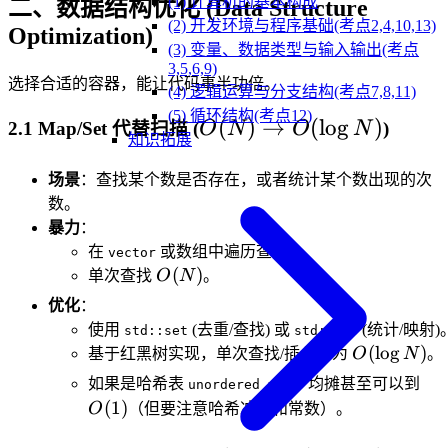
(1) 计算机的基本构成
二、数据结构优化 (Data Structure
(2) 开发环境与程序基础(考点2,4,10,13)
Optimization)
(3) 变量、数据类型与输入输出(考点
3,5,6,9)
选择合适的容器，能让代码事半功倍。
(4) 逻辑运算与分支结构(考点7,8,11)
(5) 循环结构(考点12)
O(N)
(
)
→
(
lo
g
)
2.1 Map/Set 代替扫描 (
)
O
N
O
N
知识拓展
\to
O(\log
场景
：查找某个数是否存在，或者统计某个数出现的次
N)
数。
暴力
：
在
或数组中遍历查找。
vector
O(N)
(
)
单次查找
O
N
。
优化
：
使用
(去重/查找) 或
(统计/映射)
std::set
std::map
O(\log
(
lo
g
)
基于红黑树实现，单次查找/插入均为
O
N
。
N)
O(
如果是哈希表
，均摊甚至可以到
unordered_map
(
1
)
O
（但要注意哈希冲突和常数）。