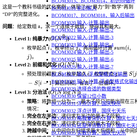
BCQM3013、BCQM3014，初识for循环
这是一个教科书级的优化案例，体现了从“暴力”到“数学”再到
BCQM3016 初识输入
“DP”的完整进化。
BCQM3017、BCQM3018，输入后输出
BCQM3020 输入-计算-输出
问题
：给定数组
，求一个连续子数组，使得其和最大。
A
BCQM3021 输入-计算-输出-2
3
O(N^3)
BCQM3022 输入-计算-输出-3
(
)
Level 1: 纯暴力 (
O
N
)
BCQM3023 输入-计算-输出-4
i
j
sum(i,
(
,
枚举起点
i
，枚举终点
j
，再用循环计算
s
u
m
i
BCQM3024 输入-计算-输出-5
j)
)
j
。
BCQM3025 输入-计算-输出-6
2
O(N^2)
(
)
Level 2: 前缀和优化 (
O
N
)
BCQM3026 输入-计算-输出-7
S
i
j
S[j
[
预处理前缀和
S
。枚举起点
i
，枚举终点
j
，用
S
j
BCQM3027 输入-浮点型格式化输出
-
BCQM3028 输入-计算-浮点型格式化输
−
[
−
1
]
S
i
算区间和。省去了一层循环。
S[i
BCQM3029 选择合适的数据类型
O(N
(
lo
g
)
Level 3: 分治法 (
O
N
N
)
1]
BCQM3030 保留12位小数
\log
策略
：将数组一分为二，最大子段只可能出现在三
BCQM3031 浮点计算，国庆快乐
N)
情况：
BCQM3032 浮点计算，国庆七天乐
完全在左半边
：递归求左半边的最大子段和。
BCQM3033 略微复杂的计算，国庆七天
完全在右半边
：递归求右半边的最大子段和。
BCQM3034 还是浮点数计算，国庆七天
跨越中间
：从中间向左扫描求最大后缀和，从中间
BCQM3035 实数计算，国庆七天乐