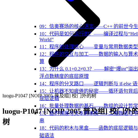
09：信奥赛场的核心语言——C++ 的前世今
10：代码是如何运行的？——编译过程与“Hell
World”
11：程序的处理核心——变量与常用数据类型
12：程序的交互与加工——数据的输入与算
算
13：为什么 0.1+0.2≠0.3？——解密“爆int”溢
浮点数精度的底层原理
14：程序的分叉路口——逻辑判断与 if-else 
15：让机器不知疲倦的秘密——循环语句背
luogu-P1047 [NOIP 2005 普及组] 校门外的树
底层逻辑
16：批量处理数据的基石——数组的设计哲学
luogu-P1047 [NOIP 2005 普及组] 校门外
17：面的铺展与文本的本质——二维数组与
树
串
18：代码的积木与黑盒——函数的底层逻辑
础语法