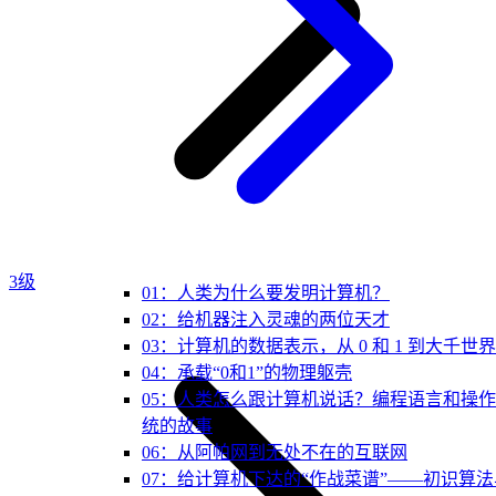
3级
01：人类为什么要发明计算机？
02：给机器注入灵魂的两位天才
03：计算机的数据表示，从 0 和 1 到大千世界
04：承载“0和1”的物理躯壳
05：人类怎么跟计算机说话？编程语言和操
统的故事
06：从阿帕网到无处不在的互联网
07：给计算机下达的“作战菜谱”——初识算法