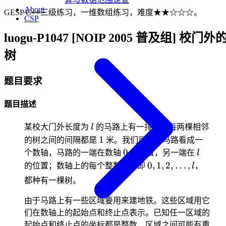
About
GESP C++三级练习，一维数组练习，难度★★☆☆☆。
CSP
luogu-P1047 [NOIP 2005 普及组] 校门外
树
题目要求
题目描述
l
某校大门外长度为
l
的马路上有一排树，每两棵相邻
1
1
的树之间的间隔都是
米。我们可以把马路看成一
0
l
0
个数轴，马路的一端在数轴
的位置，另一端在
l
0,1,2,\dots,l
0
,
1
,
2
,
…
,
的位置；数轴上的每个整数点，即
l
，
都种有一棵树。
由于马路上有一些区域要用来建地铁。这些区域用它
们在数轴上的起始点和终止点表示。已知任一区域的
起始点和终止点的坐标都是整数，区域之间可能有重