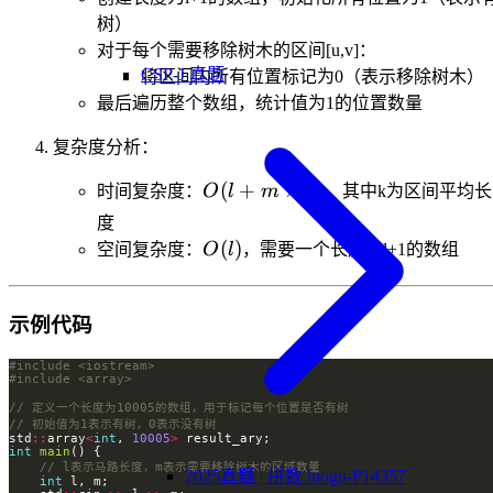
树）
对于每个需要移除树木的区间[u,v]：
CSP-J 真题
将区间内所有位置标记为0（表示移除树木）
最后遍历整个数组，统计值为1的位置数量
复杂度分析：
O(l +
(
+
×
)
时间复杂度：
O
l
m
k
，其中k为区间平均长
m
度
\times
O(l)
(
)
空间复杂度：
O
l
，需要一个长度为l+1的数组
k)
示例代码
#include
<iostream>
#include
<array>
std
::
array
<
int
, 
10005
>
int
main
2025真题 | 拼数 luogu-P14357
int