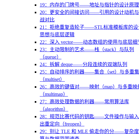
19：内存的门牌号——地址与指针的设计原理
20：更安全的间接访问——引用的设计动机
战对比
21：拒绝重复造轮子——STL标准模板库的设
思想与底层逻辑
22：深入 vector——动态数组的使用与底层细
23：主动限制的艺术——栈（stack）与队列
（queue）
24：拆解 deque——分段连续的双端队列
25：自动排序的利器——集合（set）与多重
（multiset）
26：高效的键值对——映射（map）与多重映
（multimap）
27：高效处理数据的利器——常用算法库
（algorithm）
28：规范比赛代码的钥匙——文件操作与输
出重定向（freopen）
29：别让 TLE 和 MLE 偷走你的分——复杂
算与数据范围速查