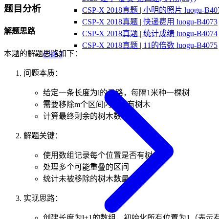
10^4
100
\leq
题目分析
CSP-X 2018真题 | 小明的照片 luogu-B40
v
CSP-X 2018真题 | 快递费用 luogu-B4073
\leq
解题思路
CSP-X 2018真题 | 统计成绩 luogu-B4074
l
CSP-X 2018真题 | 11的倍数 luogu-B4075
本题的解题思路如下：
CSP-J
问题本质：
给定一条长度为l的马路，每隔1米种一棵树
需要移除m个区间内的所有树木
计算最终剩余的树木数量
解题关键：
使用数组记录每个位置是否有树
处理多个可能重叠的区间
统计未被移除的树木数量
实现思路：
创建长度为l+1的数组，初始化所有位置为1（表示