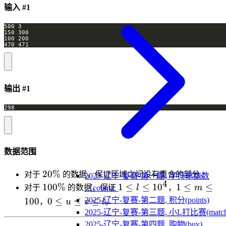
输入 #1
470 471
输出 #1
298
数据范围
20\%
20%
对于
的数据，保证区域之间没有重合的部分。
2025-辽宁-复赛-第一题, 字符串数数
4
100\%
1
1
100%
1
≤
≤
1
0
1
≤
≤
对于
的数据，保证
l
，
m
（count）
\leq
\leq
0
100
0
≤
≤
≤
2025-辽宁-复赛-第二题, 积分(points)
，
u
v
l
。
l
m
\leq
2025-辽宁-复赛-第三题, 小L打比赛(match
\leq
\leq
u
2025-辽宁-复赛-第四题, 购物(buy)