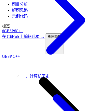
题目分析
解题思路
示例代码
标签
#GESP
#C++
在 GitHub 上编辑此页 →
返回顶部
GESP C++
一、计算机历史