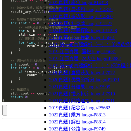
    std
::
cin 
>>
 l 
>>
2025真题 | 座位 luogu-P14358
2025真题 | 异或和 luogu-P14359
    result_ary.fill(
1
2025真题 | 多边形 luogu-P14360
2024真题 | 扑克牌 luogu-P11227
for
 (
int
 i 
=
0
; i 
<
 m; i
++
2024真题 | 地图探险 luogu-P11228
int
        std
::
cin 
>>
 a 
>>
2019真题 | 公交换乘 luogu-P5661
for
 (
int
 j 
=
 a; j 
<=
 b; j
++
2019 第一轮真题解析（一）：单项选择
            result_ary.at(j) 
=
0
2019 江西真题 | 面积 luogu-P5681
2019 江西真题 | 次大值 luogu-P5682
int
 count 
=
0
2019 第一轮真题解析（二）：阅读程序
for
 (
int
 i 
=
0
; i 
<=
 l; i
++
if
2020真题 | 直播获奖 luogu-P7072
            count
++
2020真题 | 优秀的拆分 luogu-P7071
2021真题 | 分糖果 luogu-P7909
2021真题 | 插入排序 luogu-P7910
    std
::
cout 
<<
return
0
2021真题 | 网络连接 luogu-P7911
2019真题 | 纪念品 luogu-P5662
2022真题 | 乘方 luogu-P8813
2022真题 | 解密 luogu-P8814
2023真题 | 公路 luogu-P9749