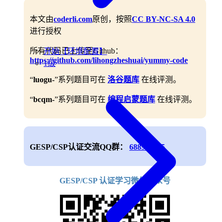
本文由
coderli.com
原创，按照
CC BY-NC-SA 4.0
进行授权
所有代码已上传至Github：
开始【环境配置】
https://github.com/lihongzheshuai/yummy-code
1级
“
luogu-
”系列题目可在
洛谷题库
在线评测。
“
bcqm-
”系列题目可在
编程启蒙题库
在线评测。
GESP/CSP认证交流QQ群：
688906745
GESP/CSP 认证学习微信公众号