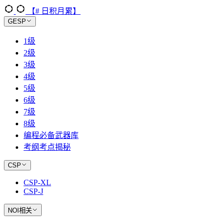
【# 日积月累】
GESP
1级
2级
3级
4级
5级
6级
7级
8级
编程必备武器库
考纲考点揭秘
CSP
CSP-XL
CSP-J
NOI相关