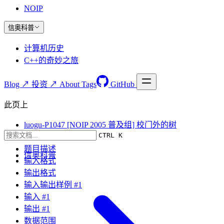
NOIP
信奥科普
计算机历史
C++的奇妙之旅
Blog ↗
投资 ↗
About
Tags
GitHub
此页上
luogu-P1047 [NOIP 2005 普及组] 校门外的树
CTRL K
题目要求
题目描述
信奥科普
输入格式
输出格式
输入输出样例 #1
输入 #1
输出 #1
数据范围