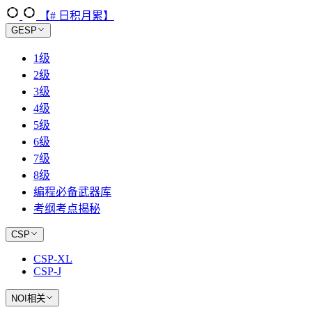
【# 日积月累】
GESP
1级
2级
3级
4级
5级
6级
7级
8级
编程必备武器库
考纲考点揭秘
CSP
CSP-XL
CSP-J
NOI相关