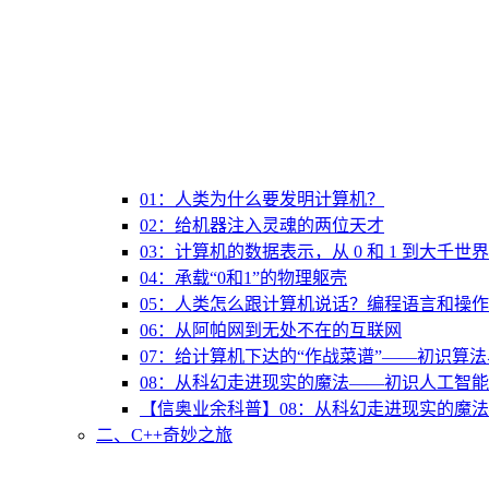
01：人类为什么要发明计算机？
02：给机器注入灵魂的两位天才
03：计算机的数据表示，从 0 和 1 到大千世界
04：承载“0和1”的物理躯壳
05：人类怎么跟计算机说话？编程语言和操
06：从阿帕网到无处不在的互联网
07：给计算机下达的“作战菜谱”——初识算
08：从科幻走进现实的魔法——初识人工智能
【信奥业余科普】08：从科幻走进现实的魔法
二、C++奇妙之旅