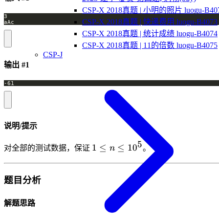
CSP-X 2018真题 | 小明的照片 luogu-B40
CSP-X 2018真题 | 快递费用 luogu-B4073
CSP-X 2018真题 | 统计成绩 luogu-B4074
CSP-X 2018真题 | 11的倍数 luogu-B4075
CSP-J
输出 #1
说明/提示
5
1
1
≤
≤
1
0
对全部的测试数据，保证
n
。
\leq
n
\leq
题目分析
10^5
解题思路