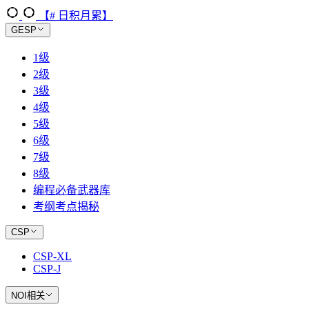
【# 日积月累】
GESP
1级
2级
3级
4级
5级
6级
7级
8级
编程必备武器库
考纲考点揭秘
CSP
CSP-XL
CSP-J
NOI相关