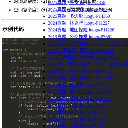
O(n)
(
)
时间复杂度：
O
n
，其中n为字符串长度
2025真题 | 座位 luogu-P14358
O(1)
(
1
)
2025真题 | 异或和 luogu-P14359
空间复杂度：
O
，只需要常数级别的额外空间
2025真题 | 多边形 luogu-P14360
2024真题 | 扑克牌 luogu-P11227
示例代码
2024真题 | 地图探险 luogu-P11228
2019真题 | 公交换乘 luogu-P5661
#include
<iostream>
2019 第一轮真题解析（一）：单项选择
#include
<string>
2019 江西真题 | 面积 luogu-P5681
int
main
2019 江西真题 | 次大值 luogu-P5682
int
    std
::
cin 
>>
2019 第一轮真题解析（二）：阅读程序
2020真题 | 直播获奖 luogu-P7072
    std
::
    std
::
cin 
>>
2020真题 | 优秀的拆分 luogu-P7071
2021真题 | 分糖果 luogu-P7909
int
 result 
=
0
2021真题 | 插入排序 luogu-P7910
2021真题 | 网络连接 luogu-P7911
for
 (
int
 i 
=
0
; i 
<
 pwd.length(); i
++
2019真题 | 纪念品 luogu-P5662
if
 (std
::
            result 
+=
 pwd[i] 
-
'a'
+
1
2022真题 | 乘方 luogu-P8813
2022真题 | 解密 luogu-P8814
else
            result 
-=
2023真题 | 公路 luogu-P9749