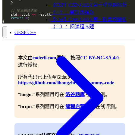
【CSP】CSP-J 2024 第一轮真题解析
（一）：单项选择题
    std
::
cout 
<<
return
0
【CSP】CSP-J 2024 第一轮真题解析
}
（二）：阅读程序题
GESP C++
本文由
coderli.com
原创，按照
CC BY-NC-SA 4.0
进行授权
所有代码已上传至Github：
https://github.com/lihongzheshuai/yummy-code
“
luogu-
”系列题目可在
洛谷题库
在线评测。
“
bcqm-
”系列题目可在
编程启蒙题库
在线评测。