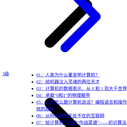
3级
01：人类为什么要发明计算机？
02：给机器注入灵魂的两位天才
03：计算机的数据表示，从 0 和 1 到大千世界
04：承载“0和1”的物理躯壳
05：人类怎么跟计算机说话？编程语言和操
统的故事
06：从阿帕网到无处不在的互联网
07：给计算机下达的“作战菜谱”——初识算法