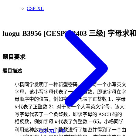
CSP-XL
luogu-B3956 [GESP202403 三级] 字母求
题目要求
题目描述
小杨同学发明了一种新型密码，对于每一个小写英文
字母，该小写字母代表了一个正整数，即该字母在字
1
1
母顺序中的位置，例如字母
代表了正整数
，字母
a
2
2
代表了正整数
；对于每一个大写英文字母，该大
b
写字母代表了一个负整数，即该字母的 ASCII 码的
-65
−
65
相反数，例如字母
代表了负整数
。小杨同学
A
利用这种放缩对一个整数进行了加密并得到了一个由
CSP-XL 真题