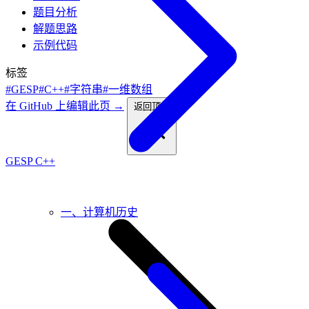
题目分析
解题思路
示例代码
标签
#GESP
#C++
#字符串
#一维数组
在 GitHub 上编辑此页 →
返回顶部
GESP C++
一、计算机历史