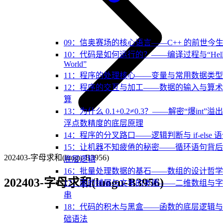
09：信奥赛场的核心语言——C++ 的前世今
10：代码是如何运行的？——编译过程与“Hell
World”
11：程序的处理核心——变量与常用数据类型
12：程序的交互与加工——数据的输入与算
算
13：为什么 0.1+0.2≠0.3？——解密“爆int”溢
浮点数精度的底层原理
14：程序的分叉路口——逻辑判断与 if-else 
15：让机器不知疲倦的秘密——循环语句背
202403-字母求和(luogu-B3956)
底层逻辑
16：批量处理数据的基石——数组的设计哲学
202403-字母求和(luogu-B3956)
17：面的铺展与文本的本质——二维数组与
串
18：代码的积木与黑盒——函数的底层逻辑
础语法