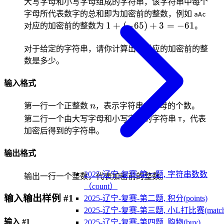
大写字母和小写字母组成的字符串，该字符串中每个
字母所代表数字的总和即为加密前的整数，例如
aAc
1+
1
+
(
−
65
)
+
3
=
−
61
对应的加密前的整数为
。
(-65)+3=-61
对于给定的字符串，请你计算出它对应的加密前的整
数是多少。
输入格式
n
第一行一个正整数
n
，表示字符串中字母的个数。
第二行一个由大写字母和小写字母的字符串
，代表
T
加密后得到的字符串。
输出格式
2025-辽宁-复赛-第一题, 字符串数数
输出一行一个整数，代表加密前的整数。
（count）
输入输出样例 #1
2025-辽宁-复赛-第二题, 积分(points)
2025-辽宁-复赛-第三题, 小L打比赛(match
输入 #1
2025-辽宁-复赛-第四题, 购物(buy)