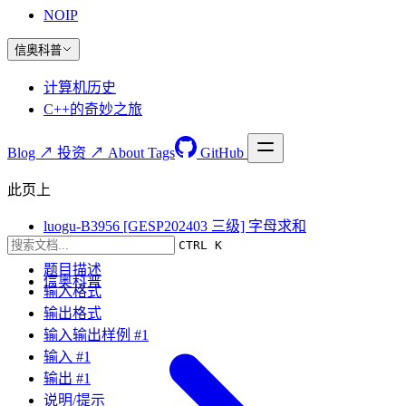
NOIP
信奥科普
计算机历史
C++的奇妙之旅
Blog ↗
投资 ↗
About
Tags
GitHub
此页上
luogu-B3956 [GESP202403 三级] 字母求和
CTRL K
题目要求
题目描述
信奥科普
输入格式
输出格式
输入输出样例 #1
输入 #1
输出 #1
说明/提示