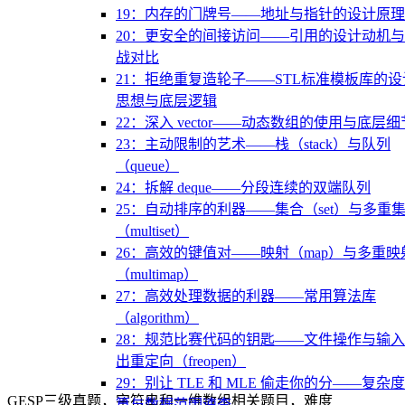
19：内存的门牌号——地址与指针的设计原理
20：更安全的间接访问——引用的设计动机
战对比
21：拒绝重复造轮子——STL标准模板库的设
思想与底层逻辑
22：深入 vector——动态数组的使用与底层细
23：主动限制的艺术——栈（stack）与队列
（queue）
24：拆解 deque——分段连续的双端队列
25：自动排序的利器——集合（set）与多重
（multiset）
26：高效的键值对——映射（map）与多重映
（multimap）
27：高效处理数据的利器——常用算法库
（algorithm）
28：规范比赛代码的钥匙——文件操作与输
出重定向（freopen）
29：别让 TLE 和 MLE 偷走你的分——复杂
GESP三级真题，字符串和一维数组相关题目，难度
算与数据范围速查