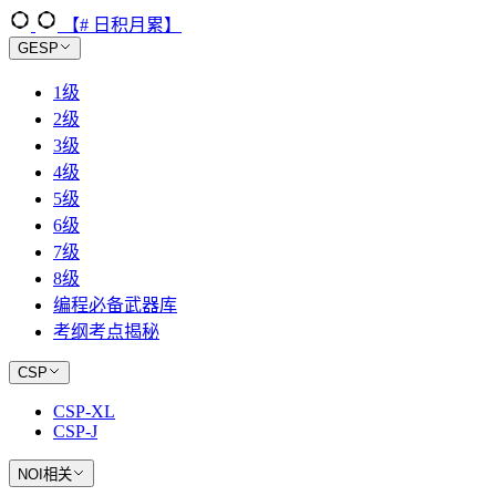
【# 日积月累】
GESP
1级
2级
3级
4级
5级
6级
7级
8级
编程必备武器库
考纲考点揭秘
CSP
CSP-XL
CSP-J
NOI相关