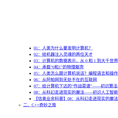
01：人类为什么要发明计算机？
02：给机器注入灵魂的两位天才
03：计算机的数据表示，从 0 和 1 到大千世界
04：承载“0和1”的物理躯壳
05：人类怎么跟计算机说话？编程语言和操
06：从阿帕网到无处不在的互联网
07：给计算机下达的“作战菜谱”——初识算
08：从科幻走进现实的魔法——初识人工智能
【信奥业余科普】08：从科幻走进现实的魔法
二、C++奇妙之旅