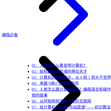
编程必备
01：人类为什么要发明计算机？
02：给机器注入灵魂的两位天才
03：计算机的数据表示，从 0 和 1 到大千世界
04：承载“0和1”的物理躯壳
05：人类怎么跟计算机说话？编程语言和操
统的故事
06：从阿帕网到无处不在的互联网
07：给计算机下达的“作战菜谱”——初识算法