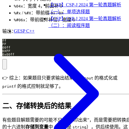
【CSP】CSP-J 2024 第一轮真题解析
：宽度 4，前面补 0
%04x
（一）：单项选择题
/
：带前缀
/
%#x
%#X
0x
0X
【CSP】CSP-J 2024 第一轮真题解析
：带前缀并补位，宽度 6
%#06x
（二）：阅读程序题
GESP C++
输出：
0x00ff
👉 综上：如果题目只要求输出结果，用
的格式化或
cout
的格式控制就足够了。
printf
二、存储转换后的结果
有些题目解题需要的可能不只是“打印出来”，而是需要把转换
的十六进制
存储到变量
中（通常是
），供后续使用。这
string