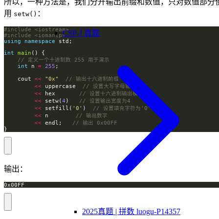
所以，一种方法是，我们分开输出前缀和数值，只对数值部分
用
：
setw()
#include
<iostream>
CSP-J 真题
#include
<iomanip>
using
namespace
int
main
int
 n 
=
255
    cout 
<<
"0x"
<<
 uppercase  
<<
 hex       
<<
 setw(
4
)   
<<
 setfill(
'0'
)  
<<
 n        
<<
 endl;   
}
输出：
0x00FF
2025真题 | 拼数 luogu-P14357