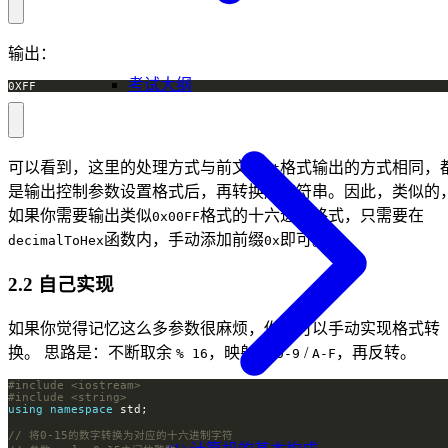
输出：
考试大纲
0XFF
可以看到，这里的处理方式与前文
格式输出的方式相同，
cout
是输出控制参数设置格式后，再转换成字符串。因此，类似的
如果你需要输出类似
格式的十六进制格式，只需要在
0x00FF
函数内，手动添加前缀
即可。
decimalToHex
0x
2.2 自己实现
如果你觉得记忆这么多参数很麻烦，你也可以手动实现格式转
换。 思路是：不断取余
，映射到
/
，再反转。
% 16
0-9
A-F
#include
<iostream>
#include
<string>
using
namespace