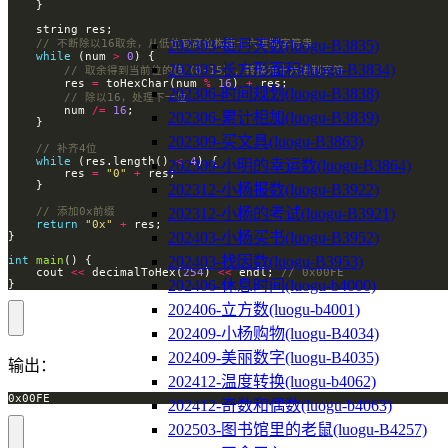
202303-每月天数(luogu-B3835)
while
 (num 
>
0
202303-长方形面积(luogu-B3834)
        res 
=
 toHexChar(num 
%
16
) 
+
202306-时间规划(luogu-B3838)
        num 
/=
16
202306-累计相加(luogu-B3839)
202309-买文具(luogu-B3863)
while
 (res.length() 
<
4
202309-小明的幸运数(luogu-B3864)
        res 
=
"0"
+
202312-小杨报数(luogu-B3922)
202312-小杨的考试(luogu-B3921)
return
"0x"
+
202403-小杨买书(luogu-B3952)
202403-找因数(luogu-B3953)
int
main
    cout 
<<
 decimalToHex(
254
) 
<<
 endl; 
202406-休息时间(luogu-b4000)
}
202406-立方数(luogu-b4001)
202409-小杨购物(luogu-B4034)
202409-美丽数字(luogu-B4035)
输出：
202412-温度转换(luogu-b4062)
0x00FE
202412-奇数和偶数(luogu-b4063)
202503-图书馆里的老鼠(luogu-B4257)