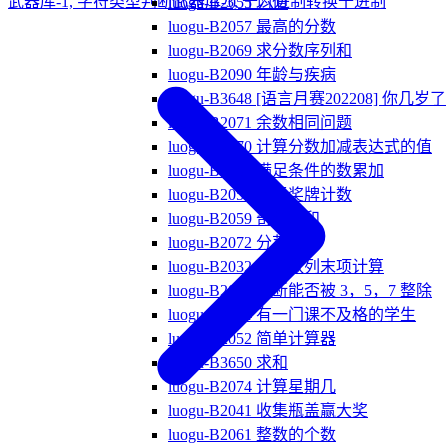
武器库-1, 字符类型判断
武器库-3, 十六进制转换十进制
luogu-B2055 均值
luogu-B2057 最高的分数
luogu-B2069 求分数序列和
luogu-B2090 年龄与疾病
luogu-B3648 [语言月赛202208] 你几岁了
luogu-B2071 余数相同问题
luogu-B2070 计算分数加减表达式的值
luogu-B2060 满足条件的数累加
luogu-B2058 奥运奖牌计数
luogu-B2059 奇数求和
luogu-B2072 分苹果
luogu-B2032 等差数列末项计算
luogu-B2043 判断能否被 3，5，7 整除
luogu-B2044 有一门课不及格的学生
luogu-B2052 简单计算器
luogu-B3650 求和
luogu-B2074 计算星期几
luogu-B2041 收集瓶盖赢大奖
luogu-B2061 整数的个数