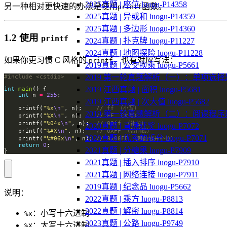
2025真题 | 座位 luogu-P14358
另一种相对更快速的办法是使用
函数。
printf
2025真题 | 异或和 luogu-P14359
2025真题 | 多边形 luogu-P14360
1.2 使用
printf
2024真题 | 扑克牌 luogu-P11227
2024真题 | 地图探险 luogu-P11228
如果你更习惯 C 风格的
，也有对应写法：
printf
2019真题 | 公交换乘 luogu-P5661
2019 第一轮真题解析（一）：单项选择
#include
<cstdio>
2019 江西真题 | 面积 luogu-P5681
int
main
int
 n 
=
255
2019 江西真题 | 次大值 luogu-P5682
    printf(
"%x
\n
"
, n);    
2019 第一轮真题解析（二）：阅读程序
    printf(
"%X
\n
"
, n);    
    printf(
"%04x
\n
"
, n);  
2020真题 | 直播获奖 luogu-P7072
    printf(
"%#X
\n
"
, n);   
2020真题 | 优秀的拆分 luogu-P7071
    printf(
"%#06x
\n
"
, n); 
return
0
2021真题 | 分糖果 luogu-P7909
}
2021真题 | 插入排序 luogu-P7910
2021真题 | 网络连接 luogu-P7911
2019真题 | 纪念品 luogu-P5662
说明：
2022真题 | 乘方 luogu-P8813
2022真题 | 解密 luogu-P8814
：小写十六进制
%x
2023真题 | 公路 luogu-P9749
：大写十六进制
%X