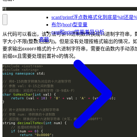
FE
scanf/printf浮点数格式化到底是%lf还是%
布尔(bool)型变量
cout和printf性能差异分析
从代码可以看出，该方法可讲10进制数转换成16进制字符串，
真题
字大小不限(整数范围内)。但是没有处理按格式输出的情况，
要求输出
格式的十六进制字符串，需要在函数内手动添
0X00FF
前缀
且需要处理前置补
的情况。
0X
0
#include
<iostream>
#include
<string>
using
namespace
char
toHexChar
(
int
return
 (val 
<
10
) 
?
'0'
+
 val : 
'A'
+
 (val 
-
10
string 
decimalToHex
(
int
if
 (num 
==
0
return
"0x0000"