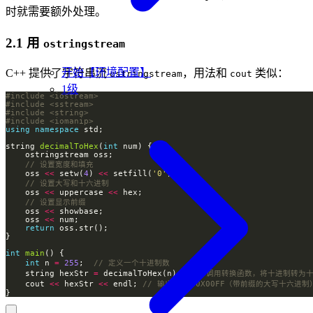
时就需要额外处理。
2.1 用
ostringstream
开始【环境配置】
C++ 提供了字符串流
，用法和
类似：
ostringstream
cout
1级
#include
<iostream>
#include
<sstream>
#include
<string>
#include
<iomanip>
using
namespace
string 
decimalToHex
(
int
    oss 
<<
 setw(
4
) 
<<
 setfill(
'0'
    oss 
<<
 uppercase 
<<
    oss 
<<
    oss 
<<
return
int
main
int
 n 
=
255
;  
    string hexStr 
=
 decimalToHex(n);  
    cout 
<<
 hexStr 
<<
 endl; 
}