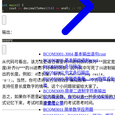
int
main
    cout 
<<
 decimalToHex(
254
) 
<<
 endl; 
}
输出：
0X00FE
BCQM3001-3004 基本输出语句cout
BCQM3005 基本输出语句printf
从代码可看出，该方法更适合需要将10进制数转换为***固定宽
BCQM3006 多行输出
度(补齐0)***的16进制字符串的场景，因为其中写死了16进制
BCQM3007 中文多行输出
出的长度。例如：4位长度，补齐0。
std::string res(4,
BCQM3008 审题更重要，printf的格式
。当然，你可以将该方法修改扩展成跟第一个方法一样可
'0');
出
支持任意长度数字的情况。这个小问题就留给大家了。
BCQM3009-简单二进制字符串输出
总之，如果你不愿意记忆内置函数，你可以选一种手动实现的
BCQM3010、BCQM3012、BCQM3019
式记忆下来，考试时直接使用，节约考试思考时间。
变量值交换
BCQM3011 简单数学应用题