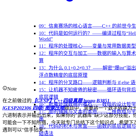
09：信奥赛场的核心语言——C++ 的前世今
10：代码是如何运行的？——编译过程与“Hell
World”
11：程序的处理核心——变量与常用数据类型
12：程序的交互与加工——数据的输入与算
算
13：为什么 0.1+0.2≠0.3？——解密“爆int”溢
浮点数精度的底层原理
14：程序的分叉路口——逻辑判断与 if-else 
Note
15：让机器不知疲倦的秘密——循环语句背
底层逻辑
在之前做过的
【GESP】C++四级真题 luogu-B3851
16：批量处理数据的基石——数组的设计哲学
[GESP202306 四级] 图像压缩
题目中，需要将一个数字转换为
17：面的铺展与文本的本质——二维数组与
六进制表示并输出出来，如果你的"武器库"缺少这部分技能，
串
可能会一下不知所措，今天就专门总结下这个知识点，希望下
18：代码的积木与黑盒——函数的底层逻辑
遇到可以"信手拈来"。
础语法