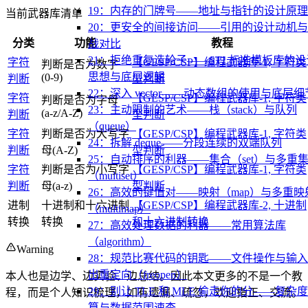
19：内存的门牌号——地址与指针的设计原理
当前武器库清单
20：更安全的间接访问——引用的设计动机
分类
功能
教程
战对比
21：拒绝重复造轮子——STL标准模板库的设
字符
【GESP/CSP】编程武器库-1, 字符类
判断是否为数字
思想与底层逻辑
(0-9)
判断
型判断
22：深入 vector——动态数组的使用与底层细
字符
【GESP/CSP】编程武器库-1, 字符类
判断是否为字母
23：主动限制的艺术——栈（stack）与队列
(a-z/A-Z)
判断
型判断
（queue）
字符
判断是否为大写字
【GESP/CSP】编程武器库-1, 字符类
24：拆解 deque——分段连续的双端队列
判断
母(A-Z)
型判断
25：自动排序的利器——集合（set）与多重
字符
判断是否为小写字
【GESP/CSP】编程武器库-1, 字符类
（multiset）
判断
母(a-z)
型判断
26：高效的键值对——映射（map）与多重映
进制
十进制和十六进制
【GESP/CSP】编程武器库-2, 十进制
（multimap）
转换
转换
和十六进制转换
27：高效处理数据的利器——常用算法库
（algorithm）
Warning
28：规范比赛代码的钥匙——文件操作与输
出重定向（freopen）
本人也是边学、边实验、边总结。因此本文更多的不是一个教
29：别让 TLE 和 MLE 偷走你的分——复杂
程，而是个人知识梳理，如有遗漏、疏忽，欢迎指正、交流。
算与数据范围速查