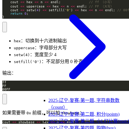
    cout 
<<
 hex 
<<
 n 
<<
 endl;              
    cout 
<<
 uppercase 
<<
 hex 
<<
 n 
<<
 endl; 
    cout 
<<
 setw(
4
) 
<<
 setfill(
'0'
) 
<<
 hex 
<<
 n 
<<
 endl; 
return
0
}
：切换到十六进制输出
hex
：字母部分大写
uppercase
：宽度至少 4
setw(4)
：不足部分用 0 补齐
setfill('0')
输出：
00FF
2025-辽宁-复赛-第一题, 字符串数数
（count）
如果需要带
前缀，可以加
：
0x
showbase
2025-辽宁-复赛-第二题, 积分(points)
2025-辽宁-复赛-第三题, 小L打比赛(match
cout 
<<
 showbase 
<<
 hex 
<<
 n 
<<
 endl; 
2025-辽宁-复赛-第四题, 购物(buy)