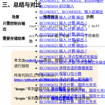
BCQM3013、BCQM3014，初识for循环
三、总结与对比
BCQM3016 初识输入
BCQM3017、BCQM3018，输入后输出
场景
推荐做法
示例
BCQM3020 输入-计算-输出
BCQM3021 输入-计算-输出-2
只需控制台输
+
/
cout
hex
printf("%x")
ff / FF / 0xff
BCQM3022 输入-计算-输出-3
出
BCQM3023 输入-计算-输出-4
或手写函
（字符串形
ostringstream
"FF"
需要存储结果
BCQM3024 输入-计算-输出-5
数
式）
BCQM3025 输入-计算-输出-6
BCQM3026 输入-计算-输出-7
BCQM3027 输入-浮点型格式化输出
本文由
coderli.com
原创，按照
CC BY-NC-SA 4.0
BCQM3028 输入-计算-浮点型格式化输
进行授权
BCQM3029 选择合适的数据类型
BCQM3030 保留12位小数
所有代码已上传至Github：
BCQM3031 浮点计算，国庆快乐
https://github.com/lihongzheshuai/yummy-code
BCQM3032 浮点计算，国庆七天乐
“
luogu-
”系列题目可在
洛谷题库
在线评测。
BCQM3033 略微复杂的计算，国庆七天
BCQM3034 还是浮点数计算，国庆七天
“
bcqm-
”系列题目可在
编程启蒙题库
在线评测。
BCQM3035 实数计算，国庆七天乐