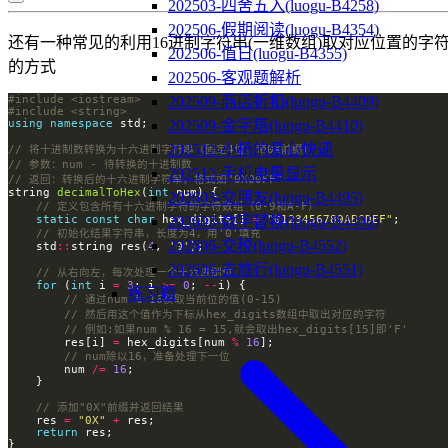
202503-四舍五入(luogu-B4258)
202506-假期阅读(luogu-B4354)
还有一种常见的利用16进制字符串(一维数组)取对应位置的字
202506-值日(luogu-B4355)
的方式
202506-客观题解析
#include
<iostream>
202509-商店折扣(luogu-B4409)
#include
<string>
using
namespace
202509-金字塔(luogu-B4410)
202512-小杨的爱心快递
202512-手机电量显示
string 
decimalToHex
(
int
202603-交朋友(luogu-B4495)
static
const
char
 hex_digits[] 
=
"0123456789ABCDEF"
202603-数字替换(luogu-B4496)
202606-交税(luogu-B4552)
    std
::
string res(
4
, 
'0'
202606-去旅行(luogu-B4551)
for
 (
int
 i 
=
3
; i 
>=
0
; 
--
练习题
        res[i] 
=
 hex_digits[num 
%
16
        num 
/=
16
    res 
=
"0X"
+
return