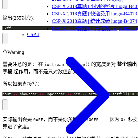
CSP-X 2018真题 | 小明的照片 luogu-B40
CSP-X 2018真题 | 快递费用 luogu-B4073
输出(255对应)：
CSP-X 2018真题 | 统计成绩 luogu-B4074
CSP-X 2018真题 | 11的倍数 luogu-B4075
0xff
CSP-J
Warning
需要注意的是： 在
里，
的宽度是对
整个输出
iostream
setw()
字段
起作用，而不是只对数值部分。
所以如果直接写：
cout 
<<
 showbase 
<<
 uppercase 
<<
 hex 
<<
 setw(
4
) 
<<
 setfill(
'0'
实际输出会是
，而不是你预期的
——因为
也被
0xFF
0x00FF
0x
算进了宽度。