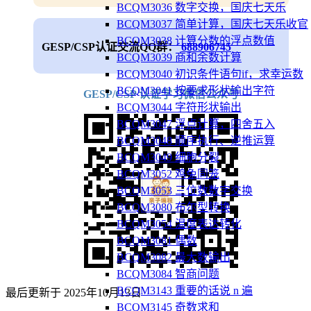
BCQM3036 数字交换，国庆七天乐
BCQM3037 简单计算，国庆七天乐收官
BCQM3038 计算分数的浮点数值
GESP/CSP认证交流QQ群：
688906745
BCQM3039 商和余数计算
BCQM3040 初识条件语句if，求幸运数
BCQM3041 按要求形状输出字符
GESP/CSP 认证学习微信公众号
BCQM3044 字符形状输出
BCQM3047 浮点计算，四舍五入
BCQM3048 顺序执行、逆推运算
BCQM3049 细胞分裂
BCQM3052 鸡兔同笼
BCQM3053 三位数数字交换
BCQM3080 布尔型转换
BCQM3054 温度表达转化
BCQM3081 偶数
BCQM3082 最大数输出
BCQM3084 智商问题
BCQM3143 重要的话说 n 遍
最后更新于
2025年10月13日
BCQM3145 奇数求和