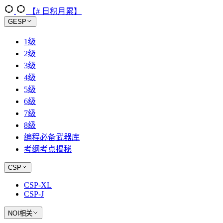
【# 日积月累】
GESP
1级
2级
3级
4级
5级
6级
7级
8级
编程必备武器库
考纲考点揭秘
CSP
CSP-XL
CSP-J
NOI相关