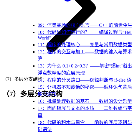
09：信奥赛场的核心语言——C++ 的前世今
10：代码是如何运行的？——编译过程与“Hell
World”
11：程序的处理核心——变量与常用数据类型
12：程序的交互与加工——数据的输入与算
算
13：为什么 0.1+0.2≠0.3？——解密“爆int”溢
浮点数精度的底层原理
（7）多层分支结构
14：程序的分叉路口——逻辑判断与 if-else 
15：让机器不知疲倦的秘密——循环语句背
（7）多层分支结构
底层逻辑
16：批量处理数据的基石——数组的设计哲学
17：面的铺展与文本的本质——二维数组与
串
18：代码的积木与黑盒——函数的底层逻辑
础语法