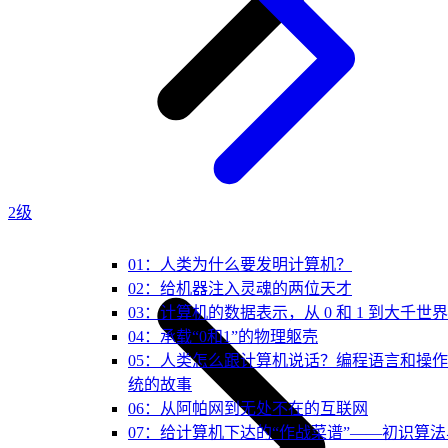
2级
01：人类为什么要发明计算机？
02：给机器注入灵魂的两位天才
03：计算机的数据表示，从 0 和 1 到大千世界
04：承载“0和1”的物理躯壳
05：人类怎么跟计算机说话？编程语言和操
统的故事
06：从阿帕网到无处不在的互联网
07：给计算机下达的“作战菜谱”——初识算法