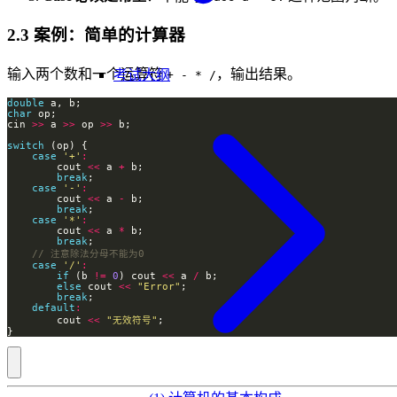
2.3 案例：简单的计算器
输入两个数和一个运算符
，输出结果。
考试大纲
+ - * /
double
char
cin 
>>
 a 
>>
 op 
>>
switch
case
'+'
:
        cout 
<<
 a 
+
break
case
'-'
:
        cout 
<<
 a 
-
break
case
'*'
:
        cout 
<<
 a 
*
break
case
'/'
:
if
 (b 
!=
0
) cout 
<<
 a 
/
else
 cout 
<<
"Error"
break
default
:
        cout 
<<
"无效符号"
}