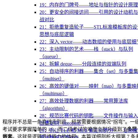
19：内存的门牌号——地址与指针的设计原理
20：更安全的间接访问——引用的设计动机
战对比
21：拒绝重复造轮子——STL标准模板库的设
思想与底层逻辑
22：深入 vector——动态数组的使用与底层细
23：主动限制的艺术——栈（stack）与队列
（queue）
24：拆解 deque——分段连续的双端队列
25：自动排序的利器——集合（set）与多重
（multiset）
26：高效的键值对——映射（map）与多重映
（multimap）
27：高效处理数据的利器——常用算法库
（algorithm）
28：规范比赛代码的钥匙——文件操作与输
程序并不总是一条直线走到底，经常需要根据情况“拐弯”。一
出重定向（freopen）
考试要求掌握简单的
，而二级考试的难度立刻升级到了
多层
if
29：别让 TLE 和 MLE 偷走你的分——复杂
嵌套
。这就是逻辑思维能力的体现。本篇详细剖析大纲第 7 条
算与数据范围速查