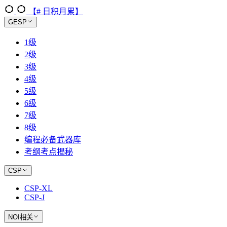
【# 日积月累】
GESP
1级
2级
3级
4级
5级
6级
7级
8级
编程必备武器库
考纲考点揭秘
CSP
CSP-XL
CSP-J
NOI相关