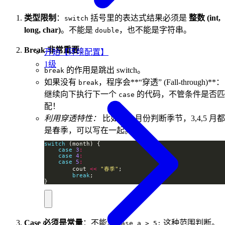
类型限制
：
括号里的表达式结果必须是
整数 (int,
switch
long, char)
。不能是
，也不能是字符串。
double
Break 非常重要
：
开始【环境配置】
1级
的作用是跳出 switch。
break
如果没有
，程序会**“穿透” (Fall-through)**：
break
继续向下执行下一个
的代码，不管条件是否匹
case
配！
利用穿透特性：
比如输入月份判断季节，3,4,5 月都
是春季，可以写在一起。
switch
case
3
:
case
4
:
case
5
:
        cout 
<<
"春季"
break
}
Case 必须是常量
：不能写
这种范围判断。
case a > 5: