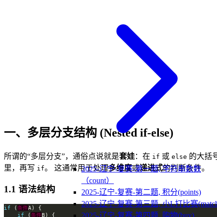
一、多层分支结构 (Nested if-else)
所谓的“多层分支”，通俗点说就是
套娃
：在
或
的大括
if
else
里，再写
。 这通常用于处理
多维度
或
递进式
的判断条件。
if
2025-辽宁-复赛-第一题, 字符串数数
（count）
1.1 语法结构
2025-辽宁-复赛-第二题, 积分(points)
2025-辽宁-复赛-第三题, 小L打比赛(match
if
 (
条件
2025-辽宁-复赛-第四题, 购物(buy)
if
 (
条件