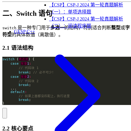
【CSP】CSP-J 2024 第一轮真题解析
（一）：单项选择题
二、Switch 语句
【CSP】CSP-J 2024 第一轮真题解析
（二）：阅读程序题
是一种专门用于
多选一
的结构，特别适合判断
整型
或
字
switch
GESP C++
符型
的具体数值（离散值）。
2.1 语法结构
switch
 (
表达式
case
常量
1
:
break
; 
case
常量
2
:
break
default
:
break
}
2.2 核心要点