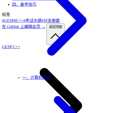
四、备考技巧
标签
#GESP
#C++
#考试大纲
#分支嵌套
在 GitHub 上编辑此页 →
返回顶部
GESP C++
一、计算机历史