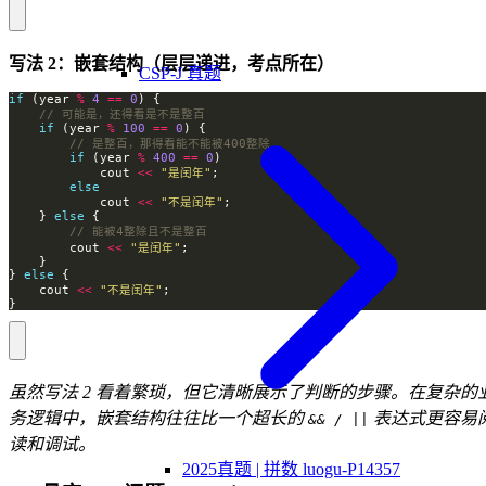
写法 2：嵌套结构（层层递进，考点所在）
CSP-J 真题
if
 (year 
%
4
==
0
if
 (year 
%
100
==
0
if
 (year 
%
400
==
0
            cout 
<<
"是闰年"
else
            cout 
<<
"不是闰年"
    } 
else
        cout 
<<
"是闰年"
} 
else
    cout 
<<
"不是闰年"
}
虽然写法 2 看着繁琐，但它清晰展示了判断的步骤。在复杂的
务逻辑中，嵌套结构往往比一个超长的
表达式更容易
&& / ||
读和调试。
2025真题 | 拼数 luogu-P14357