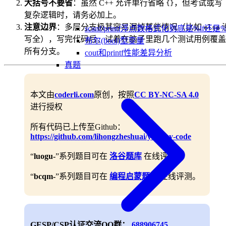
大括号不要省
：虽然 C++ 允许单行省略
，但考试或写
{}
复杂逻辑时，请务必加上。
注意边界
：多层分支极其容易漏掉某些情况（比如
else
scanf/printf浮点数格式化到底是%lf还是%
写全），写完代码后，试着在脑子里跑几个测试用例覆盖
布尔(bool)型变量
所有分支。
cout和printf性能差异分析
真题
本文由
coderli.com
原创，按照
CC BY-NC-SA 4.0
进行授权
所有代码已上传至Github：
https://github.com/lihongzheshuai/yummy-code
“
luogu-
”系列题目可在
洛谷题库
在线评测。
“
bcqm-
”系列题目可在
编程启蒙题库
在线评测。
GESP/CSP认证交流QQ群：
688906745