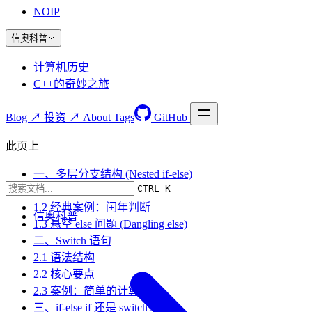
NOIP
信奥科普
计算机历史
C++的奇妙之旅
Blog ↗
投资 ↗
About
Tags
GitHub
此页上
一、多层分支结构 (Nested if-else)
CTRL K
1.1 语法结构
1.2 经典案例：闰年判断
信奥科普
1.3 悬空 else 问题 (Dangling else)
二、Switch 语句
2.1 语法结构
2.2 核心要点
2.3 案例：简单的计算器
三、if-else if 还是 switch？