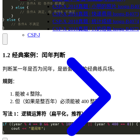
CSP-X 2018真题 | 小明的照片 luogu-B40
    } 
else
CSP-X 2018真题 | 快递费用 luogu-B4073
} 
else
CSP-X 2018真题 | 统计成绩 luogu-B4074
CSP-X 2018真题 | 11的倍数 luogu-B4075
}
CSP-J
1.2 经典案例：闰年判断
判断某一年是否为闰年，是嵌套分支的经典练兵场。
规则
：
能被 4 整除。
但（如果是整百年）必须能被 400 整除。
写法 1：逻辑运算符（扁平化，推荐）
if
 ((year 
%
4
==
0
&&
 year 
%
100
!=
0
) 
||
 (year 
%
400
==
0
    cout 
<<
"是闰年"
}