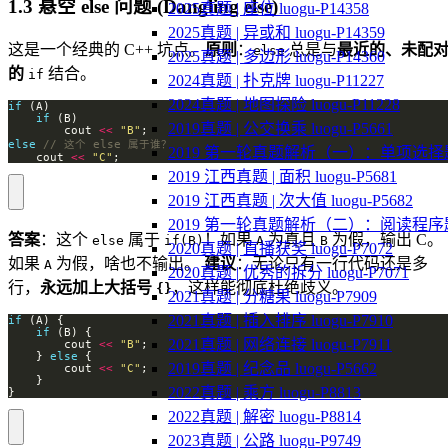
1.3 悬空 else 问题 (Dangling else)
2025真题 | 座位 luogu-P14358
2025真题 | 异或和 luogu-P14359
这是一个经典的 C++ 坑点。
原则
：
总是与
最近的、未配
else
2025真题 | 多边形 luogu-P14360
的
结合。
if
2024真题 | 扑克牌 luogu-P11227
2024真题 | 地图探险 luogu-P11228
if
if
2019真题 | 公交换乘 luogu-P5661
        cout 
<<
"B"
else
2019 第一轮真题解析（一）：单项选择
    cout 
<<
"C"
;
2019 江西真题 | 面积 luogu-P5681
2019 江西真题 | 次大值 luogu-P5682
2019 第一轮真题解析（二）：阅读程序
答案
：这个
属于
！如果
为真且
为假，输出 C。
else
if(B)
A
B
2020真题 | 直播获奖 luogu-P7072
如果
为假，啥也不输出。
建议
：无论只有一行代码还是多
A
2020真题 | 优秀的拆分 luogu-P7071
行，
永远加上大括号
，这样能彻底杜绝歧义。
{}
2021真题 | 分糖果 luogu-P7909
2021真题 | 插入排序 luogu-P7910
if
if
2021真题 | 网络连接 luogu-P7911
        cout 
<<
"B"
    } 
else
2019真题 | 纪念品 luogu-P5662
        cout 
<<
"C"
2022真题 | 乘方 luogu-P8813
}
2022真题 | 解密 luogu-P8814
2023真题 | 公路 luogu-P9749