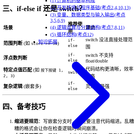
(1) 计算机的基本构成
三、if-else if 还是 switch？
(2) 开发环境与程序基础(考点2,4,10,13)
(3) 变量、数据类型与输入输出(考点
3,5,6,9)
推荐使
(4) 逻辑运算与分支结构(考点7,8,11)
场景
理由
用
(5) 循环结构(考点12)
switch 没法直接处理范
if-
知识拓展
范围判断
(如
)
score >= 90
else
围
if-
switch 不支持
浮点数判断
else
float/double
代码结构更清晰，效率
特定点值匹配
(如
按下按键 1,
switch
)
2, 3
略高
if-
复杂逻辑
(嵌套多)
灵活性最强
else
四、备考技巧
缩进要规范
：写嵌套分支时，一定要注意代码缩进。乱糟
糟的格式会让你在检查逻辑时瞬间崩溃。