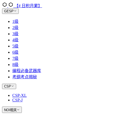
【# 日积月累】
GESP
1级
2级
3级
4级
5级
6级
7级
8级
编程必备武器库
考纲考点揭秘
CSP
CSP-XL
CSP-J
NOI相关