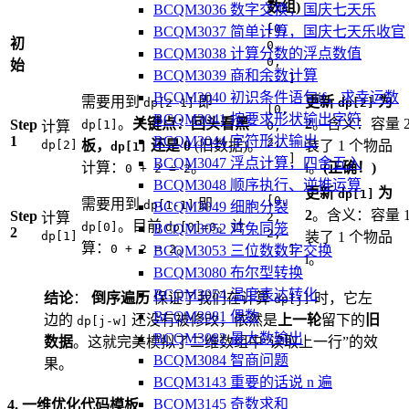
数组)
BCQM3036 数字交换，国庆七天乐
[0,
BCQM3037 简单计算，国庆七天乐收官
初
0,
BCQM3038 计算分数的浮点数值
0,
始
BCQM3039 商和余数计算
...]
BCQM3040 初识条件语句if，求幸运数
需要用到
即
更新
为
dp[2-1]
dp[2]
[0,
BCQM3041 按要求形状输出字符
。
关键点：回头看黑
2
。含义：容量 
Step
dp[1]
计算
0,
1
BCQM3044 字符形状输出
2,
dp[2]
板，
还是 0
(旧数据)。
装了 1 个物品
dp[1]
...]
BCQM3047 浮点计算，四舍五入
计算：
。
i。
(正确！)
0 + 2 = 2
BCQM3048 顺序执行、逆推运算
更新
为
dp[1]
[0,
需要用到
即
dp[1-1]
BCQM3049 细胞分裂
2
。含义：容量 
Step
计算
2,
。目前
。计
dp[0]
dp[0]=0
BCQM3052 鸡兔同笼
2
2,
dp[1]
装了 1 个物品
算：
。
0 + 2 = 2
...]
BCQM3053 三位数数字交换
i。
BCQM3080 布尔型转换
BCQM3054 温度表达转化
结论
：
倒序遍历
保证了我们在计算
时，它左
dp[j]
BCQM3081 偶数
边的
还没有被修改，依然是
上一轮
留下的
旧
dp[j-w]
BCQM3082 最大数输出
数据
。这就完美模拟了二维数组中“读取上一行”的效
BCQM3084 智商问题
果。
BCQM3143 重要的话说 n 遍
BCQM3145 奇数求和
4. 一维优化代码模板