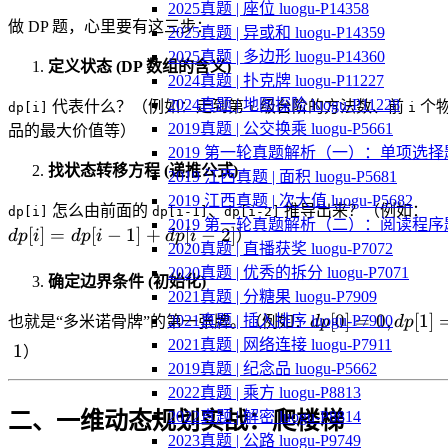
2025真题 | 座位 luogu-P14358
做 DP 题，心里要有这三步：
2025真题 | 异或和 luogu-P14359
2025真题 | 多边形 luogu-P14360
定义状态 (DP 数组的含义)
2024真题 | 扑克牌 luogu-P11227
2024真题 | 地图探险 luogu-P11228
代表什么？（例如：走到第
级台阶的方法数、前
个
dp[i]
i
i
2019真题 | 公交换乘 luogu-P5661
品的最大价值等）
2019 第一轮真题解析（一）：单项选择
找状态转移方程 (递推公式)
2019 江西真题 | 面积 luogu-P5681
2019 江西真题 | 次大值 luogu-P5682
dp
怎么由前面的
、
推导出来？（例如：
dp[i]
dp[i-1]
dp[i-2]
2019 第一轮真题解析（二）：阅读程序
=
[
]
=
[
−
1
]
+
[
−
2
]
d
p
i
d
p
i
d
p
i
）
2020真题 | 直播获奖 luogu-P7072
dp
2020真题 | 优秀的拆分 luogu-P7071
1]
确定边界条件 (初始化)
2021真题 | 分糖果 luogu-P7909
dp
dp[0]=0,
[
0
]
=
0
,
[
1
]
2]
2021真题 | 插入排序 luogu-P7910
也就是“多米诺骨牌”的第一张牌。（例如：
d
p
d
p
dp[1]=1
2021真题 | 网络连接 luogu-P7911
1
）
2019真题 | 纪念品 luogu-P5662
2022真题 | 乘方 luogu-P8813
二、一维动态规划实战：爬楼梯
2022真题 | 解密 luogu-P8814
2023真题 | 公路 luogu-P9749