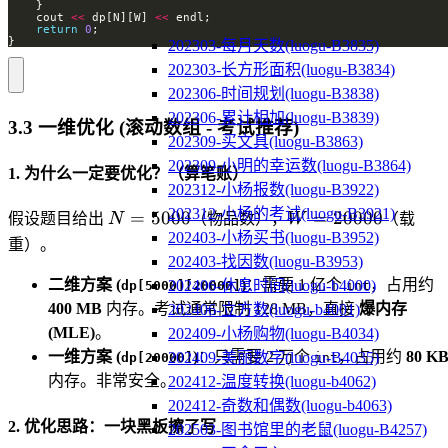
    cout 
<<
 dp[N][W] 
<<
return
0
}
202303-每月天数(luogu-B3835)
202303-长方形面积(luogu-B3834)
202306-时间规划(luogu-B3838)
202306-累计相加(luogu-B3839)
3.3 一维优化 (滚动数组 - 考试推荐)
202309-买文具(luogu-B3863)
202309-小明的幸运数(luogu-B3864)
1. 为什么一定要优化？（算笔账）
202312-小杨报数(luogu-B3922)
202312-小杨的考试(luogu-B3921)
N=5000
W=20000
=
5000
=
20000
假设题目给出
N
（物品数），
W
（载
202403-小杨买书(luogu-B3952)
重）。
202403-找因数(luogu-B3953)
二维方案 (
)
：需要 1 亿个
，占用约
202406-休息时间(luogu-b4000)
dp[5000][20000]
int
400 MB
内存。考试通常限制 128 MB，直接
爆内存
202406-立方数(luogu-b4001)
(MLE)
。
202409-小杨购物(luogu-B4034)
一维方案 (
)
：只需要 2 万个
，占用约
80 K
202409-美丽数字(luogu-B4035)
dp[20000]
int
内存。非常安全。
202412-温度转换(luogu-b4062)
202412-奇数和偶数(luogu-b4063)
2. 优化思路：一块黑板擦了写
202503-图书馆里的老鼠(luogu-B4257)