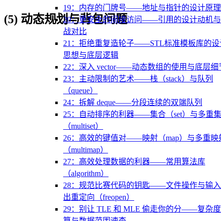
19：内存的门牌号——地址与指针的设计原理
(5) 动态规划与背包问题
20：更安全的间接访问——引用的设计动机
战对比
21：拒绝重复造轮子——STL标准模板库的设
思想与底层逻辑
22：深入 vector——动态数组的使用与底层细
23：主动限制的艺术——栈（stack）与队列
（queue）
24：拆解 deque——分段连续的双端队列
25：自动排序的利器——集合（set）与多重
（multiset）
26：高效的键值对——映射（map）与多重映
（multimap）
27：高效处理数据的利器——常用算法库
（algorithm）
28：规范比赛代码的钥匙——文件操作与输
出重定向（freopen）
29：别让 TLE 和 MLE 偷走你的分——复杂
算与数据范围速查