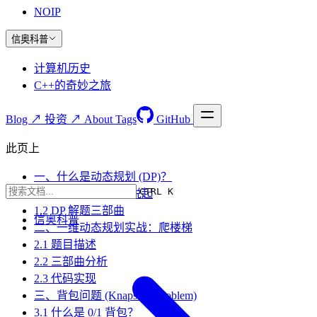
NOIP
信奥科普
计算机历史
C++的奇妙之旅
Blog ↗
投资 ↗
About
Tags
GitHub
此页上
一、什么是动态规划 (DP)？
CTRL K
1.1 从斐波那契数列说起
1.2 DP 解题三部曲
信奥科普
二、一维动态规划实战：爬楼梯
2.1 题目描述
2.2 三部曲分析
2.3 代码实现
三、背包问题 (Knapsack Problem)
3.1 什么是 0/1 背包？