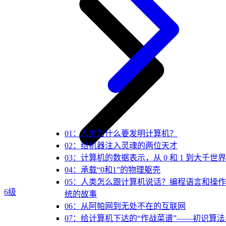
01：人类为什么要发明计算机？
02：给机器注入灵魂的两位天才
03：计算机的数据表示，从 0 和 1 到大千世界
04：承载“0和1”的物理躯壳
05：人类怎么跟计算机说话？编程语言和操
6级
统的故事
06：从阿帕网到无处不在的互联网
07：给计算机下达的“作战菜谱”——初识算法