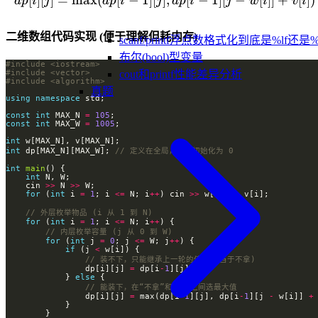
[
]
[
]
=
max
(
[
−
1
]
[
]
dp[i][j] = \max(dp[i-1][j], dp
,
[
−
1
]
[
−
[
]]
+
[
])
d
p
i
j
d
p
i
j
d
p
i
j
w
i
v
i
二维数组代码实现 (便于理解但耗内存)
scanf/printf浮点数格式化到底是%lf还是%
布尔(bool)型变量
#include
<iostream>
#include
<vector>
cout和printf性能差异分析
#include
<algorithm>
真题
using
namespace
const
int
 MAX_N 
=
105
const
int
 MAX_W 
=
1005
int
int
 dp[MAX_N][MAX_W]; 
int
main
int
    cin 
>>
 N 
>>
for
 (
int
 i 
=
1
; i 
<=
 N; i
++
) cin 
>>
 w[i] 
>>
for
 (
int
 i 
=
1
; i 
<=
 N; i
++
for
 (
int
 j 
=
0
; j 
<=
 W; j
++
if
 (j 
<
                dp[i][j] 
=
 dp[i
-
1
            } 
else
                dp[i][j] 
=
 max(dp[i
-
1
][j], dp[i
-
1
][j 
-
 w[i]] 
+