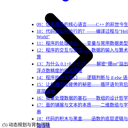
09：信奥赛场的核心语言——C++ 的前世今
10：代码是如何运行的？——编译过程与“Hell
World”
11：程序的处理核心——变量与常用数据类型
12：程序的交互与加工——数据的输入与算
算
13：为什么 0.1+0.2≠0.3？——解密“爆int”溢
浮点数精度的底层原理
14：程序的分叉路口——逻辑判断与 if-else 
15：让机器不知疲倦的秘密——循环语句背
底层逻辑
16：批量处理数据的基石——数组的设计哲学
17：面的铺展与文本的本质——二维数组与
串
18：代码的积木与黑盒——函数的底层逻辑
(5) 动态规划与背包问题
础语法