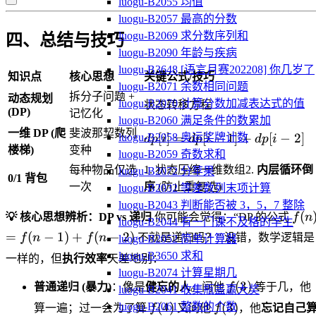
luogu-B2055 均值
luogu-B2057 最高的分数
luogu-B2069 求分数序列和
四、总结与技巧
luogu-B2090 年龄与疾病
luogu-B3648 [语言月赛202208] 你几岁了
知识点
核心思想
关键公式/技巧
luogu-B2071 余数相同问题
拆分子问题 +
动态规划
luogu-B2070 计算分数加减表达式的值
状态转移方程
(DP)
记忆化
luogu-B2060 满足条件的数累加
一维 DP (爬
斐波那契数列
dp[i]
[
]
=
[
−
1
]
+
[
−
2
]
luogu-B2058 奥运奖牌计数
d
p
i
d
p
i
d
p
i
楼梯)
变种
=
luogu-B2059 奇数求和
dp[i-
每种物品仅选
1. 状态压缩一维数组2.
内层循环倒
luogu-B2072 分苹果
0/1 背包
1] +
一次
序
(防止重复选)
luogu-B2032 等差数列末项计算
dp[i-
luogu-B2043 判断能否被 3，5，7 整除
f(n)
(
💡 核心思想辨析：DP vs 递归
你可能会觉得：“DP 的公式
f
n
2]
luogu-B2044 有一门课不及格的学生
=
=
(
−
1
)
+
(
−
2
)
f
n
f
n
不就是递归吗？” 没错，数学逻辑是
luogu-B2052 简单计算器
f(n-
luogu-B3650 求和
一样的，但
执行效率
天差地别：
1)
luogu-B2074 计算星期几
+
f(3)
(
3
)
普通递归 (暴力)
：像是
健忘的人
。问他
f
等于几，他
luogu-B2041 收集瓶盖赢大奖
f(n-
f(4)
f(3)
(
4
)
(
3
)
luogu-B2061 整数的个数
算一遍；过一会为了算
f
又问他
f
，他
忘记自己
2)