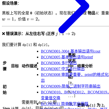
假设场景
：
黑板上写的全是
0
（初始状态）。现在我们要处理
物品 i
：重量
v=2
=
1
=
2
w
，价值
v
。
j: 1
:
1
→
2
❌ 错误演示：从左往右写 (正序
j
)
\rightarrow
2
我们要计算
和
。
dp[1]
dp[2]
BCQM3001-3004 基本输出语句cout
黑板
BCQM3005 基本输出语句printf
状态
BCQM3006 多行输出
步
(dp
目标
动作描述
结果分析
BCQM3007 中文多行输出
骤
数
BCQM3008 审题更重要，printf的格式
组)
出
[0,
BCQM3009-简单二进制字符串输出
初
0,
0,
BCQM3010、BCQM3012、BCQM3019
始
...]
变量值交换
需要用到
即
dp[1-1]
BCQM3011 简单数学应用题
[0,
更新
为 2
。
dp[1]
。目前
(旧
Step
dp[0]
dp[0]=0
计算
2,