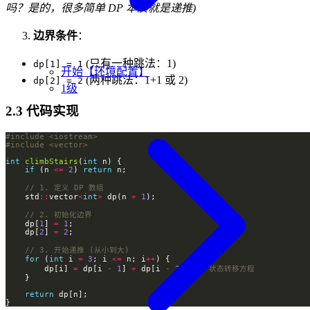
=
吗？是的，很多简单 DP 本质就是递推)
dp[i-
1] +
边界条件
：
dp[i-
(只有一种跳法：1)
2]
dp[1] = 1
开始【环境配置】
(两种跳法：1+1 或 2)
dp[2] = 2
1级
2.3 代码实现
#include
<iostream>
#include
<vector>
int
climbStairs
(
int
if
 (n 
<=
2
) 
return
    std
::
vector
<
int
>
 dp(n 
+
1
    dp[
1
] 
=
1
    dp[
2
] 
=
2
for
 (
int
 i 
=
3
; i 
<=
 n; i
++
        dp[i] 
=
 dp[i 
-
1
] 
+
 dp[i 
-
2
]; 
return
}