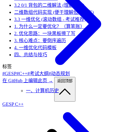
3.2 0/1 背包的二维解法 (理解原理)
二维数组代码实现 (便于理解但耗内存)
3.3 一维优化 (滚动数组 - 考试推荐)
1. 为什么一定要优化？（算笔账）
2. 优化思路：一块黑板擦了写
3. 核心难点：要倒序遍历
4. 一维优化代码模板
四、总结与技巧
标签
#GESP
#C++
#考试大纲
#动态规划
在 GitHub 上编辑此页 →
返回顶部
一、计算机历史
GESP C++