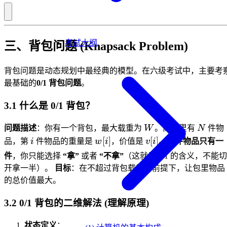
考试大纲
三、背包问题 (Knapsack Problem)
背包问题是动态规划中最经典的模型。在六级考试中，主要考
最基础的
0/1 背包问题
。
3.1 什么是 0/1 背包？
W
N
问题描述
：你有一个背包，最大载重为
W
。商店里有
N
件物
i
w[i]
v[i]
[
]
[
]
品，第
i
件物品的重量是
w
i
，价值是
v
i
。
每件物品只有一
件
，你只能选择
“拿”
或者
“不拿”
（这就是 0/1 的含义，不能切
开拿一半）。
目标
：在不超过背包载重的前提下，让包里物品
的总价值最大。
3.2 0/1 背包的二维解法 (理解原理)
状态定义
：