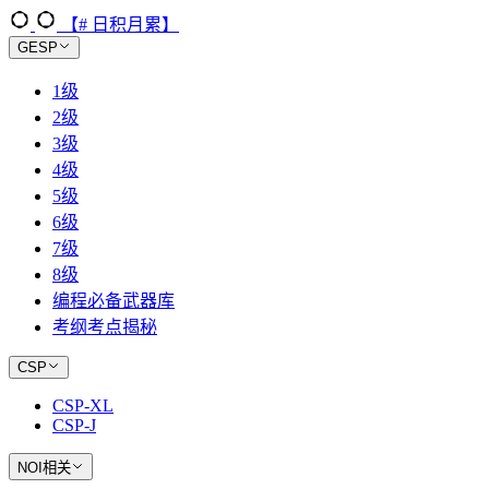
【# 日积月累】
GESP
1级
2级
3级
4级
5级
6级
7级
8级
编程必备武器库
考纲考点揭秘
CSP
CSP-XL
CSP-J
NOI相关