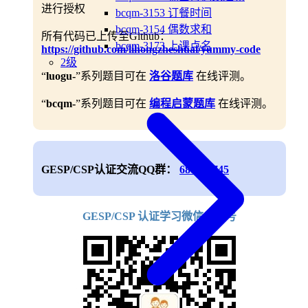
进行授权
bcqm-3153 订餐时间
bcqm-3154 偶数求和
所有代码已上传至Github：
bcqm-3173 上课点名
https://github.com/lihongzheshuai/yummy-code
2级
“
luogu-
”系列题目可在
洛谷题库
在线评测。
“
bcqm-
”系列题目可在
编程启蒙题库
在线评测。
GESP/CSP认证交流QQ群：
688906745
GESP/CSP 认证学习微信公众号