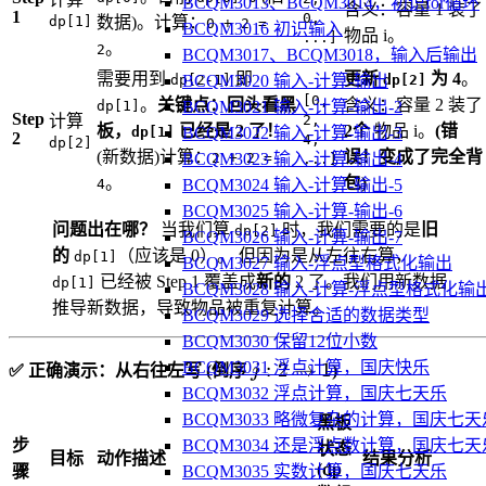
BCQM3013、BCQM3014，初识for循环
含义：容量 1 装了
1
0,
dp[1]
数据)。计算：
0 + 2 =
BCQM3016 初识输入
物品 i。
...]
。
2
BCQM3017、BCQM3018，输入后输出
需要用到
即
更新
为 4
。
dp[2-1]
dp[2]
BCQM3020 输入-计算-输出
[0,
。
关键点：回头看黑
含义：容量 2 装了
dp[1]
BCQM3021 输入-计算-输出-2
Step
计算
2,
板，
已经是 2 了！
2个
物品 i。
(错
dp[1]
BCQM3022 输入-计算-输出-3
2
4,
dp[2]
(新数据)计算：
误！变成了完全背
2 + 2 =
BCQM3023 输入-计算-输出-4
...]
。
包)
4
BCQM3024 输入-计算-输出-5
BCQM3025 输入-计算-输出-6
问题出在哪？
当我们算
时，我们需要的是
旧
dp[2]
BCQM3026 输入-计算-输出-7
的
（应该是 0）。 但因为是从左往右算，
dp[1]
BCQM3027 输入-浮点型格式化输出
已经被 Step 1 覆盖成
新的
2 了。我们用新数据
dp[1]
BCQM3028 输入-计算-浮点型格式化输
推导新数据，导致物品被重复计算。
BCQM3029 选择合适的数据类型
BCQM3030 保留12位小数
j: 2
:
2
→
1
BCQM3031 浮点计算，国庆快乐
✅ 正确演示：从右往左写 (倒序
j
)
\rightarrow
BCQM3032 浮点计算，国庆七天乐
1
BCQM3033 略微复杂的计算，国庆七天
黑板
步
BCQM3034 还是浮点数计算，国庆七天
状态
目标
动作描述
结果分析
(dp
骤
BCQM3035 实数计算，国庆七天乐