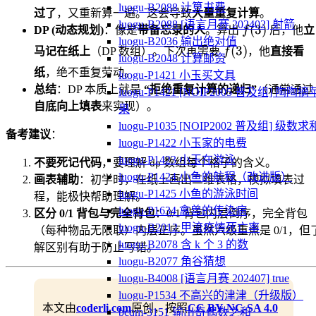
luogu-B2088 计算书费
过了
，又重新算一遍。这会导致
大量重复计算
。
luogu-B2088 [语言月赛 202402] 射箭
f(3)
(
3
)
DP (动态规划)
：像是
带备忘录的人
。算出
f
后，他
立
luogu-B2036 输出绝对值
f(3)
(
3
)
马记在纸上
（DP 数组）。下次再需要
f
，他
直接看
luogu-B2048 计算邮资
纸
，绝不重复劳动。
luogu-P1421 小玉买文具
总结
：DP 本质上就是
“拒绝重复计算的递归”
（通常通过
luogu-P1421 [NOIP2005 普及组] 陶陶摘
自底向上填表
来实现）。
果
luogu-P1035 [NOIP2002 普及组] 级数求
备考建议
：
luogu-P1422 小玉家的电费
luogu-P1423 小玉在游泳
不要死记代码
，要理解
数组每个格子的含义。
dp
luogu-P1424 小鱼的航程（改进版）
画表辅助
：初学时，在纸上画出二维表格，模拟填表过
luogu-P1425 小鱼的游泳时间
程，能极快帮助理解。
luogu-P1634 禽兽的传染病
区分 0/1 背包与完全背包
：0/1 背包内层倒序，完全背包
luogu-B2012 甲流疫情死亡率
（每种物品无限取）内层正序。虽然六级重点是 0/1，但
luogu-B2078 含 k 个 3 的数
解区别有助于防止写错。
luogu-B2077 角谷猜想
luogu-B4008 [语言月赛 202407] true
luogu-P1534 不高兴的津津（升级版）
本文由
coderli.com
原创，按照
CC BY-NC-SA 4.0
bcqm-3151 输出奇偶数之和