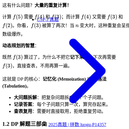
这有什么问题？
大量的重复计算！
f(5)
f(4)
f(3)
f(4)
f(3)
f(
(
5
)
(
4
)
(
3
)
(
4
)
(
3
)
计算
f
需要
f
和
f
；而计算
f
又需要
f
和
CSP-J 真题
f(3)
n
(
2
)
(
3
)
f
。你看，
f
被算了两次！当
n
变大时，这种重复会呈
数级爆炸。
动态规划的智慧
：
f(3)
f(3)
(
3
)
既然
f
算过了，为什么不把它
记下来
呢？下次再需要
(
3
)
f
，直接查表，不用再算一遍。
这就是 DP 的核心：
记忆化 (Memoization)
或
表格法
(Tabulation)
。
大问题拆解
：把复杂问题拆成一个个子问题。
记录答案
：每个子问题只算一次，算完存起来。
查表复用
：需要时直接取用，拒绝重复劳动。
1.2 DP 解题三部曲
2025真题 | 拼数 luogu-P14357