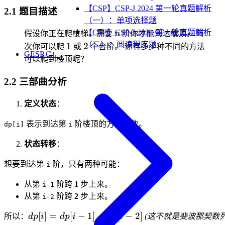
【CSP】CSP-J 2024 第一轮真题解析
2.1 题目描述
（一）：单项选择题
n
【CSP】CSP-J 2024 第一轮真题解析
假设你正在爬楼梯。需要
n
阶你才能到达楼顶。 每
1
2
（二）：阅读程序题
1
2
次你可以爬
或
个台阶。 你有多少种不同的方法
GESP C++
可以爬到楼顶呢？
2.2 三部曲分析
定义状态
：
表示到达第
阶楼顶的方法总数。
dp[i]
i
状态转移
：
想要到达第
阶，只有两种可能：
i
从第
阶跨
1
步上来。
i-1
从第
阶跨
2
步上来。
i-2
dp[i]
[
]
=
[
−
1
]
+
[
−
2
]
所以：
d
p
i
d
p
i
d
p
i
(这不就是斐波那契数