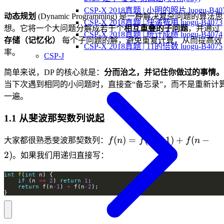
CSP-X 2018真题 | 小明的照片 luogu-B40
动态规划
(Dynamic Programming) 是一种解决复杂问题的算法思
CSP-X 2018真题 | 快递费用 luogu-B4073
想。它将一个大问题分解成若干个
相互重叠的子问题
，并通过
CSP-X 2018真题 | 统计成绩 luogu-B4074
存储（记忆化）
每个子问题的解，避免重复计算，从而提高效
CSP-X 2018真题 | 11的倍数 luogu-B4075
率。
CSP-J
简单来说，DP 的核心就是：
分而治之，并记住你做过的事情。
当下次遇到相同的小问题时，直接查“备忘录”，而不是重新计
一遍。
1.1 从斐波那契数列说起
f(n)
(
)
=
(
−
1
)
+
(
−
大家都很熟悉斐波那契数列：
f
n
f
n
f
n
=
2
)
。如果我们用递归直接写：
f(n-
1)
int
f
(
int
if
 (n 
<=
2
) 
return
1
+
return
 f(n
-
1
) 
+
 f(n
-
2
}
f(n-
2)