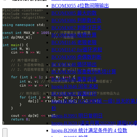
BCQM3055 4位数间隔输出
#include
<iostream>
BCQM3085 最大的数
#include
<vector>
#include
<algorithm>
BCQM3086 判断数正负
using
namespace
BCQM3087 判断灯开关
const
int
 MAX_W 
=
1005
; 
BCQM3088 收费计算
int
 dp[MAX_W];          
BCQM3146 老狼老狼
int
main
int
BCQM3147 for循环求和
    cin 
>>
 N 
>>
BCQM3090 奇偶数判断
BCQM3148 循环输出
BCQM3056 等差数列末项计算
for
 (
int
 i 
=
1
; i 
<=
 N; i
++
BCQM3149 重复说话
int
 w, v; 
        cin 
>>
 w 
>>
luogu-B3846 闰年求和
BCQM3092 双面打印
for
 (
int
 j 
=
 W; j 
>=
 w; j
--
luogu-B3847 [GESP样题 一级] 当天的第
            dp[j] 
=
 max(dp[j], dp[j 
-
 w] 
+
秒
luogu-B3993 明日复明日
    cout 
<<
 dp[W] 
<<
return
0
luogu-B3659 [语言月赛202209] 课程QQ
}
luogu-B2068 统计满足条件的 4 位数