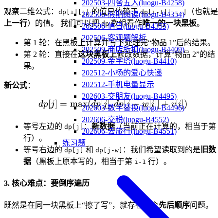
202503-四舍五入(luogu-B4258)
观察二维公式：
的值只依赖于
（也就是
dp[i][j]
dp[i-1][...]
202506-假期阅读(luogu-B4354)
上一行
）的值。 我们可以把
数组看作
唯一的一块黑板
。
dp
202506-值日(luogu-B4355)
202506-客观题解析
第 1 轮：在黑板上计算并写下处理完“物品 1”后的结果。
202509-商店折扣(luogu-B4409)
第 2 轮：直接在
这块黑板上
修改数据，计算“物品 2”的结
202509-金字塔(luogu-B4410)
果。
202512-小杨的爱心快递
202512-手机电量显示
新公式
：
202603-交朋友(luogu-B4495)
[
]
=
max
(
[
]
,
dp[j] = \max(dp[j], dp[j - w
[
−
[
]]
+
[
])
d
p
j
d
p
j
d
p
j
w
i
v
i
202603-数字替换(luogu-B4496)
202606-交税(luogu-B4552)
等号左边的
：
新数据
（当前正在计算的，相当于第
dp[j]
202606-去旅行(luogu-B4551)
行）。
练习题
等号右边的
和
：我们希望读取到的是
旧数
dp[j]
dp[j-w]
据
（黑板上原本写的，相当于第
行）。
i-1
3. 核心难点：要倒序遍历
既然是在同一块黑板上“擦了写”，就存在一个
先后顺序
问题。