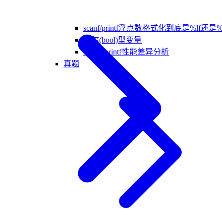
scanf/printf浮点数格式化到底是%lf还是%
布尔(bool)型变量
cout和printf性能差异分析
真题