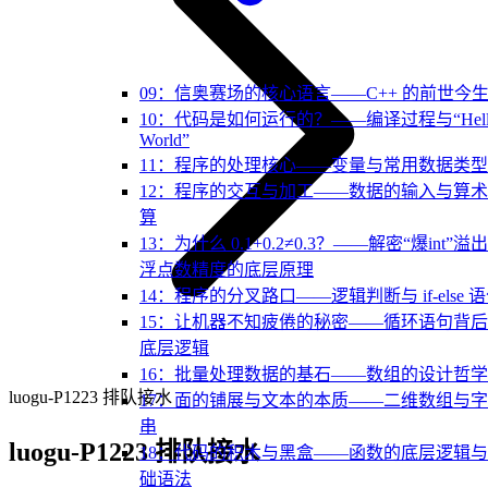
09：信奥赛场的核心语言——C++ 的前世今
10：代码是如何运行的？——编译过程与“Hell
World”
11：程序的处理核心——变量与常用数据类型
12：程序的交互与加工——数据的输入与算
算
13：为什么 0.1+0.2≠0.3？——解密“爆int”溢
浮点数精度的底层原理
14：程序的分叉路口——逻辑判断与 if-else 
15：让机器不知疲倦的秘密——循环语句背
底层逻辑
16：批量处理数据的基石——数组的设计哲学
luogu-P1223 排队接水
17：面的铺展与文本的本质——二维数组与
串
luogu-P1223 排队接水
18：代码的积木与黑盒——函数的底层逻辑
础语法