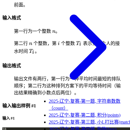
前面。
输入格式
n
第一行为一个整数
n
。
n
i
T_i
i
第二行
n
个整数，第
i
个整数
T
表示第
i
个人的接
i
T_i
水时间
T
。
i
输出格式
输出文件有两行，第一行为一种平均时间最短的排队
顺序；第二行为这种排列方案下的平均等待时间（输
出结果精确到小数点后两位）。
2025-辽宁-复赛-第一题, 字符串数数
输入输出样例 #1
（count）
2025-辽宁-复赛-第二题, 积分(points)
输入 #1
2025-辽宁-复赛-第三题, 小L打比赛(match
2025-辽宁-复赛-第四题, 购物(buy)