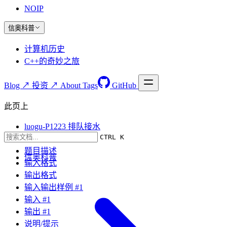
NOIP
信奥科普
计算机历史
C++的奇妙之旅
Blog ↗
投资 ↗
About
Tags
GitHub
此页上
luogu-P1223 排队接水
CTRL K
题目要求
题目描述
信奥科普
输入格式
输出格式
输入输出样例 #1
输入 #1
输出 #1
说明/提示