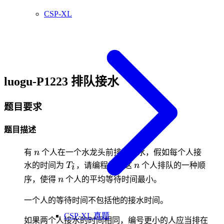
CSP-XL
luogu-P1223 排队接水
题目要求
题目描述
n
有
n
个人在一个水龙头前排队接水，假如每个人接
T_i
n
水的时间为
T
，请编程找出这
n
个人排队的一种顺
i
n
序，使得
n
个人的平均等待时间最小。
一个人的等待时间不包括他的接水时间。
CSP-XL 真题
如果两个人接水的时间相同，编号更小的人应当排在