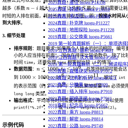
观察公式可以发现，越靠前的人，其接水时间
t
被计算的次数
i
2025真题 | 座位 luogu-P14358
n-
S
−
越多（系数
n
i
越大）。为了让总和
S
最小，我们需要让耗
2025真题 | 异或和 luogu-P14359
i
时短的人排在前面，耗时长的人排在后面。即：
按接水时间从
2025真题 | 多边形 luogu-P14360
到大排序
。
2024真题 | 扑克牌 luogu-P11227
2024真题 | 地图探险 luogu-P11228
3. 细节处理
2019真题 | 公交换乘 luogu-P5661
2019 第一轮真题解析（一）：单项选择
排序规则
：题目要求“如果两个人接水的时间相同，编号
2019 江西真题 | 面积 luogu-P5681
小的人应当排在前面”。因此在排序比较函数中，除了比
2019 江西真题 | 次大值 luogu-P5682
时间
，还要处理
相等时比较
的情况。
time
time
id
2019 第一轮真题解析（二）：阅读程序
6
n \le
≤
1000
,
≤
1
0
数据范围
：
n
t
。总等待时间可能会达
i
2020真题 | 直播获奖 luogu-P7072
1000,
6
11
1000
1000
×
1000
×
1
0
/2
≈
5
×
1
0
到
，超过了
2020真题 | 优秀的拆分 luogu-P7071
int
t_i
\times
9
2
2021真题 | 分糖果 luogu-P7909
2
×
1
0
的表示范围（约
），因此累加变量
必须使
sum
\le
1000
\times
2021真题 | 插入排序 luogu-P7910
类型。
10^6
long long
\times
10^9
2021真题 | 网络连接 luogu-P7911
输出格式
：平均等待时间需要保留两位小数，可以使用
10^6 / 2
2019真题 | 纪念品 luogu-P5662
或
+
。
printf("%.2f", ...)
fixed
setprecision(2)
\approx
2022真题 | 乘方 luogu-P8813
5 \times
2022真题 | 解密 luogu-P8814
10^{11}
示例代码
2023真题 | 公路 luogu-P9749