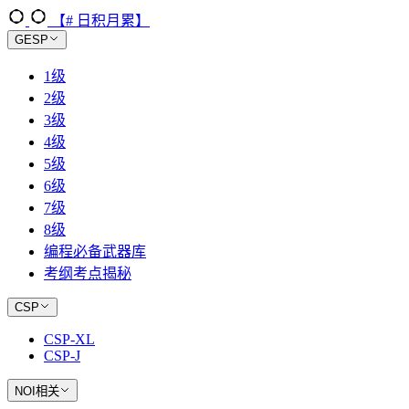
【# 日积月累】
GESP
1级
2级
3级
4级
5级
6级
7级
8级
编程必备武器库
考纲考点揭秘
CSP
CSP-XL
CSP-J
NOI相关