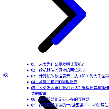
01：人类为什么要发明计算机？
02：给机器注入灵魂的两位天才
4级
03：计算机的数据表示，从 0 和 1 到大千世界
04：承载“0和1”的物理躯壳
05：人类怎么跟计算机说话？编程语言和操
统的故事
06：从阿帕网到无处不在的互联网
07：给计算机下达的“作战菜谱”——初识算法