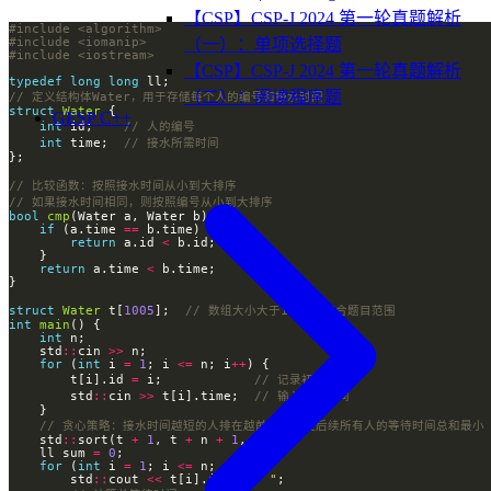
【CSP】CSP-J 2024 第一轮真题解析
#include
<algorithm>
#include
<iomanip>
（一）：单项选择题
#include
<iostream>
【CSP】CSP-J 2024 第一轮真题解析
typedef
long
long
（二）：阅读程序题
struct
Water
GESP C++
int
 id;    
int
 time;  
bool
cmp
if
 (a.time 
==
return
 a.id 
<
return
 a.time 
<
struct
Water
 t[
1005
];  
int
main
int
    std
::
cin 
>>
for
 (
int
 i 
=
1
; i 
<=
 n; i
++
        t[i].id 
=
 i;            
        std
::
cin 
>>
 t[i].time;  
    std
::
sort(t 
+
1
, t 
+
 n 
+
1
    ll sum 
=
0
for
 (
int
 i 
=
1
; i 
<=
 n; i
++
        std
::
cout 
<<
 t[i].id 
<<
" "