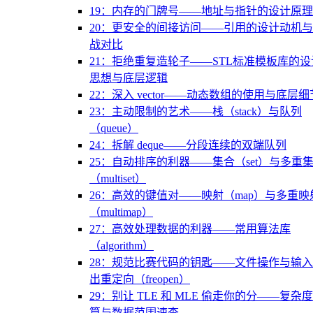
19：内存的门牌号——地址与指针的设计原理
20：更安全的间接访问——引用的设计动机
战对比
21：拒绝重复造轮子——STL标准模板库的设
思想与底层逻辑
22：深入 vector——动态数组的使用与底层细
23：主动限制的艺术——栈（stack）与队列
（queue）
24：拆解 deque——分段连续的双端队列
25：自动排序的利器——集合（set）与多重
（multiset）
26：高效的键值对——映射（map）与多重映
（multimap）
27：高效处理数据的利器——常用算法库
（algorithm）
28：规范比赛代码的钥匙——文件操作与输
出重定向（freopen）
29：别让 TLE 和 MLE 偷走你的分——复杂
算与数据范围速查