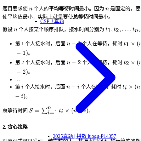
n
n
题目要求使
n
个人的
平均等待时间
最小。因为
n
是固定的，要
使平均值最小，实际上就是要使
总等待时间
最小。
CSP-J 真题
n
t_1,
,
,
…
,
1
2
假设
n
个人按某个顺序排队，接水时间分别为
t
t
t
n
t_2,
n-
t_1
\dots,
−
1
×
(
1
第 1 个人接水时，后面
n
个人在等待，耗时
t
1
\times
t_n
−
1
)
。
(n-1)
n-
t_2
−
2
×
(
2
第 2 个人接水时，后面
n
个人在等待，耗时
t
2
\times
−
2
)
。
(n-2)
…
i
n-
t_i
−
×
(
第
i
个人接水时，后面
n
i
个人在等待，耗时
t
n
i
i
\times
−
)
i
。
(n-i)
n
S =
=
×
(
−
)
∑
总等待时间
S
t
n
i
。
=
1
i
i
\sum_{i=1}^{n}
t_i \times (n-i)
2. 贪心策略
2025真题 | 拼数 luogu-P14357
t_i