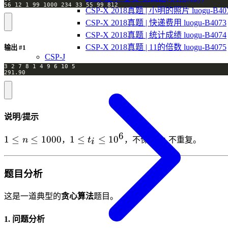
56 12 1 99 1000 234 33 55 99 812
CSP-X 2018真题 | 小明的照片 luogu-B40
CSP-X 2018真题 | 快递费用 luogu-B4073
CSP-X 2018真题 | 统计成绩 luogu-B4074
CSP-X 2018真题 | 11的倍数 luogu-B4075
输出 #1
CSP-J
291.90
说明/提示
6
1\le
1\le
t_i
1
≤
≤
1000
1
≤
≤
1
0
n
，
t
，不保证
t
不重复。
i
i
n
t_i
\leq
\leq
1000
10^6
题目分析
这是一道典型的
贪心算法
题目。
1. 问题分析