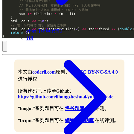
        sum 
+=
 t[i].time 
*
 (n 
-
    std
::
cout 
<<
"
\n
"
    std
::
cout 
<<
 std
::
setprecision(
2
) 
<<
 std
::
fixed 
<<
 (
double
开始【环境配置】
return
0
}
1级
本文由
coderli.com
原创，按照
CC BY-NC-SA 4.0
进行授权
所有代码已上传至Github：
https://github.com/lihongzheshuai/yummy-code
“
luogu-
”系列题目可在
洛谷题库
在线评测。
“
bcqm-
”系列题目可在
编程启蒙题库
在线评测。