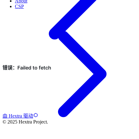
About
CSP
由 Hextra 驱动
© 2025 Hextra Project.