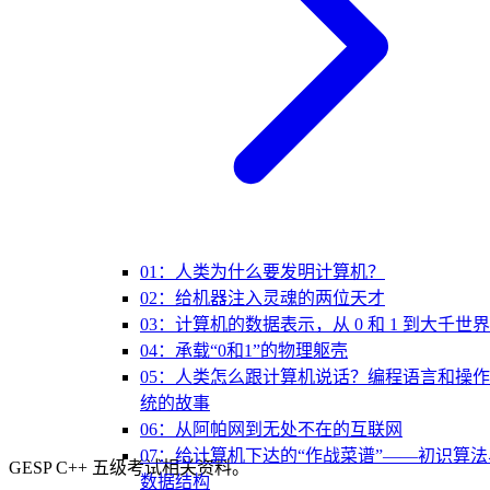
01：人类为什么要发明计算机？
02：给机器注入灵魂的两位天才
03：计算机的数据表示，从 0 和 1 到大千世界
04：承载“0和1”的物理躯壳
05：人类怎么跟计算机说话？编程语言和操
统的故事
06：从阿帕网到无处不在的互联网
07：给计算机下达的“作战菜谱”——初识算法
GESP C++ 五级考试相关资料。
数据结构