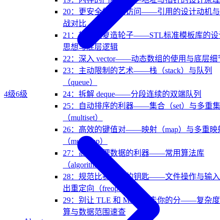
20：更安全的间接访问——引用的设计动机
战对比
21：拒绝重复造轮子——STL标准模板库的设
思想与底层逻辑
22：深入 vector——动态数组的使用与底层细
23：主动限制的艺术——栈（stack）与队列
（queue）
4级
6级
24：拆解 deque——分段连续的双端队列
25：自动排序的利器——集合（set）与多重
（multiset）
26：高效的键值对——映射（map）与多重映
（multimap）
27：高效处理数据的利器——常用算法库
（algorithm）
28：规范比赛代码的钥匙——文件操作与输
出重定向（freopen）
29：别让 TLE 和 MLE 偷走你的分——复杂
算与数据范围速查