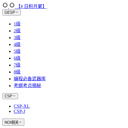
【# 日积月累】
GESP
1级
2级
3级
4级
5级
6级
7级
8级
编程必备武器库
考纲考点揭秘
CSP
CSP-XL
CSP-J
NOI相关