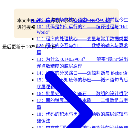
09：信奥赛场的核心语言——C++ 的前世今
本文由
OneCoder
原创，按照
CC BY-NC-SA 4.0
10：代码是如何运行的？——编译过程与“Hell
进行授权
World”
11：程序的处理核心——变量与常用数据类型
12：程序的交互与加工——数据的输入与算
最后更新于
2025年12月4日
算
13：为什么 0.1+0.2≠0.3？——解密“爆int”溢
浮点数精度的底层原理
14：程序的分叉路口——逻辑判断与 if-else 
15：让机器不知疲倦的秘密——循环语句背
底层逻辑
16：批量处理数据的基石——数组的设计哲学
17：面的铺展与文本的本质——二维数组与
串
18：代码的积木与黑盒——函数的底层逻辑
础语法
19：内存的门牌号——地址与指针的设计原理