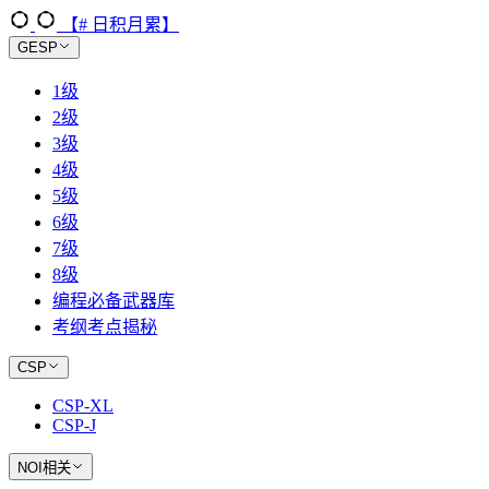
【# 日积月累】
GESP
1级
2级
3级
4级
5级
6级
7级
8级
编程必备武器库
考纲考点揭秘
CSP
CSP-XL
CSP-J
NOI相关