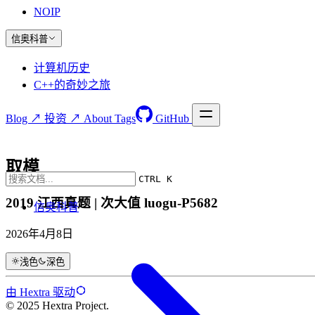
NOIP
信奥科普
计算机历史
C++的奇妙之旅
Blog ↗
投资 ↗
About
Tags
GitHub
取模
CTRL K
2019 江西真题 | 次大值 luogu-P5682
信奥科普
2026年4月8日
浅色
深色
由 Hextra 驱动
© 2025 Hextra Project.