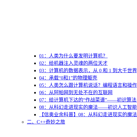
01：人类为什么要发明计算机？
02：给机器注入灵魂的两位天才
03：计算机的数据表示，从 0 和 1 到大千世界
04：承载“0和1”的物理躯壳
05：人类怎么跟计算机说话？编程语言和操
06：从阿帕网到无处不在的互联网
07：给计算机下达的“作战菜谱”——初识算
08：从科幻走进现实的魔法——初识人工智能
【信奥业余科普】08：从科幻走进现实的魔法
二、C++奇妙之旅