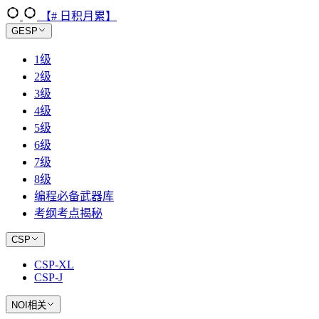
【# 日积月累】
GESP
1级
2级
3级
4级
5级
6级
7级
8级
编程必备武器库
考纲考点揭秘
CSP
CSP-XL
CSP-J
NOI相关